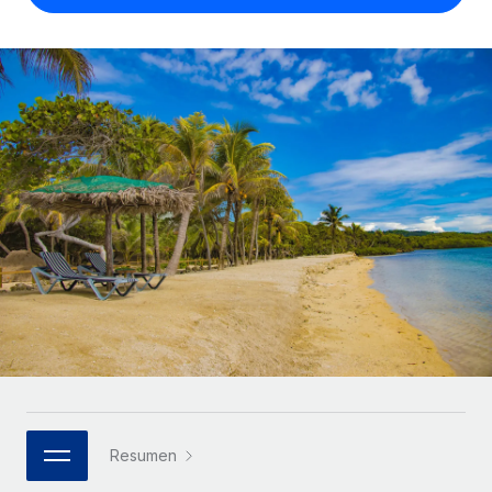
Compáranos con otras empresas.
Iniciar sesión
Contractor Management
Nederlands
Calculadora de pagos a autónomos
Integra y gestiona a autónomos globalmente.
Descubre opciones de divisas y tiempos de pago para
ETAPAS DE CRECIMIENTO
Français
autónomos globales.
PEO
Startups
Externaliza tareas laborales complejas.
Deutsch
Soluciones ágiles de RR. HH. globales y nóminas para
APRENDIZAJE CON REMOTE
empresas en crecimiento.
Español
Guías y recursos
INFRAESTRUCTURA
Mediana empresa
Conexión Remote
Casos prácticos
Amplía tu equipo con soluciones de RR. HH.
Italiano
Integra los RR. HH. en tus flujos de trabajo sin
personalizadas.
Glosario de RR. HH.
complicaciones.
Português (Portugal)
Empresa
Listas de verificación y plantillas
Plataforma
RR. HH. globales para grandes empresas.
日本語
Funciones esenciales de RR. HH. integradas para tu
Biblioteca de descripciones de puestos
equipo.
한국어
ASOCIARSE
Webinarios
Conectar
Nuevo
Socios tecnológicos estratégicos
Resumen
中文（简体）
Conecta cualquier herramienta de IA con Remote
Eventos
Integra la gestión de los RR. HH. globales en tu
mediante nuestro MCP.