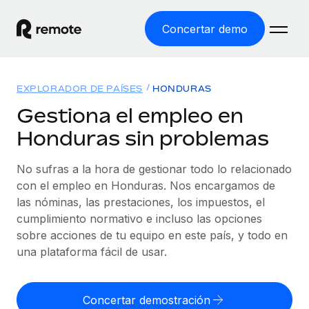
Concertar demo
Inicio
EXPLORADOR DE PAÍSES
HONDURAS
Productos
Gestiona el empleo en
Honduras sin problemas
Soluciones
EMPLEO GLOBAL
Nómina global
No sufras a la hora de gestionar todo lo relacionado
Recursos
COBERTURA MUNDIAL
Gestiona las nóminas de forma sencilla y conforme a la
con el empleo en Honduras. Nos encargamos de
Explorador de países
legalidad.
las nóminas, las prestaciones, los impuestos, el
Precios
HERRAMIENTAS Y CALCULADORAS
Consulta el soporte del empleo global según el país.
cumplimiento normativo e incluso las opciones
Employer of Record
Calculadora del riesgo de clasificación errónea
sobre acciones de tu equipo en este país, y todo en
Explorador estatal de EE. UU.
Expándete en todo el mundo sin gastar en entidades.
Consulta el riesgo de clasificación errónea por país.
una plataforma fácil de usar.
Simplifica la contratación en todos los estados de EE.
Español
Contractor of Record
Calculadora del coste por empleado
UU.
Contrata a autónomos en cualquier parte del mundo
Calcula lo que cuestan los empleados en total en
Concertar demostración
English
Comparador de Remote
cumpliendo la normativa.
cualquier país.