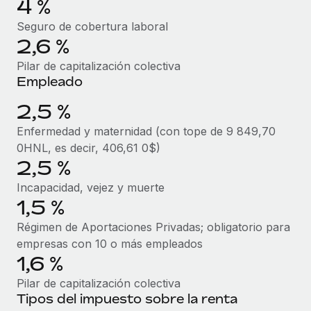
4 %
Explora el blog
Proporciona dispositivos tecnológicos y contrólalos
Seguro de cobertura laboral
en todo el mundo.
2,6 %
BLOG
Apertura de entidades
Pilar de capitalización colectiva
Abre entidades conforme a la legalidad enseguida.
Empleado
Novedades de producto de Remote:
Integraciones con Gusto y Xero y Contractor
Movilidad y reubicación
2,5 %
Management Plus
Reubica a los empleados con facilidad.
La misión de Remote sigue siendo ayudar a empresas de
Enfermedad y maternidad (con tope de 9 849,70
todos los tamaños a contratar, gestionar y...
0HNL, es decir, 406,61 0$)
Prestaciones
2,5 %
Gestiona las prestaciones de los empleados sin
Más información
Incapacidad, vejez y muerte
complicaciones.
1,5 %
Pento se convierte en un empleador equitativo
Régimen de Aportaciones Privadas; obligatorio para
con Remote
empresas con 10 o más empleados
1,6 %
Gestionar las nóminas internamente es complicado. Tardas
semanas en hacerlo manualmente y, al mes...
Pilar de capitalización colectiva
Tipos del impuesto sobre la renta
Más información