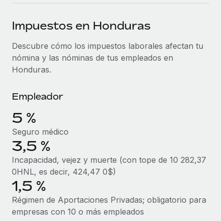
plataforma de forma flexible.
Sala de prensa
Integraciones
Impuestos en Honduras
Asociarse
Optimiza los procesos con herramientas empresariales
Información sobre salarios y talento
Descubre oportunidades de colaborar con nosotros.
esenciales.
Descubre cómo los impuestos laborales afectan tu
Centro de información
nómina y las nóminas de tus empleados en
Remote Build
Próximamente
Honduras.
Consultoría de integraciones y automatización con IA.
Obtén ayuda
SERVICIOS
Pregunta a un experto
Consulta todos los recursos
Empleador
CASOS PRÁCTICOS
Obtén ayuda de gente experta en RR. HH. globales
5 %
y cumplimiento normativo.
BLOG
Seguro médico
Comprobaciones de antecedentes
Nómina global
3,5 %
Simplifica los procesos de cribado de candidatos.
Incapacidad, vejez y muerte (con tope de 10 282,37
EOR y PEO
0HNL, es decir, 424,47 0$)
Cumplimiento normativo
Contractor Management
1,5 %
Adelántate a los riesgos de cumplimiento
normativo.
Régimen de Aportaciones Privadas; obligatorio para
Impuestos
empresas con 10 o más empleados
Gestión de dispositivos