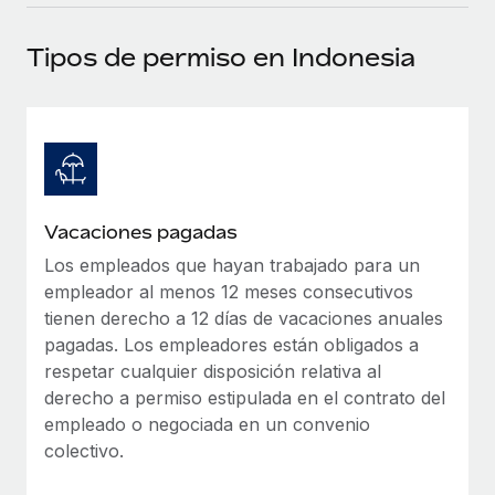
plataforma de forma flexible.
Sala de prensa
Integraciones
Tipos de permiso en Indonesia
Asociarse
Optimiza los procesos con herramientas empresariales
Información sobre salarios y talento
Descubre oportunidades de colaborar con nosotros.
esenciales.
Centro de información
Remote Build
Próximamente
Consultoría de integraciones y automatización con IA.
Obtén ayuda
SERVICIOS
Pregunta a un experto
Consulta todos los recursos
Vacaciones pagadas
CASOS PRÁCTICOS
Obtén ayuda de gente experta en RR. HH. globales
y cumplimiento normativo.
Los empleados que hayan trabajado para un
BLOG
empleador al menos 12 meses consecutivos
Comprobaciones de antecedentes
Nómina global
tienen derecho a 12 días de vacaciones anuales
Simplifica los procesos de cribado de candidatos.
pagadas. Los empleadores están obligados a
EOR y PEO
respetar cualquier disposición relativa al
Cumplimiento normativo
derecho a permiso estipulada en el contrato del
Contractor Management
Adelántate a los riesgos de cumplimiento
empleado o negociada en un convenio
normativo.
colectivo.
Impuestos
Gestión de dispositivos