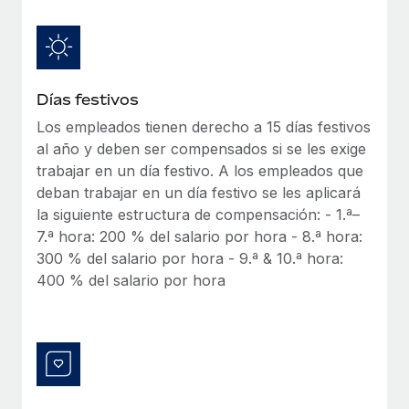
Explora el blog
Proporciona dispositivos tecnológicos y contrólalos
en todo el mundo.
BLOG
Apertura de entidades
Días festivos
Abre entidades conforme a la legalidad enseguida.
Novedades de producto de Remote:
Integraciones con Gusto y Xero y Contractor
Los empleados tienen derecho a 15 días festivos
Movilidad y reubicación
Management Plus
al año y deben ser compensados si se les exige
Reubica a los empleados con facilidad.
trabajar en un día festivo. A los empleados que
La misión de Remote sigue siendo ayudar a empresas de
deban trabajar en un día festivo se les aplicará
todos los tamaños a contratar, gestionar y...
Prestaciones
la siguiente estructura de compensación: - 1.ª–
Gestiona las prestaciones de los empleados sin
Más información
7.ª hora: 200 % del salario por hora - 8.ª hora:
complicaciones.
300 % del salario por hora - 9.ª & 10.ª hora:
400 % del salario por hora
Pento se convierte en un empleador equitativo
con Remote
Gestionar las nóminas internamente es complicado. Tardas
semanas en hacerlo manualmente y, al mes...
Más información