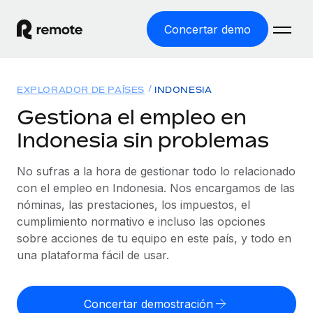
Concertar demo
Inicio
EXPLORADOR DE PAÍSES
INDONESIA
Productos
Gestiona el empleo en
Indonesia sin problemas
Soluciones
EMPLEO GLOBAL
Nómina global
No sufras a la hora de gestionar todo lo relacionado
Recursos
COBERTURA MUNDIAL
Gestiona las nóminas de forma sencilla y conforme a la
con el empleo en Indonesia. Nos encargamos de las
Explorador de países
legalidad.
nóminas, las prestaciones, los impuestos, el
Precios
HERRAMIENTAS Y CALCULADORAS
Consulta el soporte del empleo global según el país.
cumplimiento normativo e incluso las opciones
Employer of Record
Calculadora del riesgo de clasificación errónea
sobre acciones de tu equipo en este país, y todo en
Explorador estatal de EE. UU.
Expándete en todo el mundo sin gastar en entidades.
Consulta el riesgo de clasificación errónea por país.
una plataforma fácil de usar.
Simplifica la contratación en todos los estados de EE.
Español
Contractor of Record
Calculadora del coste por empleado
UU.
Contrata a autónomos en cualquier parte del mundo
Calcula lo que cuestan los empleados en total en
Concertar demostración
English
Comparador de Remote
cumpliendo la normativa.
cualquier país.