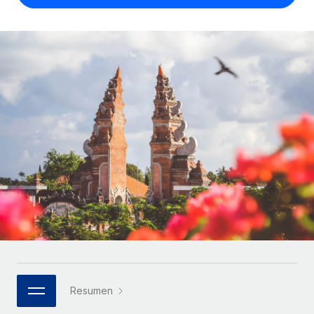
Compáranos con otras empresas.
Iniciar sesión
Contractor Management
Nederlands
Calculadora de pagos a autónomos
Integra y gestiona a autónomos globalmente.
Descubre opciones de divisas y tiempos de pago para
ETAPAS DE CRECIMIENTO
Français
autónomos globales.
PEO
Startups
Externaliza tareas laborales complejas.
Deutsch
Soluciones ágiles de RR. HH. globales y nóminas para
APRENDIZAJE CON REMOTE
empresas en crecimiento.
Español
Guías y recursos
INFRAESTRUCTURA
Mediana empresa
Conexión Remote
Casos prácticos
Amplía tu equipo con soluciones de RR. HH.
Italiano
Integra los RR. HH. en tus flujos de trabajo sin
personalizadas.
Glosario de RR. HH.
complicaciones.
Português (Portugal)
Empresa
Listas de verificación y plantillas
Plataforma
RR. HH. globales para grandes empresas.
日本語
Funciones esenciales de RR. HH. integradas para tu
Biblioteca de descripciones de puestos
equipo.
한국어
ASOCIARSE
Webinarios
Conectar
Nuevo
Socios tecnológicos estratégicos
Resumen
中文（简体）
Conecta cualquier herramienta de IA con Remote
Eventos
Integra la gestión de los RR. HH. globales en tu
mediante nuestro MCP.