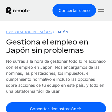
Concertar demo
Inicio
EXPLORADOR DE PAÍSES
JAPÓN
Productos
Gestiona el empleo en
Japón sin problemas
Soluciones
EMPLEO GLOBAL
Nómina global
No sufras a la hora de gestionar todo lo relacionado
Recursos
COBERTURA MUNDIAL
Gestiona las nóminas de forma sencilla y conforme a la
con el empleo en Japón. Nos encargamos de las
Explorador de países
legalidad.
nóminas, las prestaciones, los impuestos, el
Precios
HERRAMIENTAS Y CALCULADORAS
Consulta el soporte del empleo global según el país.
cumplimiento normativo e incluso las opciones
Employer of Record
Calculadora del riesgo de clasificación errónea
sobre acciones de tu equipo en este país, y todo en
Explorador estatal de EE. UU.
Expándete en todo el mundo sin gastar en entidades.
Consulta el riesgo de clasificación errónea por país.
una plataforma fácil de usar.
Simplifica la contratación en todos los estados de EE.
Español
Contractor of Record
Calculadora del coste por empleado
UU.
Contrata a autónomos en cualquier parte del mundo
Calcula lo que cuestan los empleados en total en
Concertar demostración
English
Comparador de Remote
cumpliendo la normativa.
cualquier país.