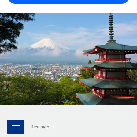
Compáranos con otras empresas.
Iniciar sesión
Contractor Management
Nederlands
Calculadora de pagos a autónomos
Integra y gestiona a autónomos globalmente.
Descubre opciones de divisas y tiempos de pago para
ETAPAS DE CRECIMIENTO
Français
autónomos globales.
PEO
Startups
Externaliza tareas laborales complejas.
Deutsch
Soluciones ágiles de RR. HH. globales y nóminas para
APRENDIZAJE CON REMOTE
empresas en crecimiento.
Español
Guías y recursos
INFRAESTRUCTURA
Mediana empresa
Conexión Remote
Casos prácticos
Amplía tu equipo con soluciones de RR. HH.
Italiano
Integra los RR. HH. en tus flujos de trabajo sin
personalizadas.
Glosario de RR. HH.
complicaciones.
Português (Portugal)
Empresa
Listas de verificación y plantillas
Plataforma
RR. HH. globales para grandes empresas.
日本語
Funciones esenciales de RR. HH. integradas para tu
Biblioteca de descripciones de puestos
equipo.
한국어
ASOCIARSE
Webinarios
Conectar
Nuevo
Socios tecnológicos estratégicos
Resumen
中文（简体）
Conecta cualquier herramienta de IA con Remote
Eventos
Integra la gestión de los RR. HH. globales en tu
mediante nuestro MCP.