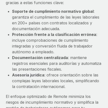
Explora el blog
gracias a estas funciones clave:
Cómo el personal de Weaviate, empresa
Proporciona dispositivos tecnológicos y contrólalos
pionera en IA, ha crecido un 120 % con Remote
en todo el mundo.
Soporte de cumplimiento normativo global
:
Weaviate en resumen Weaviate crea infraestructuras de
garantiza el cumplimiento de las leyes laborales
BLOG
Apertura de entidades
código abierto basadas en la inteligencia...
en 200+ países con contratos localizados y
Abre entidades conforme a la legalidad enseguida.
Novedades de producto de Remote:
documentación adecuada.
Más información
Integraciones con Gusto y Xero y Contractor
Protección frente a la clasificación errónea
:
Movilidad y reubicación
Management Plus
incluye comprobaciones de cumplimiento
Reubica a los empleados con facilidad.
La misión de Remote sigue siendo ayudar a empresas de
integradas y conversión fluida de trabajador
todos los tamaños a contratar, gestionar y...
autónomo a empleado.
Prestaciones
Documentación centralizada
: mantiene
Gestiona las prestaciones de los empleados sin
Más información
registros esenciales para auditorías y automatiza
complicaciones.
las presentaciones fiscales.
Asesoría jurídica
: ofrece orientación sobre las
Pento se convierte en un empleador equitativo
complejas leyes laborales locales, simplificando
con Remote
la contratación internacional.
Gestionar las nóminas internamente es complicado. Tardas
semanas en hacerlo manualmente y, al mes...
El enfoque optimizado de Remote minimiza los
riesgos de incumplimiento normativo y simplifica la
Más información
gestión de trabajadores autónomos para tu