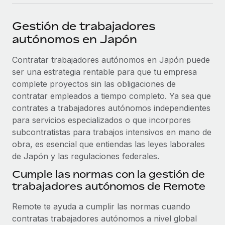
plataforma de forma flexible.
Sala de prensa
Integraciones
Gestión de trabajadores
Asociarse
Optimiza los procesos con herramientas empresariales
Información sobre salarios y talento
autónomos en Japón
Descubre oportunidades de colaborar con nosotros.
esenciales.
Centro de información
Contratar trabajadores autónomos en Japón puede
Remote Build
Próximamente
ser una estrategia rentable para que tu empresa
Consultoría de integraciones y automatización con IA.
Obtén ayuda
SERVICIOS
complete proyectos sin las obligaciones de
Pregunta a un experto
Consulta todos los recursos
contratar empleados a tiempo completo. Ya sea que
CASOS PRÁCTICOS
Obtén ayuda de gente experta en RR. HH. globales
contrates a trabajadores autónomos independientes
y cumplimiento normativo.
para servicios especializados o que incorpores
BLOG
Colaboración estratégica de Reverse Tech con
subcontratistas para trabajos intensivos en mano de
Remote para gestionar a autónomos y las
Comprobaciones de antecedentes
obra, es esencial que entiendas las leyes laborales
Nómina global
nóminas
Simplifica los procesos de cribado de candidatos.
de Japón y las regulaciones federales.
EOR y PEO
Reverse Tech en resumen La startup de salud y bienestar
Cumple las normas con la gestión de
Cumplimiento normativo
Reverse Tech se asoció con Remote para...
trabajadores autónomos de Remote
Contractor Management
Adelántate a los riesgos de cumplimiento
Más información
normativo.
Impuestos
Remote te ayuda a cumplir las normas cuando
contratas trabajadores autónomos a nivel global
Gestión de dispositivos