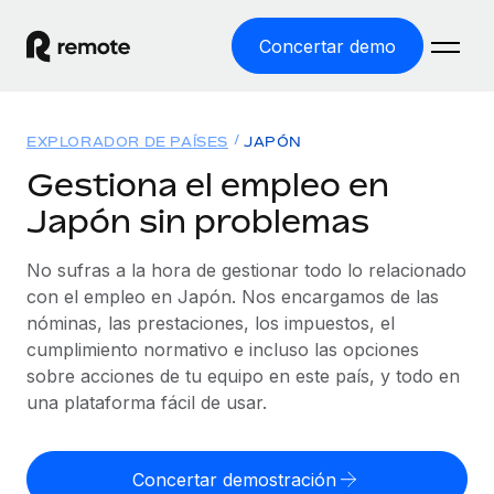
Concertar demo
Inicio
EXPLORADOR DE PAÍSES
JAPÓN
Productos
Gestiona el empleo en
Japón sin problemas
Soluciones
EMPLEO GLOBAL
Nómina global
No sufras a la hora de gestionar todo lo relacionado
Recursos
COBERTURA MUNDIAL
Gestiona las nóminas de forma sencilla y conforme a la
con el empleo en Japón. Nos encargamos de las
Explorador de países
legalidad.
nóminas, las prestaciones, los impuestos, el
Precios
HERRAMIENTAS Y CALCULADORAS
Consulta el soporte del empleo global según el país.
cumplimiento normativo e incluso las opciones
Employer of Record
Calculadora del riesgo de clasificación errónea
sobre acciones de tu equipo en este país, y todo en
Explorador estatal de EE. UU.
Expándete en todo el mundo sin gastar en entidades.
Consulta el riesgo de clasificación errónea por país.
una plataforma fácil de usar.
Simplifica la contratación en todos los estados de EE.
Español
Contractor of Record
Calculadora del coste por empleado
UU.
Contrata a autónomos en cualquier parte del mundo
Calcula lo que cuestan los empleados en total en
Concertar demostración
English
Comparador de Remote
cumpliendo la normativa.
cualquier país.