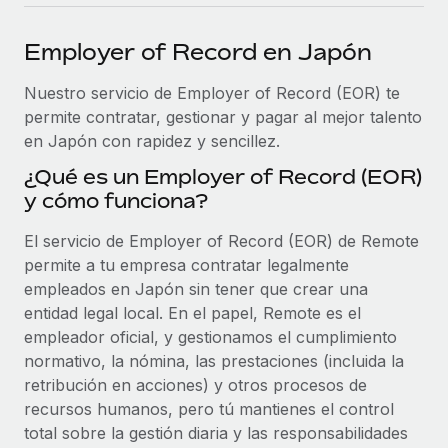
plataforma de forma flexible.
Sala de prensa
Integraciones
Employer of Record en Japón
Asociarse
Optimiza los procesos con herramientas empresariales
Información sobre salarios y talento
Descubre oportunidades de colaborar con nosotros.
esenciales.
Nuestro servicio de Employer of Record (EOR) te
Centro de información
permite contratar, gestionar y pagar al mejor talento
Remote Build
Próximamente
en Japón con rapidez y sencillez.
Consultoría de integraciones y automatización con IA.
Obtén ayuda
SERVICIOS
¿Qué es un Employer of Record (EOR)
Pregunta a un experto
Consulta todos los recursos
y cómo funciona?
CASOS PRÁCTICOS
Obtén ayuda de gente experta en RR. HH. globales
y cumplimiento normativo.
El servicio de Employer of Record (EOR) de Remote
BLOG
permite a tu empresa contratar legalmente
Comprobaciones de antecedentes
Nómina global
empleados en Japón sin tener que crear una
Simplifica los procesos de cribado de candidatos.
entidad legal local. En el papel, Remote es el
EOR y PEO
empleador oficial, y gestionamos el cumplimiento
Cumplimiento normativo
normativo, la nómina, las prestaciones (incluida la
Contractor Management
Adelántate a los riesgos de cumplimiento
retribución en acciones) y otros procesos de
normativo.
recursos humanos, pero tú mantienes el control
Impuestos
total sobre la gestión diaria y las responsabilidades
Gestión de dispositivos