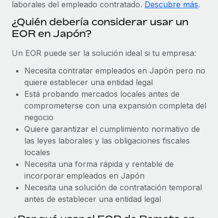
Explora el blog
laborales del empleado contratado.
Descubre más
.
Proporciona dispositivos tecnológicos y contrólalos
¿Quién debería considerar usar un
en todo el mundo.
EOR en Japón?
BLOG
Apertura de entidades
Un EOR puede ser la solución ideal si tu empresa:
Abre entidades conforme a la legalidad enseguida.
Novedades de producto de Remote:
Integraciones con Gusto y Xero y Contractor
Necesita contratar empleados en Japón pero no
Movilidad y reubicación
Management Plus
quiere establecer una entidad legal
Reubica a los empleados con facilidad.
La misión de Remote sigue siendo ayudar a empresas de
Está probando mercados locales antes de
todos los tamaños a contratar, gestionar y...
comprometerse con una expansión completa del
Prestaciones
negocio
Gestiona las prestaciones de los empleados sin
Más información
Quiere garantizar el cumplimiento normativo de
complicaciones.
las leyes laborales y las obligaciones fiscales
locales
Pento se convierte en un empleador equitativo
Necesita una forma rápida y rentable de
con Remote
incorporar empleados en Japón
Gestionar las nóminas internamente es complicado. Tardas
Necesita una solución de contratación temporal
semanas en hacerlo manualmente y, al mes...
antes de establecer una entidad legal
Más información