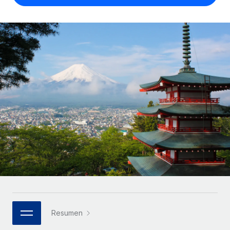
Compáranos con otras empresas.
Iniciar sesión
Contractor Management
Nederlands
Calculadora de pagos a autónomos
Integra y gestiona a autónomos globalmente.
Descubre opciones de divisas y tiempos de pago para
ETAPAS DE CRECIMIENTO
Français
autónomos globales.
PEO
Startups
Externaliza tareas laborales complejas.
Deutsch
Soluciones ágiles de RR. HH. globales y nóminas para
APRENDIZAJE CON REMOTE
empresas en crecimiento.
Español
Guías y recursos
INFRAESTRUCTURA
Mediana empresa
Conexión Remote
Casos prácticos
Amplía tu equipo con soluciones de RR. HH.
Italiano
Integra los RR. HH. en tus flujos de trabajo sin
personalizadas.
Glosario de RR. HH.
complicaciones.
Português (Portugal)
Empresa
Listas de verificación y plantillas
Plataforma
RR. HH. globales para grandes empresas.
日本語
Funciones esenciales de RR. HH. integradas para tu
Biblioteca de descripciones de puestos
equipo.
한국어
ASOCIARSE
Webinarios
Conectar
Nuevo
Socios tecnológicos estratégicos
Resumen
中文（简体）
Conecta cualquier herramienta de IA con Remote
Eventos
Integra la gestión de los RR. HH. globales en tu
mediante nuestro MCP.