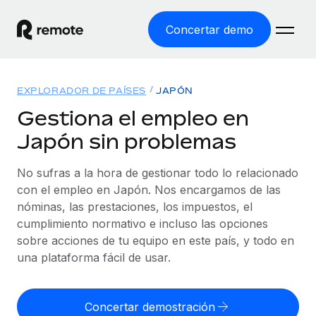
Concertar demo
Inicio
EXPLORADOR DE PAÍSES
JAPÓN
Productos
Gestiona el empleo en
Japón sin problemas
Soluciones
EMPLEO GLOBAL
Nómina global
No sufras a la hora de gestionar todo lo relacionado
Recursos
COBERTURA MUNDIAL
Gestiona las nóminas de forma sencilla y conforme a la
con el empleo en Japón. Nos encargamos de las
Explorador de países
legalidad.
nóminas, las prestaciones, los impuestos, el
Precios
HERRAMIENTAS Y CALCULADORAS
Consulta el soporte del empleo global según el país.
cumplimiento normativo e incluso las opciones
Employer of Record
Calculadora del riesgo de clasificación errónea
sobre acciones de tu equipo en este país, y todo en
Explorador estatal de EE. UU.
Expándete en todo el mundo sin gastar en entidades.
Consulta el riesgo de clasificación errónea por país.
una plataforma fácil de usar.
Simplifica la contratación en todos los estados de EE.
Español
Contractor of Record
Calculadora del coste por empleado
UU.
Contrata a autónomos en cualquier parte del mundo
Calcula lo que cuestan los empleados en total en
Concertar demostración
English
Comparador de Remote
cumpliendo la normativa.
cualquier país.