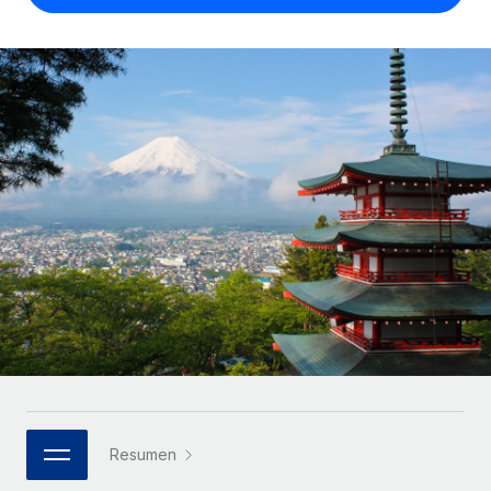
Compáranos con otras empresas.
Iniciar sesión
Contractor Management
Nederlands
Calculadora de pagos a autónomos
Integra y gestiona a autónomos globalmente.
Descubre opciones de divisas y tiempos de pago para
ETAPAS DE CRECIMIENTO
Français
autónomos globales.
PEO
Startups
Externaliza tareas laborales complejas.
Deutsch
Soluciones ágiles de RR. HH. globales y nóminas para
APRENDIZAJE CON REMOTE
empresas en crecimiento.
Español
Guías y recursos
INFRAESTRUCTURA
Mediana empresa
Conexión Remote
Casos prácticos
Amplía tu equipo con soluciones de RR. HH.
Italiano
Integra los RR. HH. en tus flujos de trabajo sin
personalizadas.
Glosario de RR. HH.
complicaciones.
Português (Portugal)
Empresa
Listas de verificación y plantillas
Plataforma
RR. HH. globales para grandes empresas.
日本語
Funciones esenciales de RR. HH. integradas para tu
Biblioteca de descripciones de puestos
equipo.
한국어
ASOCIARSE
Webinarios
Conectar
Nuevo
Socios tecnológicos estratégicos
Resumen
中文（简体）
Conecta cualquier herramienta de IA con Remote
Eventos
Integra la gestión de los RR. HH. globales en tu
mediante nuestro MCP.