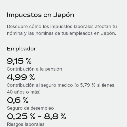
plataforma de forma flexible.
Sala de prensa
Integraciones
Impuestos en Japón
Asociarse
Optimiza los procesos con herramientas empresariales
Información sobre salarios y talento
Descubre oportunidades de colaborar con nosotros.
esenciales.
Descubre cómo los impuestos laborales afectan tu
Centro de información
nómina y las nóminas de tus empleados en Japón.
Remote Build
Próximamente
Consultoría de integraciones y automatización con IA.
Obtén ayuda
SERVICIOS
Empleador
Pregunta a un experto
Consulta todos los recursos
9,15 %
CASOS PRÁCTICOS
Obtén ayuda de gente experta en RR. HH. globales
y cumplimiento normativo.
Contribución a la pensión
BLOG
4,99 %
Comprobaciones de antecedentes
Nómina global
Contribución al seguro médico (o 5,79 % si tienes
Simplifica los procesos de cribado de candidatos.
40 años o más)
EOR y PEO
0,6 %
Cumplimiento normativo
Contractor Management
Adelántate a los riesgos de cumplimiento
Seguro de desempleo
normativo.
0,25 % - 8,8 %
Impuestos
Riesgos laborales
Gestión de dispositivos