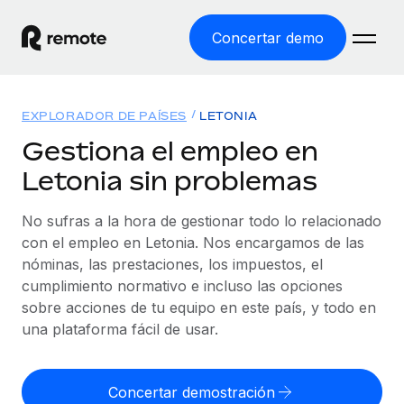
Concertar demo
Inicio
EXPLORADOR DE PAÍSES
LETONIA
Productos
Gestiona el empleo en
Letonia sin problemas
Soluciones
EMPLEO GLOBAL
Nómina global
No sufras a la hora de gestionar todo lo relacionado
Recursos
COBERTURA MUNDIAL
Gestiona las nóminas de forma sencilla y conforme a la
con el empleo en Letonia. Nos encargamos de las
Explorador de países
legalidad.
nóminas, las prestaciones, los impuestos, el
Precios
HERRAMIENTAS Y CALCULADORAS
Consulta el soporte del empleo global según el país.
cumplimiento normativo e incluso las opciones
Employer of Record
Calculadora del riesgo de clasificación errónea
sobre acciones de tu equipo en este país, y todo en
Explorador estatal de EE. UU.
Expándete en todo el mundo sin gastar en entidades.
Consulta el riesgo de clasificación errónea por país.
una plataforma fácil de usar.
Simplifica la contratación en todos los estados de EE.
Español
Contractor of Record
Calculadora del coste por empleado
UU.
Contrata a autónomos en cualquier parte del mundo
Calcula lo que cuestan los empleados en total en
Concertar demostración
English
Comparador de Remote
cumpliendo la normativa.
cualquier país.