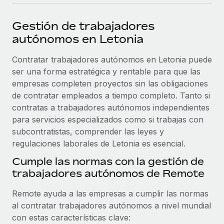
plataforma de forma flexible.
Sala de prensa
Integraciones
Gestión de trabajadores
Asociarse
Optimiza los procesos con herramientas empresariales
Información sobre salarios y talento
autónomos en Letonia
Descubre oportunidades de colaborar con nosotros.
esenciales.
Centro de información
Contratar trabajadores autónomos en Letonia puede
Remote Build
Próximamente
ser una forma estratégica y rentable para que las
Consultoría de integraciones y automatización con IA.
Obtén ayuda
SERVICIOS
empresas completen proyectos sin las obligaciones
Pregunta a un experto
Consulta todos los recursos
de contratar empleados a tiempo completo. Tanto si
CASOS PRÁCTICOS
Obtén ayuda de gente experta en RR. HH. globales
contratas a trabajadores autónomos independientes
y cumplimiento normativo.
para servicios especializados como si trabajas con
BLOG
subcontratistas, comprender las leyes y
Comprobaciones de antecedentes
regulaciones laborales de Letonia es esencial.
Nómina global
Simplifica los procesos de cribado de candidatos.
Cumple las normas con la gestión de
EOR y PEO
trabajadores autónomos de Remote
Cumplimiento normativo
Contractor Management
Adelántate a los riesgos de cumplimiento
Remote ayuda a las empresas a cumplir las normas
normativo.
Impuestos
al contratar trabajadores autónomos a nivel mundial
con estas características clave:
Gestión de dispositivos