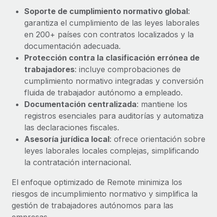
Explora el blog
Proporciona dispositivos tecnológicos y contrólalos
Soporte de cumplimiento normativo global
:
en todo el mundo.
garantiza el cumplimiento de las leyes laborales
en 200+ países con contratos localizados y la
BLOG
Apertura de entidades
documentación adecuada.
Abre entidades conforme a la legalidad enseguida.
Novedades de producto de Remote:
Protección contra la clasificación errónea de
Integraciones con Gusto y Xero y Contractor
trabajadores
: incluye comprobaciones de
Movilidad y reubicación
Management Plus
cumplimiento normativo integradas y conversión
Reubica a los empleados con facilidad.
La misión de Remote sigue siendo ayudar a empresas de
fluida de trabajador autónomo a empleado.
todos los tamaños a contratar, gestionar y...
Documentación centralizada
: mantiene los
Prestaciones
registros esenciales para auditorías y automatiza
Gestiona las prestaciones de los empleados sin
Más información
las declaraciones fiscales.
complicaciones.
Asesoría jurídica local
: ofrece orientación sobre
leyes laborales locales complejas, simplificando
Pento se convierte en un empleador equitativo
la contratación internacional.
con Remote
Gestionar las nóminas internamente es complicado. Tardas
El enfoque optimizado de Remote minimiza los
semanas en hacerlo manualmente y, al mes...
riesgos de incumplimiento normativo y simplifica la
gestión de trabajadores autónomos para las
Más información
empresas.