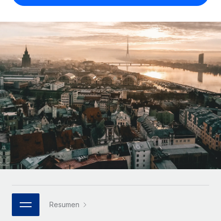
Compáranos con otras empresas.
Iniciar sesión
Contractor Management
Nederlands
Calculadora de pagos a autónomos
Integra y gestiona a autónomos globalmente.
Descubre opciones de divisas y tiempos de pago para
ETAPAS DE CRECIMIENTO
Français
autónomos globales.
PEO
Startups
Externaliza tareas laborales complejas.
Deutsch
Soluciones ágiles de RR. HH. globales y nóminas para
APRENDIZAJE CON REMOTE
empresas en crecimiento.
Español
Guías y recursos
INFRAESTRUCTURA
Mediana empresa
Conexión Remote
Casos prácticos
Amplía tu equipo con soluciones de RR. HH.
Italiano
Integra los RR. HH. en tus flujos de trabajo sin
personalizadas.
Glosario de RR. HH.
complicaciones.
Português (Portugal)
Empresa
Listas de verificación y plantillas
Plataforma
RR. HH. globales para grandes empresas.
日本語
Funciones esenciales de RR. HH. integradas para tu
Biblioteca de descripciones de puestos
equipo.
한국어
ASOCIARSE
Webinarios
Conectar
Nuevo
Socios tecnológicos estratégicos
Resumen
中文（简体）
Conecta cualquier herramienta de IA con Remote
Eventos
Integra la gestión de los RR. HH. globales en tu
mediante nuestro MCP.