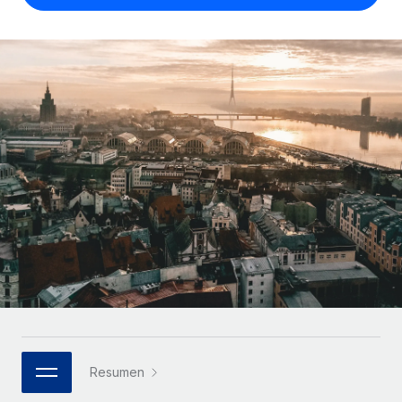
Compáranos con otras empresas.
Iniciar sesión
Contractor Management
Nederlands
Calculadora de pagos a autónomos
Integra y gestiona a autónomos globalmente.
Descubre opciones de divisas y tiempos de pago para
ETAPAS DE CRECIMIENTO
Français
autónomos globales.
PEO
Startups
Externaliza tareas laborales complejas.
Deutsch
Soluciones ágiles de RR. HH. globales y nóminas para
APRENDIZAJE CON REMOTE
empresas en crecimiento.
Español
Guías y recursos
INFRAESTRUCTURA
Mediana empresa
Conexión Remote
Casos prácticos
Amplía tu equipo con soluciones de RR. HH.
Italiano
Integra los RR. HH. en tus flujos de trabajo sin
personalizadas.
Glosario de RR. HH.
complicaciones.
Português (Portugal)
Empresa
Listas de verificación y plantillas
Plataforma
RR. HH. globales para grandes empresas.
日本語
Funciones esenciales de RR. HH. integradas para tu
Biblioteca de descripciones de puestos
equipo.
한국어
ASOCIARSE
Webinarios
Conectar
Nuevo
Socios tecnológicos estratégicos
Resumen
中文（简体）
Conecta cualquier herramienta de IA con Remote
Eventos
Integra la gestión de los RR. HH. globales en tu
mediante nuestro MCP.