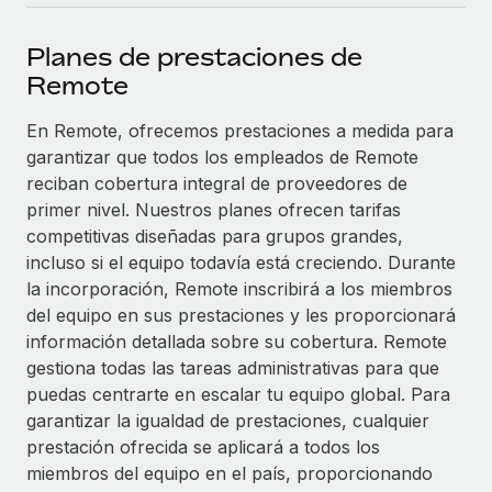
plataforma de forma flexible.
Sala de prensa
Integraciones
Planes de prestaciones de
Asociarse
Optimiza los procesos con herramientas empresariales
Información sobre salarios y talento
Remote
Descubre oportunidades de colaborar con nosotros.
esenciales.
Centro de información
En Remote, ofrecemos prestaciones a medida para
Remote Build
Próximamente
garantizar que todos los empleados de Remote
Consultoría de integraciones y automatización con IA.
Obtén ayuda
SERVICIOS
reciban cobertura integral de proveedores de
Pregunta a un experto
Consulta todos los recursos
primer nivel. Nuestros planes ofrecen tarifas
CASOS PRÁCTICOS
Obtén ayuda de gente experta en RR. HH. globales
competitivas diseñadas para grupos grandes,
y cumplimiento normativo.
incluso si el equipo todavía está creciendo. Durante
BLOG
la incorporación, Remote inscribirá a los miembros
Comprobaciones de antecedentes
del equipo en sus prestaciones y les proporcionará
Nómina global
Simplifica los procesos de cribado de candidatos.
información detallada sobre su cobertura. Remote
EOR y PEO
gestiona todas las tareas administrativas para que
Cumplimiento normativo
puedas centrarte en escalar tu equipo global. Para
Contractor Management
Adelántate a los riesgos de cumplimiento
garantizar la igualdad de prestaciones, cualquier
normativo.
prestación ofrecida se aplicará a todos los
Impuestos
miembros del equipo en el país, proporcionando
Gestión de dispositivos