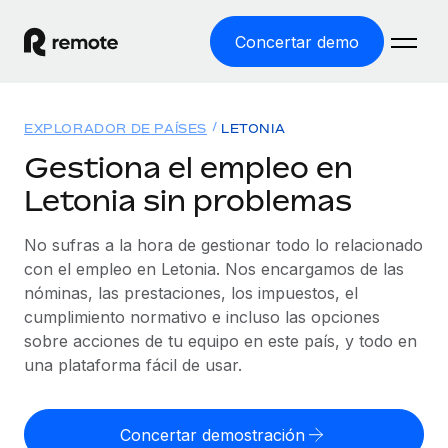
Concertar demo
Inicio
EXPLORADOR DE PAÍSES
LETONIA
Productos
Gestiona el empleo en
Letonia sin problemas
Soluciones
EMPLEO GLOBAL
Nómina global
No sufras a la hora de gestionar todo lo relacionado
Recursos
COBERTURA MUNDIAL
Gestiona las nóminas de forma sencilla y conforme a la
con el empleo en Letonia. Nos encargamos de las
Explorador de países
legalidad.
nóminas, las prestaciones, los impuestos, el
Precios
HERRAMIENTAS Y CALCULADORAS
Consulta el soporte del empleo global según el país.
cumplimiento normativo e incluso las opciones
Employer of Record
Calculadora del riesgo de clasificación errónea
sobre acciones de tu equipo en este país, y todo en
Explorador estatal de EE. UU.
Expándete en todo el mundo sin gastar en entidades.
Consulta el riesgo de clasificación errónea por país.
una plataforma fácil de usar.
Simplifica la contratación en todos los estados de EE.
Español
Contractor of Record
Calculadora del coste por empleado
UU.
Contrata a autónomos en cualquier parte del mundo
Calcula lo que cuestan los empleados en total en
Concertar demostración
English
Comparador de Remote
cumpliendo la normativa.
cualquier país.