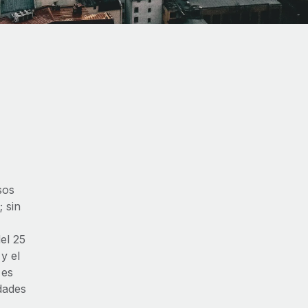
sos
 sin
el 25
y el
 es
dades