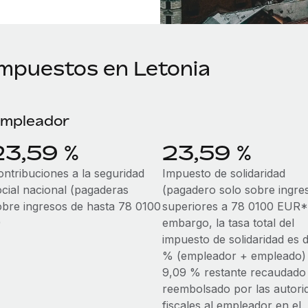
Impuestos en Letonia
mpleador
23,59 %
23,59 %
ontribuciones a la seguridad
Impuesto de solidaridad
ocial nacional (pagaderas
(pagadero solo sobre ingre
obre ingresos de hasta 78 0100
superiores a 78 0100 EUR*;
)
embargo, la tasa total del
impuesto de solidaridad es d
% (empleador + empleado) 
9,09 % restante recaudado
reembolsado por las autori
fiscales al empleador en el