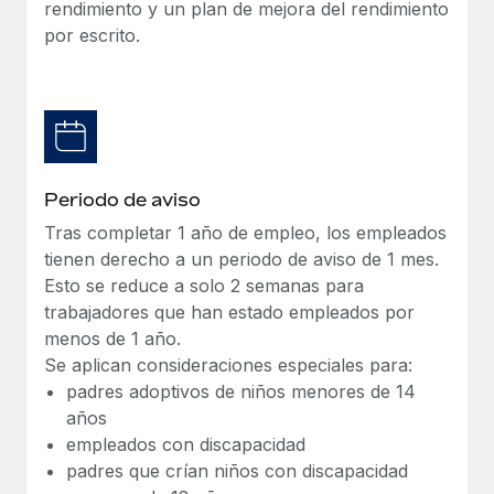
Explora el blog
rendimiento y un plan de mejora del rendimiento
Proporciona dispositivos tecnológicos y contrólalos
por escrito.
en todo el mundo.
BLOG
Apertura de entidades
Abre entidades conforme a la legalidad enseguida.
Novedades de producto de Remote:
Integraciones con Gusto y Xero y Contractor
Movilidad y reubicación
Management Plus
Reubica a los empleados con facilidad.
Periodo de aviso
La misión de Remote sigue siendo ayudar a empresas de
Tras completar 1 año de empleo, los empleados
todos los tamaños a contratar, gestionar y...
Prestaciones
tienen derecho a un periodo de aviso de 1 mes.
Gestiona las prestaciones de los empleados sin
Más información
Esto se reduce a solo 2 semanas para
complicaciones.
trabajadores que han estado empleados por
menos de 1 año.
Pento se convierte en un empleador equitativo
Se aplican consideraciones especiales para:
con Remote
padres adoptivos de niños menores de 14
Gestionar las nóminas internamente es complicado. Tardas
años
semanas en hacerlo manualmente y, al mes...
empleados con discapacidad
padres que crían niños con discapacidad
Más información