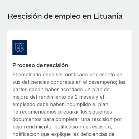
plataforma de forma flexible.
Sala de prensa
Integraciones
Rescisión de empleo en Lituania
Asociarse
Optimiza los procesos con herramientas empresariales
Información sobre salarios y talento
Descubre oportunidades de colaborar con nosotros.
esenciales.
Centro de información
Remote Build
Próximamente
Consultoría de integraciones y automatización con IA.
Obtén ayuda
SERVICIOS
Pregunta a un experto
Consulta todos los recursos
Proceso de rescisión
CASOS PRÁCTICOS
Obtén ayuda de gente experta en RR. HH. globales
y cumplimiento normativo.
El empleado debe ser notificado por escrito de
BLOG
sus deficiencias concretas en el desempeño; las
Comprobaciones de antecedentes
Nómina global
partes deben haber acordado un plan de
Simplifica los procesos de cribado de candidatos.
mejora del rendimiento de 2 meses y el
EOR y PEO
empleado debe haber incumplido el plan.
Cumplimiento normativo
Te recomendamos preparar los siguientes
Contractor Management
Adelántate a los riesgos de cumplimiento
documentos para completar una rescisión por
normativo.
bajo rendimiento: notificación de rescisión,
Impuestos
notificación que explique las deficiencias de
Gestión de dispositivos