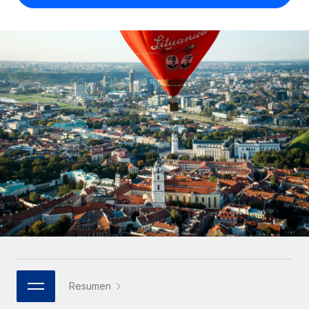
Compáranos con otras empresas.
Iniciar sesión
Contractor Management
Nederlands
Calculadora de pagos a autónomos
Integra y gestiona a autónomos globalmente.
Descubre opciones de divisas y tiempos de pago para
ETAPAS DE CRECIMIENTO
Français
autónomos globales.
PEO
Startups
Externaliza tareas laborales complejas.
Deutsch
Soluciones ágiles de RR. HH. globales y nóminas para
APRENDIZAJE CON REMOTE
empresas en crecimiento.
Español
Guías y recursos
INFRAESTRUCTURA
Mediana empresa
Conexión Remote
Casos prácticos
Amplía tu equipo con soluciones de RR. HH.
Italiano
Integra los RR. HH. en tus flujos de trabajo sin
personalizadas.
Glosario de RR. HH.
complicaciones.
Português (Portugal)
Empresa
Listas de verificación y plantillas
Plataforma
RR. HH. globales para grandes empresas.
日本語
Funciones esenciales de RR. HH. integradas para tu
Biblioteca de descripciones de puestos
equipo.
한국어
ASOCIARSE
Webinarios
Conectar
Nuevo
Socios tecnológicos estratégicos
Resumen
中文（简体）
Conecta cualquier herramienta de IA con Remote
Eventos
Integra la gestión de los RR. HH. globales en tu
mediante nuestro MCP.