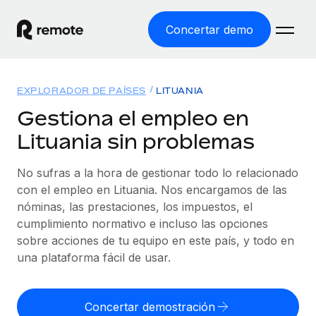
Concertar demo
Inicio
EXPLORADOR DE PAÍSES
LITUANIA
Productos
Gestiona el empleo en
Lituania sin problemas
Soluciones
EMPLEO GLOBAL
Nómina global
No sufras a la hora de gestionar todo lo relacionado
Recursos
COBERTURA MUNDIAL
Gestiona las nóminas de forma sencilla y conforme a la
con el empleo en Lituania. Nos encargamos de las
Explorador de países
legalidad.
nóminas, las prestaciones, los impuestos, el
Precios
HERRAMIENTAS Y CALCULADORAS
Consulta el soporte del empleo global según el país.
cumplimiento normativo e incluso las opciones
Employer of Record
Calculadora del riesgo de clasificación errónea
sobre acciones de tu equipo en este país, y todo en
Explorador estatal de EE. UU.
Expándete en todo el mundo sin gastar en entidades.
Consulta el riesgo de clasificación errónea por país.
una plataforma fácil de usar.
Simplifica la contratación en todos los estados de EE.
Español
Contractor of Record
Calculadora del coste por empleado
UU.
Contrata a autónomos en cualquier parte del mundo
Calcula lo que cuestan los empleados en total en
Concertar demostración
English
Comparador de Remote
cumpliendo la normativa.
cualquier país.