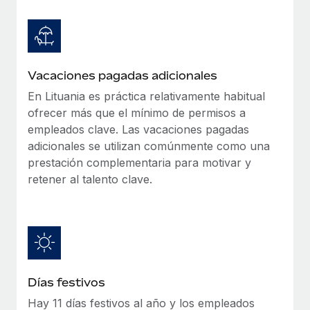
Explora el blog
Proporciona dispositivos tecnológicos y contrólalos
en todo el mundo.
BLOG
Apertura de entidades
Vacaciones pagadas adicionales
Abre entidades conforme a la legalidad enseguida.
Novedades de producto de Remote:
Integraciones con Gusto y Xero y Contractor
En Lituania es práctica relativamente habitual
Movilidad y reubicación
Management Plus
ofrecer más que el mínimo de permisos a
Reubica a los empleados con facilidad.
empleados clave. Las vacaciones pagadas
La misión de Remote sigue siendo ayudar a empresas de
adicionales se utilizan comúnmente como una
todos los tamaños a contratar, gestionar y...
Prestaciones
prestación complementaria para motivar y
Gestiona las prestaciones de los empleados sin
Más información
retener al talento clave.
complicaciones.
Pento se convierte en un empleador equitativo
con Remote
Gestionar las nóminas internamente es complicado. Tardas
semanas en hacerlo manualmente y, al mes...
Días festivos
Más información
Hay 11 días festivos al año y los empleados