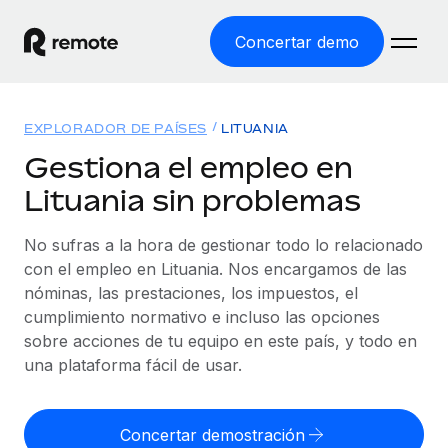
Concertar demo
Inicio
EXPLORADOR DE PAÍSES
LITUANIA
Productos
Gestiona el empleo en
Lituania sin problemas
Soluciones
EMPLEO GLOBAL
Nómina global
No sufras a la hora de gestionar todo lo relacionado
Recursos
COBERTURA MUNDIAL
Gestiona las nóminas de forma sencilla y conforme a la
con el empleo en Lituania. Nos encargamos de las
Explorador de países
legalidad.
nóminas, las prestaciones, los impuestos, el
Precios
HERRAMIENTAS Y CALCULADORAS
Consulta el soporte del empleo global según el país.
cumplimiento normativo e incluso las opciones
Employer of Record
Calculadora del riesgo de clasificación errónea
sobre acciones de tu equipo en este país, y todo en
Explorador estatal de EE. UU.
Expándete en todo el mundo sin gastar en entidades.
Consulta el riesgo de clasificación errónea por país.
una plataforma fácil de usar.
Simplifica la contratación en todos los estados de EE.
Español
Contractor of Record
Calculadora del coste por empleado
UU.
Contrata a autónomos en cualquier parte del mundo
Calcula lo que cuestan los empleados en total en
Concertar demostración
English
Comparador de Remote
cumpliendo la normativa.
cualquier país.