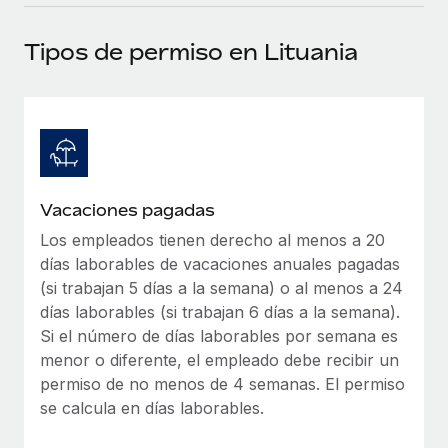
plataforma de forma flexible.
Sala de prensa
Integraciones
Tipos de permiso en Lituania
Asociarse
Optimiza los procesos con herramientas empresariales
Información sobre salarios y talento
Descubre oportunidades de colaborar con nosotros.
esenciales.
Centro de información
Remote Build
Próximamente
Consultoría de integraciones y automatización con IA.
Obtén ayuda
SERVICIOS
Pregunta a un experto
Consulta todos los recursos
Vacaciones pagadas
CASOS PRÁCTICOS
Obtén ayuda de gente experta en RR. HH. globales
y cumplimiento normativo.
Los empleados tienen derecho al menos a 20
BLOG
días laborables de vacaciones anuales pagadas
Comprobaciones de antecedentes
Nómina global
(si trabajan 5 días a la semana) o al menos a 24
Simplifica los procesos de cribado de candidatos.
días laborables (si trabajan 6 días a la semana).
EOR y PEO
Si el número de días laborables por semana es
Cumplimiento normativo
menor o diferente, el empleado debe recibir un
Contractor Management
Adelántate a los riesgos de cumplimiento
permiso de no menos de 4 semanas. El permiso
normativo.
se calcula en días laborables.
Impuestos
Gestión de dispositivos