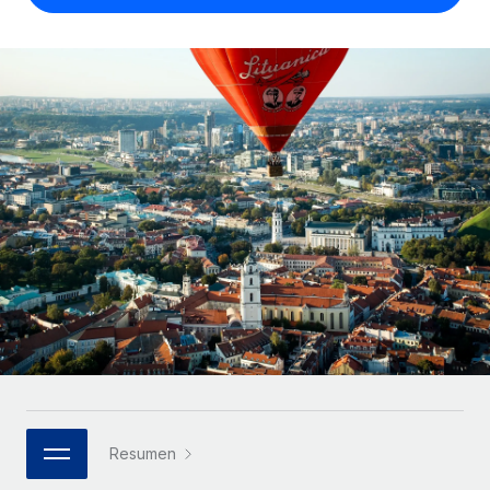
Compáranos con otras empresas.
Iniciar sesión
Contractor Management
Nederlands
Calculadora de pagos a autónomos
Integra y gestiona a autónomos globalmente.
Descubre opciones de divisas y tiempos de pago para
ETAPAS DE CRECIMIENTO
Français
autónomos globales.
PEO
Startups
Externaliza tareas laborales complejas.
Deutsch
Soluciones ágiles de RR. HH. globales y nóminas para
APRENDIZAJE CON REMOTE
empresas en crecimiento.
Español
Guías y recursos
INFRAESTRUCTURA
Mediana empresa
Conexión Remote
Casos prácticos
Amplía tu equipo con soluciones de RR. HH.
Italiano
Integra los RR. HH. en tus flujos de trabajo sin
personalizadas.
Glosario de RR. HH.
complicaciones.
Português (Portugal)
Empresa
Listas de verificación y plantillas
Plataforma
RR. HH. globales para grandes empresas.
日本語
Funciones esenciales de RR. HH. integradas para tu
Biblioteca de descripciones de puestos
equipo.
한국어
ASOCIARSE
Webinarios
Conectar
Nuevo
Socios tecnológicos estratégicos
Resumen
中文（简体）
Conecta cualquier herramienta de IA con Remote
Eventos
Integra la gestión de los RR. HH. globales en tu
mediante nuestro MCP.