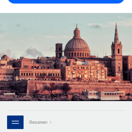
Compáranos con otras empresas.
Iniciar sesión
Contractor Management
Nederlands
Calculadora de pagos a autónomos
Integra y gestiona a autónomos globalmente.
Descubre opciones de divisas y tiempos de pago para
ETAPAS DE CRECIMIENTO
Français
autónomos globales.
PEO
Startups
Externaliza tareas laborales complejas.
Deutsch
Soluciones ágiles de RR. HH. globales y nóminas para
APRENDIZAJE CON REMOTE
empresas en crecimiento.
Español
Guías y recursos
INFRAESTRUCTURA
Mediana empresa
Conexión Remote
Casos prácticos
Amplía tu equipo con soluciones de RR. HH.
Italiano
Integra los RR. HH. en tus flujos de trabajo sin
personalizadas.
Glosario de RR. HH.
complicaciones.
Português (Portugal)
Empresa
Listas de verificación y plantillas
Plataforma
RR. HH. globales para grandes empresas.
日本語
Funciones esenciales de RR. HH. integradas para tu
Biblioteca de descripciones de puestos
equipo.
한국어
ASOCIARSE
Webinarios
Conectar
Nuevo
Socios tecnológicos estratégicos
Resumen
中文（简体）
Conecta cualquier herramienta de IA con Remote
Eventos
Integra la gestión de los RR. HH. globales en tu
mediante nuestro MCP.