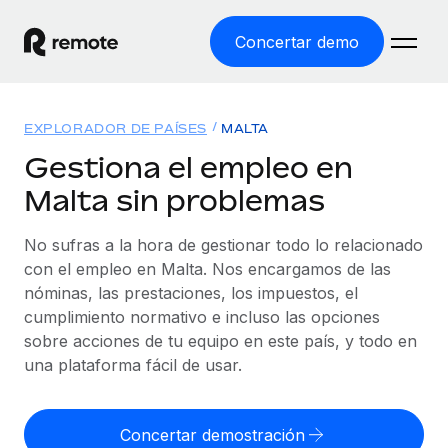
Concertar demo
Inicio
EXPLORADOR DE PAÍSES
MALTA
Productos
Gestiona el empleo en
Malta sin problemas
Soluciones
EMPLEO GLOBAL
Nómina global
No sufras a la hora de gestionar todo lo relacionado
Recursos
COBERTURA MUNDIAL
Gestiona las nóminas de forma sencilla y conforme a la
con el empleo en Malta. Nos encargamos de las
Explorador de países
legalidad.
nóminas, las prestaciones, los impuestos, el
Precios
HERRAMIENTAS Y CALCULADORAS
Consulta el soporte del empleo global según el país.
cumplimiento normativo e incluso las opciones
Employer of Record
Calculadora del riesgo de clasificación errónea
sobre acciones de tu equipo en este país, y todo en
Explorador estatal de EE. UU.
Expándete en todo el mundo sin gastar en entidades.
Consulta el riesgo de clasificación errónea por país.
una plataforma fácil de usar.
Simplifica la contratación en todos los estados de EE.
Español
Contractor of Record
Calculadora del coste por empleado
UU.
Contrata a autónomos en cualquier parte del mundo
Calcula lo que cuestan los empleados en total en
Concertar demostración
English
Comparador de Remote
cumpliendo la normativa.
cualquier país.