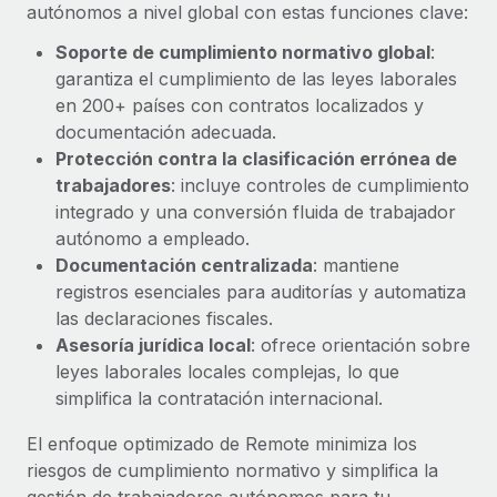
Explora el blog
autónomos a nivel global con estas funciones clave:
Proporciona dispositivos tecnológicos y contrólalos
en todo el mundo.
Soporte de cumplimiento normativo global
:
garantiza el cumplimiento de las leyes laborales
BLOG
Apertura de entidades
en 200+ países con contratos localizados y
Abre entidades conforme a la legalidad enseguida.
Novedades de producto de Remote:
documentación adecuada.
Integraciones con Gusto y Xero y Contractor
Protección contra la clasificación errónea de
Movilidad y reubicación
Management Plus
trabajadores
: incluye controles de cumplimiento
Reubica a los empleados con facilidad.
La misión de Remote sigue siendo ayudar a empresas de
integrado y una conversión fluida de trabajador
todos los tamaños a contratar, gestionar y...
autónomo a empleado.
Prestaciones
Documentación centralizada
: mantiene
Gestiona las prestaciones de los empleados sin
Más información
registros esenciales para auditorías y automatiza
complicaciones.
las declaraciones fiscales.
Asesoría jurídica local
: ofrece orientación sobre
Pento se convierte en un empleador equitativo
leyes laborales locales complejas, lo que
con Remote
simplifica la contratación internacional.
Gestionar las nóminas internamente es complicado. Tardas
semanas en hacerlo manualmente y, al mes...
El enfoque optimizado de Remote minimiza los
riesgos de cumplimiento normativo y simplifica la
Más información
gestión de trabajadores autónomos para tu