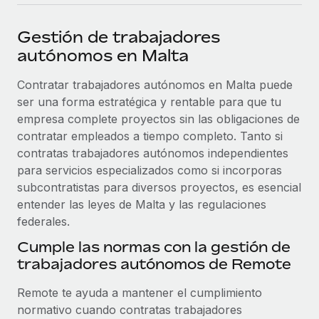
plataforma de forma flexible.
Sala de prensa
Integraciones
Gestión de trabajadores
Asociarse
Optimiza los procesos con herramientas empresariales
Información sobre salarios y talento
autónomos en Malta
Descubre oportunidades de colaborar con nosotros.
esenciales.
Centro de información
Contratar trabajadores autónomos en Malta puede
Remote Build
Próximamente
ser una forma estratégica y rentable para que tu
Consultoría de integraciones y automatización con IA.
Obtén ayuda
SERVICIOS
empresa complete proyectos sin las obligaciones de
Pregunta a un experto
Consulta todos los recursos
contratar empleados a tiempo completo. Tanto si
CASOS PRÁCTICOS
Obtén ayuda de gente experta en RR. HH. globales
contratas trabajadores autónomos independientes
y cumplimiento normativo.
para servicios especializados como si incorporas
BLOG
subcontratistas para diversos proyectos, es esencial
Comprobaciones de antecedentes
entender las leyes de Malta y las regulaciones
Nómina global
Simplifica los procesos de cribado de candidatos.
federales.
EOR y PEO
Cumple las normas con la gestión de
Cumplimiento normativo
trabajadores autónomos de Remote
Contractor Management
Adelántate a los riesgos de cumplimiento
normativo.
Impuestos
Remote te ayuda a mantener el cumplimiento
normativo cuando contratas trabajadores
Gestión de dispositivos