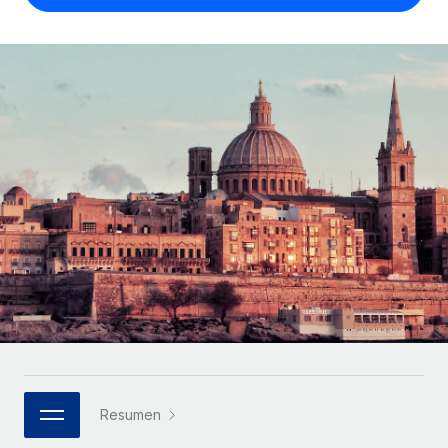
Compáranos con otras empresas.
Iniciar sesión
Contractor Management
Nederlands
Calculadora de pagos a autónomos
Integra y gestiona a autónomos globalmente.
Descubre opciones de divisas y tiempos de pago para
ETAPAS DE CRECIMIENTO
Français
autónomos globales.
PEO
Startups
Externaliza tareas laborales complejas.
Deutsch
Soluciones ágiles de RR. HH. globales y nóminas para
APRENDIZAJE CON REMOTE
empresas en crecimiento.
Español
Guías y recursos
INFRAESTRUCTURA
Mediana empresa
Conexión Remote
Casos prácticos
Amplía tu equipo con soluciones de RR. HH.
Italiano
Integra los RR. HH. en tus flujos de trabajo sin
personalizadas.
Glosario de RR. HH.
complicaciones.
Português (Portugal)
Empresa
Listas de verificación y plantillas
Plataforma
RR. HH. globales para grandes empresas.
日本語
Funciones esenciales de RR. HH. integradas para tu
Biblioteca de descripciones de puestos
equipo.
한국어
ASOCIARSE
Webinarios
Conectar
Nuevo
Socios tecnológicos estratégicos
Resumen
中文（简体）
Conecta cualquier herramienta de IA con Remote
Eventos
Integra la gestión de los RR. HH. globales en tu
mediante nuestro MCP.