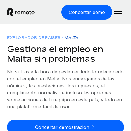
Concertar demo
Inicio
EXPLORADOR DE PAÍSES
MALTA
Productos
Gestiona el empleo en
Malta sin problemas
Soluciones
EMPLEO GLOBAL
Nómina global
No sufras a la hora de gestionar todo lo relacionado
Recursos
COBERTURA MUNDIAL
Gestiona las nóminas de forma sencilla y conforme a la
con el empleo en Malta. Nos encargamos de las
Explorador de países
legalidad.
nóminas, las prestaciones, los impuestos, el
Precios
HERRAMIENTAS Y CALCULADORAS
Consulta el soporte del empleo global según el país.
cumplimiento normativo e incluso las opciones
Employer of Record
Calculadora del riesgo de clasificación errónea
sobre acciones de tu equipo en este país, y todo en
Explorador estatal de EE. UU.
Expándete en todo el mundo sin gastar en entidades.
Consulta el riesgo de clasificación errónea por país.
una plataforma fácil de usar.
Simplifica la contratación en todos los estados de EE.
Español
Contractor of Record
Calculadora del coste por empleado
UU.
Contrata a autónomos en cualquier parte del mundo
Calcula lo que cuestan los empleados en total en
Concertar demostración
English
Comparador de Remote
cumpliendo la normativa.
cualquier país.