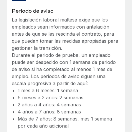
Explora el blog
Proporciona dispositivos tecnológicos y contrólalos
Periodo de aviso
en todo el mundo.
La legislación laboral maltesa exige que los
BLOG
Apertura de entidades
empleados sean informados con antelación
Abre entidades conforme a la legalidad enseguida.
antes de que se les rescinda el contrato, para
Novedades de producto de Remote:
Integraciones con Gusto y Xero y Contractor
que puedan tomar las medidas apropiadas para
Movilidad y reubicación
Management Plus
gestionar la transición.
Reubica a los empleados con facilidad.
Durante el periodo de prueba, un empleado
La misión de Remote sigue siendo ayudar a empresas de
puede ser despedido con 1 semana de periodo
todos los tamaños a contratar, gestionar y...
Prestaciones
de aviso si ha completado al menos 1 mes de
Gestiona las prestaciones de los empleados sin
Más información
empleo. Los periodos de aviso siguen una
complicaciones.
escala progresiva a partir de aquí:
1 mes a 6 meses: 1 semana
Pento se convierte en un empleador equitativo
6 meses a 2 años: 2 semanas
con Remote
2 años a 4 años: 4 semanas
Gestionar las nóminas internamente es complicado. Tardas
4 años a 7 años: 8 semanas
semanas en hacerlo manualmente y, al mes...
Más de 7 años: 8 semanas, más 1 semana
por cada año adicional
Más información