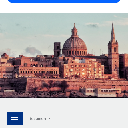
Compáranos con otras empresas.
Iniciar sesión
Contractor Management
Nederlands
Calculadora de pagos a autónomos
Integra y gestiona a autónomos globalmente.
Descubre opciones de divisas y tiempos de pago para
ETAPAS DE CRECIMIENTO
Français
autónomos globales.
PEO
Startups
Externaliza tareas laborales complejas.
Deutsch
Soluciones ágiles de RR. HH. globales y nóminas para
APRENDIZAJE CON REMOTE
empresas en crecimiento.
Español
Guías y recursos
INFRAESTRUCTURA
Mediana empresa
Conexión Remote
Casos prácticos
Amplía tu equipo con soluciones de RR. HH.
Italiano
Integra los RR. HH. en tus flujos de trabajo sin
personalizadas.
Glosario de RR. HH.
complicaciones.
Português (Portugal)
Empresa
Listas de verificación y plantillas
Plataforma
RR. HH. globales para grandes empresas.
日本語
Funciones esenciales de RR. HH. integradas para tu
Biblioteca de descripciones de puestos
equipo.
한국어
ASOCIARSE
Webinarios
Conectar
Nuevo
Socios tecnológicos estratégicos
Resumen
中文（简体）
Conecta cualquier herramienta de IA con Remote
Eventos
Integra la gestión de los RR. HH. globales en tu
mediante nuestro MCP.