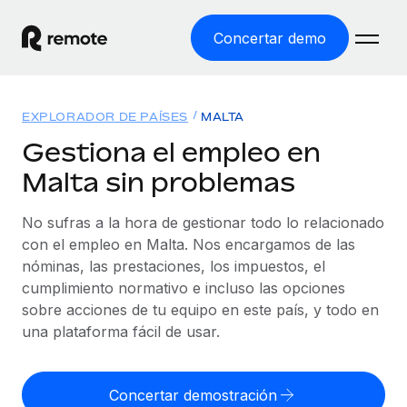
Concertar demo
Inicio
EXPLORADOR DE PAÍSES
MALTA
Productos
Gestiona el empleo en
Malta sin problemas
Soluciones
EMPLEO GLOBAL
Nómina global
No sufras a la hora de gestionar todo lo relacionado
Recursos
COBERTURA MUNDIAL
Gestiona las nóminas de forma sencilla y conforme a la
con el empleo en Malta. Nos encargamos de las
Explorador de países
legalidad.
nóminas, las prestaciones, los impuestos, el
Precios
HERRAMIENTAS Y CALCULADORAS
Consulta el soporte del empleo global según el país.
cumplimiento normativo e incluso las opciones
Employer of Record
Calculadora del riesgo de clasificación errónea
sobre acciones de tu equipo en este país, y todo en
Explorador estatal de EE. UU.
Expándete en todo el mundo sin gastar en entidades.
Consulta el riesgo de clasificación errónea por país.
una plataforma fácil de usar.
Simplifica la contratación en todos los estados de EE.
Español
Contractor of Record
Calculadora del coste por empleado
UU.
Contrata a autónomos en cualquier parte del mundo
Calcula lo que cuestan los empleados en total en
Concertar demostración
English
Comparador de Remote
cumpliendo la normativa.
cualquier país.