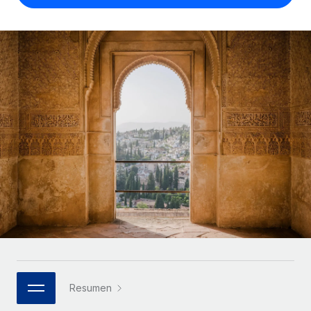
Compáranos con otras empresas.
Iniciar sesión
Contractor Management
Nederlands
Calculadora de pagos a autónomos
Integra y gestiona a autónomos globalmente.
Descubre opciones de divisas y tiempos de pago para
ETAPAS DE CRECIMIENTO
Français
autónomos globales.
PEO
Startups
Externaliza tareas laborales complejas.
Deutsch
Soluciones ágiles de RR. HH. globales y nóminas para
APRENDIZAJE CON REMOTE
empresas en crecimiento.
Español
Guías y recursos
INFRAESTRUCTURA
Mediana empresa
Conexión Remote
Casos prácticos
Amplía tu equipo con soluciones de RR. HH.
Italiano
Integra los RR. HH. en tus flujos de trabajo sin
personalizadas.
Glosario de RR. HH.
complicaciones.
Português (Portugal)
Empresa
Listas de verificación y plantillas
Plataforma
RR. HH. globales para grandes empresas.
日本語
Funciones esenciales de RR. HH. integradas para tu
Biblioteca de descripciones de puestos
equipo.
한국어
ASOCIARSE
Webinarios
Conectar
Nuevo
Socios tecnológicos estratégicos
Resumen
中文（简体）
Conecta cualquier herramienta de IA con Remote
Eventos
Integra la gestión de los RR. HH. globales en tu
mediante nuestro MCP.