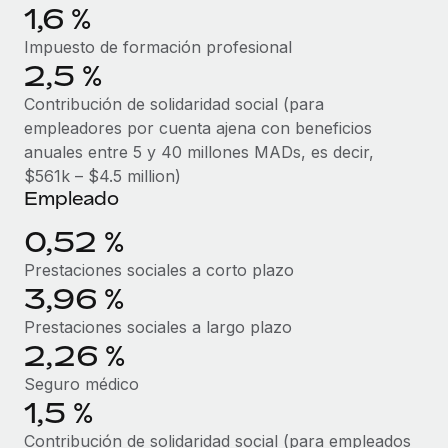
Explora el blog
1,6 %
Proporciona dispositivos tecnológicos y contrólalos
en todo el mundo.
Impuesto de formación profesional
2,5 %
BLOG
Apertura de entidades
Contribución de solidaridad social (para
Abre entidades conforme a la legalidad enseguida.
Novedades de producto de Remote:
empleadores por cuenta ajena con beneficios
Integraciones con Gusto y Xero y Contractor
anuales entre 5 y 40 millones MADs, es decir,
Movilidad y reubicación
Management Plus
$561k – $4.5 million)
Reubica a los empleados con facilidad.
La misión de Remote sigue siendo ayudar a empresas de
Empleado
todos los tamaños a contratar, gestionar y...
Prestaciones
0,52 %
Gestiona las prestaciones de los empleados sin
Más información
Prestaciones sociales a corto plazo
complicaciones.
3,96 %
Pento se convierte en un empleador equitativo
Prestaciones sociales a largo plazo
con Remote
2,26 %
Gestionar las nóminas internamente es complicado. Tardas
Seguro médico
semanas en hacerlo manualmente y, al mes...
1,5 %
Más información
Contribución de solidaridad social (para empleados