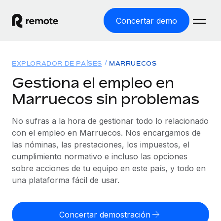
Concertar demo
Inicio
EXPLORADOR DE PAÍSES
MARRUECOS
Productos
Gestiona el empleo en
Marruecos sin problemas
Soluciones
EMPLEO GLOBAL
Nómina global
No sufras a la hora de gestionar todo lo relacionado
Recursos
COBERTURA MUNDIAL
Gestiona las nóminas de forma sencilla y conforme a la
con el empleo en Marruecos. Nos encargamos de
Explorador de países
legalidad.
las nóminas, las prestaciones, los impuestos, el
Precios
HERRAMIENTAS Y CALCULADORAS
Consulta el soporte del empleo global según el país.
cumplimiento normativo e incluso las opciones
Employer of Record
Calculadora del riesgo de clasificación errónea
sobre acciones de tu equipo en este país, y todo en
Explorador estatal de EE. UU.
Expándete en todo el mundo sin gastar en entidades.
Consulta el riesgo de clasificación errónea por país.
una plataforma fácil de usar.
Simplifica la contratación en todos los estados de EE.
Español
Contractor of Record
Calculadora del coste por empleado
UU.
Contrata a autónomos en cualquier parte del mundo
Calcula lo que cuestan los empleados en total en
Concertar demostración
English
Comparador de Remote
cumpliendo la normativa.
cualquier país.