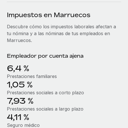
plataforma de forma flexible.
Sala de prensa
Integraciones
Impuestos en Marruecos
Asociarse
Optimiza los procesos con herramientas empresariales
Información sobre salarios y talento
Descubre oportunidades de colaborar con nosotros.
esenciales.
Descubre cómo los impuestos laborales afectan a
Centro de información
tu nómina y a las nóminas de tus empleados en
Remote Build
Próximamente
Marruecos.
Consultoría de integraciones y automatización con IA.
Obtén ayuda
SERVICIOS
Pregunta a un experto
Consulta todos los recursos
Empleador por cuenta ajena
CASOS PRÁCTICOS
Obtén ayuda de gente experta en RR. HH. globales
6,4 %
y cumplimiento normativo.
BLOG
Prestaciones familiares
Comprobaciones de antecedentes
Nómina global
1,05 %
Simplifica los procesos de cribado de candidatos.
Prestaciones sociales a corto plazo
EOR y PEO
7,93 %
Cumplimiento normativo
Contractor Management
Adelántate a los riesgos de cumplimiento
Prestaciones sociales a largo plazo
normativo.
4,11 %
Impuestos
Seguro médico
Gestión de dispositivos