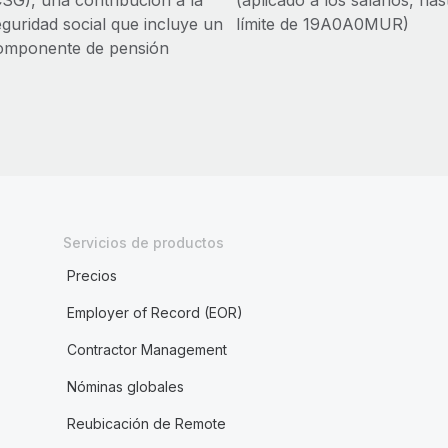
CSG), una contribución a la
(aplicado a los salarios, ha
eguridad social que incluye un
límite de 19A0A0MUR)
omponente de pensión
Servicios de productos
Precios
Employer of Record (EOR)
Contractor Management
Nóminas globales
Reubicación de Remote