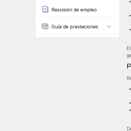
Rescisión de empleo
Guía de prestaciones
E
g
P
R
D