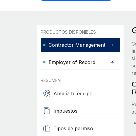
PRODUCTOS DISPONIBLES
C
Contractor Management
l
s
Employer of Record
s
r
RESUMEN
C
Amplía tu equipo
R
Impuestos
a
Tipos de permiso