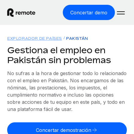
Concertar demo
Inicio
EXPLORADOR DE PAÍSES
PAKISTÁN
Productos
Gestiona el empleo en
Pakistán sin problemas
Soluciones
EMPLEO GLOBAL
Nómina global
No sufras a la hora de gestionar todo lo relacionado
Recursos
COBERTURA MUNDIAL
Gestiona las nóminas de forma sencilla y conforme a la
con el empleo en Pakistán. Nos encargamos de las
Explorador de países
legalidad.
nóminas, las prestaciones, los impuestos, el
Precios
HERRAMIENTAS Y CALCULADORAS
Consulta el soporte del empleo global según el país.
cumplimiento normativo e incluso las opciones
Employer of Record
Calculadora del riesgo de clasificación errónea
sobre acciones de tu equipo en este país, y todo en
Explorador estatal de EE. UU.
Expándete en todo el mundo sin gastar en entidades.
Consulta el riesgo de clasificación errónea por país.
una plataforma fácil de usar.
Simplifica la contratación en todos los estados de EE.
Español
Contractor of Record
Calculadora del coste por empleado
UU.
Contrata a autónomos en cualquier parte del mundo
Calcula lo que cuestan los empleados en total en
Concertar demostración
English
Comparador de Remote
cumpliendo la normativa.
cualquier país.