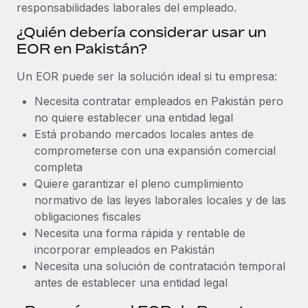
Explora el blog
responsabilidades laborales del empleado.
Proporciona dispositivos tecnológicos y contrólalos
en todo el mundo.
¿Quién debería considerar usar un
EOR en Pakistán?
BLOG
Apertura de entidades
Abre entidades conforme a la legalidad enseguida.
Un EOR puede ser la solución ideal si tu empresa:
Novedades de producto de Remote:
Integraciones con Gusto y Xero y Contractor
Necesita contratar empleados en Pakistán pero
Movilidad y reubicación
Management Plus
no quiere establecer una entidad legal
Reubica a los empleados con facilidad.
La misión de Remote sigue siendo ayudar a empresas de
Está probando mercados locales antes de
todos los tamaños a contratar, gestionar y...
comprometerse con una expansión comercial
Prestaciones
completa
Gestiona las prestaciones de los empleados sin
Más información
Quiere garantizar el pleno cumplimiento
complicaciones.
normativo de las leyes laborales locales y de las
obligaciones fiscales
Pento se convierte en un empleador equitativo
Necesita una forma rápida y rentable de
con Remote
incorporar empleados en Pakistán
Gestionar las nóminas internamente es complicado. Tardas
Necesita una solución de contratación temporal
semanas en hacerlo manualmente y, al mes...
antes de establecer una entidad legal
Más información