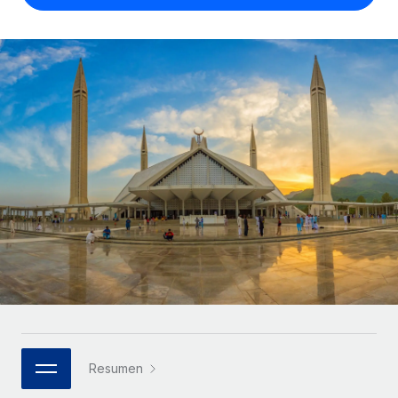
Compáranos con otras empresas.
Iniciar sesión
Contractor Management
Nederlands
Calculadora de pagos a autónomos
Integra y gestiona a autónomos globalmente.
Descubre opciones de divisas y tiempos de pago para
ETAPAS DE CRECIMIENTO
Français
autónomos globales.
PEO
Startups
Externaliza tareas laborales complejas.
Deutsch
Soluciones ágiles de RR. HH. globales y nóminas para
APRENDIZAJE CON REMOTE
empresas en crecimiento.
Español
Guías y recursos
INFRAESTRUCTURA
Mediana empresa
Conexión Remote
Casos prácticos
Amplía tu equipo con soluciones de RR. HH.
Italiano
Integra los RR. HH. en tus flujos de trabajo sin
personalizadas.
Glosario de RR. HH.
complicaciones.
Português (Portugal)
Empresa
Listas de verificación y plantillas
Plataforma
RR. HH. globales para grandes empresas.
日本語
Funciones esenciales de RR. HH. integradas para tu
Biblioteca de descripciones de puestos
equipo.
한국어
ASOCIARSE
Webinarios
Conectar
Nuevo
Socios tecnológicos estratégicos
Resumen
中文（简体）
Conecta cualquier herramienta de IA con Remote
Eventos
Integra la gestión de los RR. HH. globales en tu
mediante nuestro MCP.