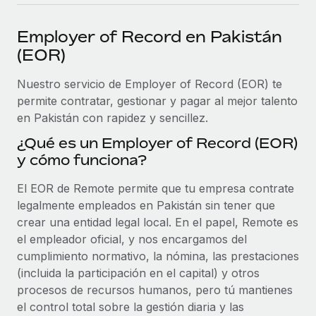
plataforma de forma flexible.
Sala de prensa
Integraciones
Employer of Record en Pakistán
Asociarse
Optimiza los procesos con herramientas empresariales
Información sobre salarios y talento
(EOR)
Descubre oportunidades de colaborar con nosotros.
esenciales.
Centro de información
Nuestro servicio de Employer of Record (EOR) te
Remote Build
Próximamente
permite contratar, gestionar y pagar al mejor talento
Consultoría de integraciones y automatización con IA.
Obtén ayuda
SERVICIOS
en Pakistán con rapidez y sencillez.
Pregunta a un experto
Consulta todos los recursos
¿Qué es un Employer of Record (EOR)
CASOS PRÁCTICOS
Obtén ayuda de gente experta en RR. HH. globales
y cómo funciona?
y cumplimiento normativo.
BLOG
El EOR de Remote permite que tu empresa contrate
Comprobaciones de antecedentes
Nómina global
legalmente empleados en Pakistán sin tener que
Simplifica los procesos de cribado de candidatos.
crear una entidad legal local. En el papel, Remote es
EOR y PEO
el empleador oficial, y nos encargamos del
Cumplimiento normativo
cumplimiento normativo, la nómina, las prestaciones
Contractor Management
Adelántate a los riesgos de cumplimiento
(incluida la participación en el capital) y otros
normativo.
Impuestos
procesos de recursos humanos, pero tú mantienes
el control total sobre la gestión diaria y las
Gestión de dispositivos