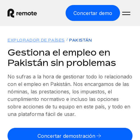
Concertar demo
Inicio
EXPLORADOR DE PAÍSES
PAKISTÁN
Productos
Gestiona el empleo en
Pakistán sin problemas
Soluciones
EMPLEO GLOBAL
Nómina global
No sufras a la hora de gestionar todo lo relacionado
Recursos
COBERTURA MUNDIAL
Gestiona las nóminas de forma sencilla y conforme a la
con el empleo en Pakistán. Nos encargamos de las
Explorador de países
legalidad.
nóminas, las prestaciones, los impuestos, el
Precios
HERRAMIENTAS Y CALCULADORAS
Consulta el soporte del empleo global según el país.
cumplimiento normativo e incluso las opciones
Employer of Record
Calculadora del riesgo de clasificación errónea
sobre acciones de tu equipo en este país, y todo en
Explorador estatal de EE. UU.
Expándete en todo el mundo sin gastar en entidades.
Consulta el riesgo de clasificación errónea por país.
una plataforma fácil de usar.
Simplifica la contratación en todos los estados de EE.
Español
Contractor of Record
Calculadora del coste por empleado
UU.
Contrata a autónomos en cualquier parte del mundo
Calcula lo que cuestan los empleados en total en
Concertar demostración
English
Comparador de Remote
cumpliendo la normativa.
cualquier país.