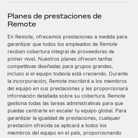
plataforma de forma flexible.
Sala de prensa
Integraciones
Planes de prestaciones de
Asociarse
Optimiza los procesos con herramientas empresariales
Información sobre salarios y talento
Remote
Descubre oportunidades de colaborar con nosotros.
esenciales.
Centro de información
En Remote, ofrecemos prestaciones a medida para
Remote Build
Próximamente
garantizar que todos los empleados de Remote
Consultoría de integraciones y automatización con IA.
Obtén ayuda
SERVICIOS
reciban cobertura integral de proveedores de
Pregunta a un experto
Consulta todos los recursos
primer nivel. Nuestros planes ofrecen tarifas
CASOS PRÁCTICOS
Obtén ayuda de gente experta en RR. HH. globales
competitivas diseñadas para grupos grandes,
y cumplimiento normativo.
incluso si el equipo todavía está creciendo. Durante
BLOG
la incorporación, Remote inscribirá a los miembros
Comprobaciones de antecedentes
del equipo en sus prestaciones y les proporcionará
Nómina global
Simplifica los procesos de cribado de candidatos.
información detallada sobre su cobertura. Remote
EOR y PEO
gestiona todas las tareas administrativas para que
Cumplimiento normativo
puedas centrarte en escalar tu equipo global. Para
Contractor Management
Adelántate a los riesgos de cumplimiento
garantizar la igualdad de prestaciones, cualquier
normativo.
prestación ofrecida se aplicará a todos los
Impuestos
miembros del equipo en el país, proporcionando
Gestión de dispositivos