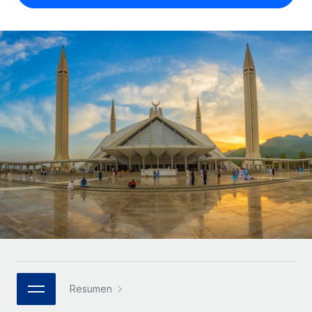
Compáranos con otras empresas.
Iniciar sesión
Contractor Management
Nederlands
Calculadora de pagos a autónomos
Integra y gestiona a autónomos globalmente.
Descubre opciones de divisas y tiempos de pago para
ETAPAS DE CRECIMIENTO
Français
autónomos globales.
PEO
Startups
Externaliza tareas laborales complejas.
Deutsch
Soluciones ágiles de RR. HH. globales y nóminas para
APRENDIZAJE CON REMOTE
empresas en crecimiento.
Español
Guías y recursos
INFRAESTRUCTURA
Mediana empresa
Conexión Remote
Casos prácticos
Amplía tu equipo con soluciones de RR. HH.
Italiano
Integra los RR. HH. en tus flujos de trabajo sin
personalizadas.
Glosario de RR. HH.
complicaciones.
Português (Portugal)
Empresa
Listas de verificación y plantillas
Plataforma
RR. HH. globales para grandes empresas.
日本語
Funciones esenciales de RR. HH. integradas para tu
Biblioteca de descripciones de puestos
equipo.
한국어
ASOCIARSE
Webinarios
Conectar
Nuevo
Socios tecnológicos estratégicos
Resumen
中文（简体）
Conecta cualquier herramienta de IA con Remote
Eventos
Integra la gestión de los RR. HH. globales en tu
mediante nuestro MCP.