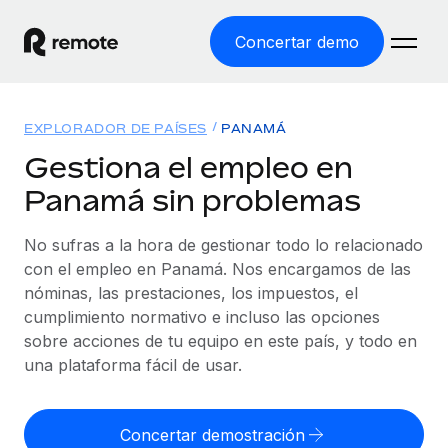
Concertar demo
Inicio
EXPLORADOR DE PAÍSES
PANAMÁ
Productos
Gestiona el empleo en
Panamá sin problemas
Soluciones
EMPLEO GLOBAL
Nómina global
No sufras a la hora de gestionar todo lo relacionado
Recursos
COBERTURA MUNDIAL
Gestiona las nóminas de forma sencilla y conforme a la
con el empleo en Panamá. Nos encargamos de las
Explorador de países
legalidad.
nóminas, las prestaciones, los impuestos, el
Precios
HERRAMIENTAS Y CALCULADORAS
Consulta el soporte del empleo global según el país.
cumplimiento normativo e incluso las opciones
Employer of Record
Calculadora del riesgo de clasificación errónea
sobre acciones de tu equipo en este país, y todo en
Explorador estatal de EE. UU.
Expándete en todo el mundo sin gastar en entidades.
Consulta el riesgo de clasificación errónea por país.
una plataforma fácil de usar.
Simplifica la contratación en todos los estados de EE.
Español
Contractor of Record
Calculadora del coste por empleado
UU.
Contrata a autónomos en cualquier parte del mundo
Calcula lo que cuestan los empleados en total en
Concertar demostración
English
Comparador de Remote
cumpliendo la normativa.
cualquier país.