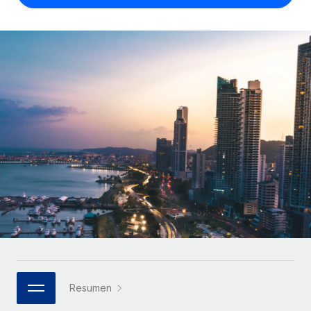
Compáranos con otras empresas.
Iniciar sesión
Contractor Management
Nederlands
Calculadora de pagos a autónomos
Integra y gestiona a autónomos globalmente.
Descubre opciones de divisas y tiempos de pago para
ETAPAS DE CRECIMIENTO
Français
autónomos globales.
PEO
Startups
Externaliza tareas laborales complejas.
Deutsch
Soluciones ágiles de RR. HH. globales y nóminas para
APRENDIZAJE CON REMOTE
empresas en crecimiento.
Español
Guías y recursos
INFRAESTRUCTURA
Mediana empresa
Conexión Remote
Casos prácticos
Amplía tu equipo con soluciones de RR. HH.
Italiano
Integra los RR. HH. en tus flujos de trabajo sin
personalizadas.
Glosario de RR. HH.
complicaciones.
Português (Portugal)
Empresa
Listas de verificación y plantillas
Plataforma
RR. HH. globales para grandes empresas.
日本語
Funciones esenciales de RR. HH. integradas para tu
Biblioteca de descripciones de puestos
equipo.
한국어
ASOCIARSE
Webinarios
Conectar
Nuevo
Socios tecnológicos estratégicos
Resumen
中文（简体）
Conecta cualquier herramienta de IA con Remote
Eventos
Integra la gestión de los RR. HH. globales en tu
mediante nuestro MCP.