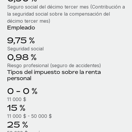
Explora el blog
Proporciona dispositivos tecnológicos y contrólalos
Seguro social del décimo tercer mes (Contribución a
en todo el mundo.
la seguridad social sobre la compensación del
décimo tercer mes)
BLOG
Apertura de entidades
Empleado
Abre entidades conforme a la legalidad enseguida.
Novedades de producto de Remote:
9,75 %
Integraciones con Gusto y Xero y Contractor
Movilidad y reubicación
Management Plus
Seguridad social
Reubica a los empleados con facilidad.
0,98 %
La misión de Remote sigue siendo ayudar a empresas de
todos los tamaños a contratar, gestionar y...
Prestaciones
Riesgo profesional (seguro de accidentes)
Tipos del impuesto sobre la renta
Gestiona las prestaciones de los empleados sin
Más información
personal
complicaciones.
0 - 0 %
Pento se convierte en un empleador equitativo
11 000 $
con Remote
15 %
Gestionar las nóminas internamente es complicado. Tardas
11 000 $ - 50 000 $
semanas en hacerlo manualmente y, al mes...
25 %
Más información