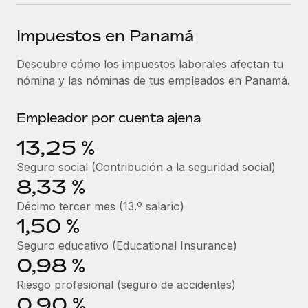
plataforma de forma flexible.
Sala de prensa
Integraciones
Impuestos en Panamá
Asociarse
Optimiza los procesos con herramientas empresariales
Información sobre salarios y talento
Descubre oportunidades de colaborar con nosotros.
esenciales.
Descubre cómo los impuestos laborales afectan tu
Centro de información
nómina y las nóminas de tus empleados en Panamá.
Remote Build
Próximamente
Consultoría de integraciones y automatización con IA.
Obtén ayuda
SERVICIOS
Empleador por cuenta ajena
Pregunta a un experto
Consulta todos los recursos
13,25 %
CASOS PRÁCTICOS
Obtén ayuda de gente experta en RR. HH. globales
y cumplimiento normativo.
Seguro social (Contribución a la seguridad social)
BLOG
8,33 %
Comprobaciones de antecedentes
Nómina global
Décimo tercer mes (13.º salario)
Simplifica los procesos de cribado de candidatos.
1,50 %
EOR y PEO
Cumplimiento normativo
Seguro educativo (Educational Insurance)
Contractor Management
Adelántate a los riesgos de cumplimiento
0,98 %
normativo.
Impuestos
Riesgo profesional (seguro de accidentes)
0,90 %
Gestión de dispositivos