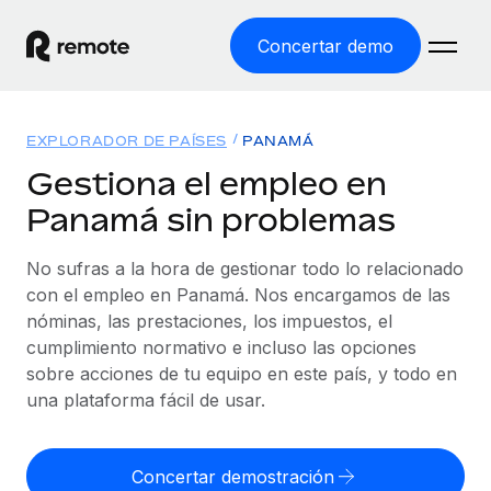
Concertar demo
Inicio
EXPLORADOR DE PAÍSES
PANAMÁ
Productos
Gestiona el empleo en
Panamá sin problemas
Soluciones
EMPLEO GLOBAL
Nómina global
No sufras a la hora de gestionar todo lo relacionado
Recursos
COBERTURA MUNDIAL
Gestiona las nóminas de forma sencilla y conforme a la
con el empleo en Panamá. Nos encargamos de las
Explorador de países
legalidad.
nóminas, las prestaciones, los impuestos, el
Precios
HERRAMIENTAS Y CALCULADORAS
Consulta el soporte del empleo global según el país.
cumplimiento normativo e incluso las opciones
Employer of Record
Calculadora del riesgo de clasificación errónea
sobre acciones de tu equipo en este país, y todo en
Explorador estatal de EE. UU.
Expándete en todo el mundo sin gastar en entidades.
Consulta el riesgo de clasificación errónea por país.
una plataforma fácil de usar.
Simplifica la contratación en todos los estados de EE.
Español
Contractor of Record
Calculadora del coste por empleado
UU.
Contrata a autónomos en cualquier parte del mundo
Calcula lo que cuestan los empleados en total en
Concertar demostración
English
Comparador de Remote
cumpliendo la normativa.
cualquier país.