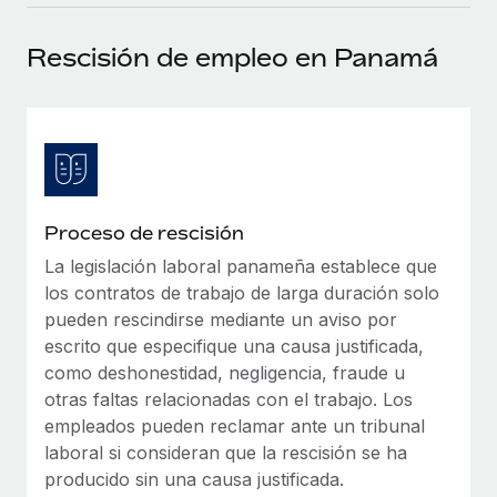
plataforma de forma flexible.
Sala de prensa
Integraciones
Rescisión de empleo en Panamá
Asociarse
Optimiza los procesos con herramientas empresariales
Información sobre salarios y talento
Descubre oportunidades de colaborar con nosotros.
esenciales.
Centro de información
Remote Build
Próximamente
Consultoría de integraciones y automatización con IA.
Obtén ayuda
SERVICIOS
Pregunta a un experto
Consulta todos los recursos
Proceso de rescisión
CASOS PRÁCTICOS
Obtén ayuda de gente experta en RR. HH. globales
y cumplimiento normativo.
La legislación laboral panameña establece que
BLOG
los contratos de trabajo de larga duración solo
Comprobaciones de antecedentes
Nómina global
pueden rescindirse mediante un aviso por
Simplifica los procesos de cribado de candidatos.
escrito que especifique una causa justificada,
EOR y PEO
como deshonestidad, negligencia, fraude u
Cumplimiento normativo
otras faltas relacionadas con el trabajo. Los
Contractor Management
Adelántate a los riesgos de cumplimiento
empleados pueden reclamar ante un tribunal
normativo.
laboral si consideran que la rescisión se ha
Impuestos
producido sin una causa justificada.
Gestión de dispositivos