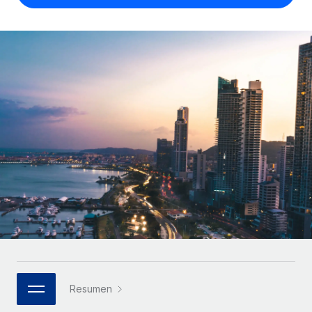
Compáranos con otras empresas.
Iniciar sesión
Contractor Management
Nederlands
Calculadora de pagos a autónomos
Integra y gestiona a autónomos globalmente.
Descubre opciones de divisas y tiempos de pago para
ETAPAS DE CRECIMIENTO
Français
autónomos globales.
PEO
Startups
Externaliza tareas laborales complejas.
Deutsch
Soluciones ágiles de RR. HH. globales y nóminas para
APRENDIZAJE CON REMOTE
empresas en crecimiento.
Español
Guías y recursos
INFRAESTRUCTURA
Mediana empresa
Conexión Remote
Casos prácticos
Amplía tu equipo con soluciones de RR. HH.
Italiano
Integra los RR. HH. en tus flujos de trabajo sin
personalizadas.
Glosario de RR. HH.
complicaciones.
Português (Portugal)
Empresa
Listas de verificación y plantillas
Plataforma
RR. HH. globales para grandes empresas.
日本語
Funciones esenciales de RR. HH. integradas para tu
Biblioteca de descripciones de puestos
equipo.
한국어
ASOCIARSE
Webinarios
Conectar
Nuevo
Socios tecnológicos estratégicos
Resumen
中文（简体）
Conecta cualquier herramienta de IA con Remote
Eventos
Integra la gestión de los RR. HH. globales en tu
mediante nuestro MCP.