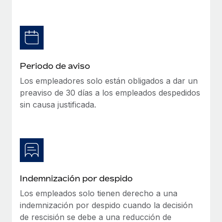
Explora el blog
Proporciona dispositivos tecnológicos y contrólalos
en todo el mundo.
BLOG
Apertura de entidades
Abre entidades conforme a la legalidad enseguida.
Novedades de producto de Remote:
Periodo de aviso
Integraciones con Gusto y Xero y Contractor
Movilidad y reubicación
Management Plus
Los empleadores solo están obligados a dar un
Reubica a los empleados con facilidad.
preaviso de 30 días a los empleados despedidos
La misión de Remote sigue siendo ayudar a empresas de
sin causa justificada.
todos los tamaños a contratar, gestionar y...
Prestaciones
Gestiona las prestaciones de los empleados sin
Más información
complicaciones.
Pento se convierte en un empleador equitativo
con Remote
Indemnización por despido
Gestionar las nóminas internamente es complicado. Tardas
Los empleados solo tienen derecho a una
semanas en hacerlo manualmente y, al mes...
indemnización por despido cuando la decisión
Más información
de rescisión se debe a una reducción de