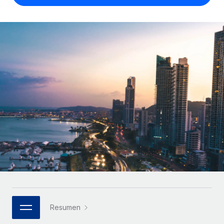
Compáranos con otras empresas.
Iniciar sesión
Contractor Management
Nederlands
Calculadora de pagos a autónomos
Integra y gestiona a autónomos globalmente.
Descubre opciones de divisas y tiempos de pago para
ETAPAS DE CRECIMIENTO
Français
autónomos globales.
PEO
Startups
Externaliza tareas laborales complejas.
Deutsch
Soluciones ágiles de RR. HH. globales y nóminas para
APRENDIZAJE CON REMOTE
empresas en crecimiento.
Español
Guías y recursos
INFRAESTRUCTURA
Mediana empresa
Conexión Remote
Casos prácticos
Amplía tu equipo con soluciones de RR. HH.
Italiano
Integra los RR. HH. en tus flujos de trabajo sin
personalizadas.
Glosario de RR. HH.
complicaciones.
Português (Portugal)
Empresa
Listas de verificación y plantillas
Plataforma
RR. HH. globales para grandes empresas.
日本語
Funciones esenciales de RR. HH. integradas para tu
Biblioteca de descripciones de puestos
equipo.
한국어
ASOCIARSE
Webinarios
Conectar
Nuevo
Socios tecnológicos estratégicos
Resumen
中文（简体）
Conecta cualquier herramienta de IA con Remote
Eventos
Integra la gestión de los RR. HH. globales en tu
mediante nuestro MCP.