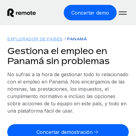
Concertar demo
Inicio
EXPLORADOR DE PAÍSES
PANAMÁ
Productos
Gestiona el empleo en
Panamá sin problemas
Soluciones
EMPLEO GLOBAL
Nómina global
No sufras a la hora de gestionar todo lo relacionado
Recursos
COBERTURA MUNDIAL
Gestiona las nóminas de forma sencilla y conforme a la
con el empleo en Panamá. Nos encargamos de las
Explorador de países
legalidad.
nóminas, las prestaciones, los impuestos, el
Precios
HERRAMIENTAS Y CALCULADORAS
Consulta el soporte del empleo global según el país.
cumplimiento normativo e incluso las opciones
Employer of Record
Calculadora del riesgo de clasificación errónea
sobre acciones de tu equipo en este país, y todo en
Explorador estatal de EE. UU.
Expándete en todo el mundo sin gastar en entidades.
Consulta el riesgo de clasificación errónea por país.
una plataforma fácil de usar.
Simplifica la contratación en todos los estados de EE.
Español
Contractor of Record
Calculadora del coste por empleado
UU.
Contrata a autónomos en cualquier parte del mundo
Calcula lo que cuestan los empleados en total en
Concertar demostración
English
Comparador de Remote
cumpliendo la normativa.
cualquier país.