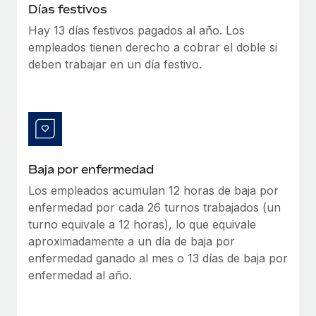
Explora el blog
Días festivos
Proporciona dispositivos tecnológicos y contrólalos
en todo el mundo.
Hay 13 días festivos pagados al año. Los
empleados tienen derecho a cobrar el doble si
BLOG
Apertura de entidades
deben trabajar en un día festivo.
Abre entidades conforme a la legalidad enseguida.
Novedades de producto de Remote:
Integraciones con Gusto y Xero y Contractor
Movilidad y reubicación
Management Plus
Reubica a los empleados con facilidad.
La misión de Remote sigue siendo ayudar a empresas de
todos los tamaños a contratar, gestionar y...
Prestaciones
Baja por enfermedad
Gestiona las prestaciones de los empleados sin
Más información
Los empleados acumulan 12 horas de baja por
complicaciones.
enfermedad por cada 26 turnos trabajados (un
turno equivale a 12 horas), lo que equivale
Pento se convierte en un empleador equitativo
con Remote
aproximadamente a un día de baja por
enfermedad ganado al mes o 13 días de baja por
Gestionar las nóminas internamente es complicado. Tardas
enfermedad al año.
semanas en hacerlo manualmente y, al mes...
Más información