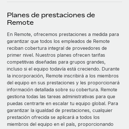
plataforma de forma flexible.
Sala de prensa
Integraciones
Planes de prestaciones de
Asociarse
Optimiza los procesos con herramientas empresariales
Información sobre salarios y talento
Remote
Descubre oportunidades de colaborar con nosotros.
esenciales.
Centro de información
En Remote, ofrecemos prestaciones a medida para
Remote Build
Próximamente
garantizar que todos los empleados de Remote
Consultoría de integraciones y automatización con IA.
Obtén ayuda
SERVICIOS
reciban cobertura integral de proveedores de
Pregunta a un experto
Consulta todos los recursos
primer nivel. Nuestros planes ofrecen tarifas
CASOS PRÁCTICOS
Obtén ayuda de gente experta en RR. HH. globales
competitivas diseñadas para grupos grandes,
y cumplimiento normativo.
incluso si el equipo todavía está creciendo. Durante
BLOG
la incorporación, Remote inscribirá a los miembros
Comprobaciones de antecedentes
del equipo en sus prestaciones y les proporcionará
Nómina global
Simplifica los procesos de cribado de candidatos.
información detallada sobre su cobertura. Remote
EOR y PEO
gestiona todas las tareas administrativas para que
Cumplimiento normativo
puedas centrarte en escalar tu equipo global. Para
Contractor Management
Adelántate a los riesgos de cumplimiento
garantizar la igualdad de prestaciones, cualquier
normativo.
prestación ofrecida se aplicará a todos los
Impuestos
miembros del equipo en el país, proporcionando
Gestión de dispositivos