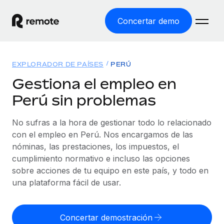
Concertar demo
Inicio
EXPLORADOR DE PAÍSES
PERÚ
Productos
Gestiona el empleo en
Perú sin problemas
Soluciones
EMPLEO GLOBAL
Nómina global
No sufras a la hora de gestionar todo lo relacionado
Recursos
COBERTURA MUNDIAL
Gestiona las nóminas de forma sencilla y conforme a la
con el empleo en Perú. Nos encargamos de las
Explorador de países
legalidad.
nóminas, las prestaciones, los impuestos, el
Precios
HERRAMIENTAS Y CALCULADORAS
Consulta el soporte del empleo global según el país.
cumplimiento normativo e incluso las opciones
Employer of Record
Calculadora del riesgo de clasificación errónea
sobre acciones de tu equipo en este país, y todo en
Explorador estatal de EE. UU.
Expándete en todo el mundo sin gastar en entidades.
Consulta el riesgo de clasificación errónea por país.
una plataforma fácil de usar.
Simplifica la contratación en todos los estados de EE.
Español
Contractor of Record
Calculadora del coste por empleado
UU.
Contrata a autónomos en cualquier parte del mundo
Calcula lo que cuestan los empleados en total en
Concertar demostración
English
Comparador de Remote
cumpliendo la normativa.
cualquier país.