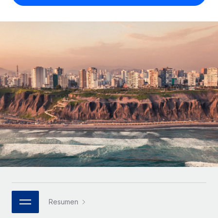
Compáranos con otras empresas.
Iniciar sesión
Contractor Management
Nederlands
Calculadora de pagos a autónomos
Integra y gestiona a autónomos globalmente.
Descubre opciones de divisas y tiempos de pago para
ETAPAS DE CRECIMIENTO
Français
autónomos globales.
PEO
Startups
Externaliza tareas laborales complejas.
Deutsch
Soluciones ágiles de RR. HH. globales y nóminas para
APRENDIZAJE CON REMOTE
empresas en crecimiento.
Español
Guías y recursos
INFRAESTRUCTURA
Mediana empresa
Conexión Remote
Casos prácticos
Amplía tu equipo con soluciones de RR. HH.
Italiano
Integra los RR. HH. en tus flujos de trabajo sin
personalizadas.
Glosario de RR. HH.
complicaciones.
Português (Portugal)
Empresa
Listas de verificación y plantillas
Plataforma
RR. HH. globales para grandes empresas.
日本語
Funciones esenciales de RR. HH. integradas para tu
Biblioteca de descripciones de puestos
equipo.
한국어
ASOCIARSE
Webinarios
Conectar
Nuevo
Socios tecnológicos estratégicos
Resumen
中文（简体）
Conecta cualquier herramienta de IA con Remote
Eventos
Integra la gestión de los RR. HH. globales en tu
mediante nuestro MCP.