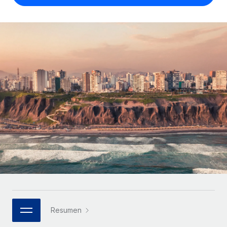
Compáranos con otras empresas.
Iniciar sesión
Contractor Management
Nederlands
Calculadora de pagos a autónomos
Integra y gestiona a autónomos globalmente.
Descubre opciones de divisas y tiempos de pago para
ETAPAS DE CRECIMIENTO
Français
autónomos globales.
PEO
Startups
Externaliza tareas laborales complejas.
Deutsch
Soluciones ágiles de RR. HH. globales y nóminas para
APRENDIZAJE CON REMOTE
empresas en crecimiento.
Español
Guías y recursos
INFRAESTRUCTURA
Mediana empresa
Conexión Remote
Casos prácticos
Amplía tu equipo con soluciones de RR. HH.
Italiano
Integra los RR. HH. en tus flujos de trabajo sin
personalizadas.
Glosario de RR. HH.
complicaciones.
Português (Portugal)
Empresa
Listas de verificación y plantillas
Plataforma
RR. HH. globales para grandes empresas.
日本語
Funciones esenciales de RR. HH. integradas para tu
Biblioteca de descripciones de puestos
equipo.
한국어
ASOCIARSE
Webinarios
Conectar
Nuevo
Socios tecnológicos estratégicos
Resumen
中文（简体）
Conecta cualquier herramienta de IA con Remote
Eventos
Integra la gestión de los RR. HH. globales en tu
mediante nuestro MCP.