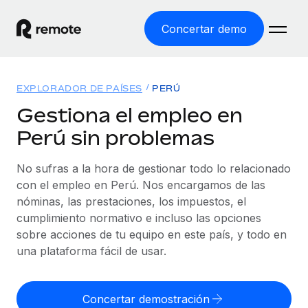
Concertar demo
Inicio
EXPLORADOR DE PAÍSES
PERÚ
Productos
Gestiona el empleo en
Perú sin problemas
Soluciones
EMPLEO GLOBAL
Nómina global
No sufras a la hora de gestionar todo lo relacionado
Recursos
COBERTURA MUNDIAL
Gestiona las nóminas de forma sencilla y conforme a la
con el empleo en Perú. Nos encargamos de las
Explorador de países
legalidad.
nóminas, las prestaciones, los impuestos, el
Precios
HERRAMIENTAS Y CALCULADORAS
Consulta el soporte del empleo global según el país.
cumplimiento normativo e incluso las opciones
Employer of Record
Calculadora del riesgo de clasificación errónea
sobre acciones de tu equipo en este país, y todo en
Explorador estatal de EE. UU.
Expándete en todo el mundo sin gastar en entidades.
Consulta el riesgo de clasificación errónea por país.
una plataforma fácil de usar.
Simplifica la contratación en todos los estados de EE.
Español
Contractor of Record
Calculadora del coste por empleado
UU.
Contrata a autónomos en cualquier parte del mundo
Calcula lo que cuestan los empleados en total en
Concertar demostración
English
Comparador de Remote
cumpliendo la normativa.
cualquier país.