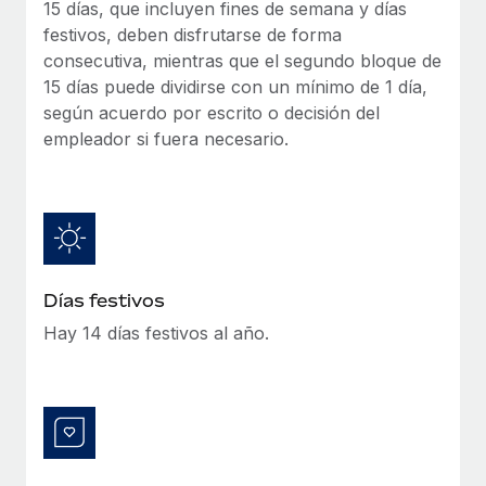
Explora el blog
15 días, que incluyen fines de semana y días
Proporciona dispositivos tecnológicos y contrólalos
festivos, deben disfrutarse de forma
en todo el mundo.
consecutiva, mientras que el segundo bloque de
BLOG
15 días puede dividirse con un mínimo de 1 día,
Apertura de entidades
según acuerdo por escrito o decisión del
Abre entidades conforme a la legalidad enseguida.
Novedades de producto de Remote:
empleador si fuera necesario.
Integraciones con Gusto y Xero y Contractor
Movilidad y reubicación
Management Plus
Reubica a los empleados con facilidad.
La misión de Remote sigue siendo ayudar a empresas de
todos los tamaños a contratar, gestionar y...
Prestaciones
Gestiona las prestaciones de los empleados sin
Más información
complicaciones.
Días festivos
Hay 14 días festivos al año.
Pento se convierte en un empleador equitativo
con Remote
Gestionar las nóminas internamente es complicado. Tardas
semanas en hacerlo manualmente y, al mes...
Más información