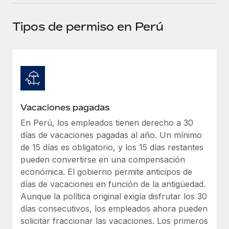
plataforma de forma flexible.
Sala de prensa
Integraciones
Tipos de permiso en Perú
Asociarse
Optimiza los procesos con herramientas empresariales
Información sobre salarios y talento
Descubre oportunidades de colaborar con nosotros.
esenciales.
Centro de información
Remote Build
Próximamente
Consultoría de integraciones y automatización con IA.
Obtén ayuda
SERVICIOS
Pregunta a un experto
Consulta todos los recursos
Vacaciones pagadas
CASOS PRÁCTICOS
Obtén ayuda de gente experta en RR. HH. globales
y cumplimiento normativo.
En Perú, los empleados tienen derecho a 30
BLOG
días de vacaciones pagadas al año. Un mínimo
Comprobaciones de antecedentes
Nómina global
de 15 días es obligatorio, y los 15 días restantes
Simplifica los procesos de cribado de candidatos.
pueden convertirse en una compensación
EOR y PEO
económica. El gobierno permite anticipos de
Cumplimiento normativo
días de vacaciones en función de la antigüedad.
Contractor Management
Adelántate a los riesgos de cumplimiento
Aunque la política original exigía disfrutar los 30
normativo.
días consecutivos, los empleados ahora pueden
Impuestos
solicitar fraccionar las vacaciones. Los primeros
Gestión de dispositivos