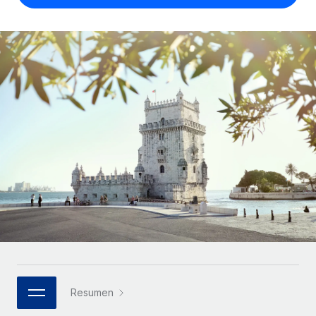
Compáranos con otras empresas.
Iniciar sesión
Contractor Management
Nederlands
Calculadora de pagos a autónomos
Integra y gestiona a autónomos globalmente.
Descubre opciones de divisas y tiempos de pago para
ETAPAS DE CRECIMIENTO
Français
autónomos globales.
PEO
Startups
Externaliza tareas laborales complejas.
Deutsch
Soluciones ágiles de RR. HH. globales y nóminas para
APRENDIZAJE CON REMOTE
empresas en crecimiento.
Español
Guías y recursos
INFRAESTRUCTURA
Mediana empresa
Conexión Remote
Casos prácticos
Amplía tu equipo con soluciones de RR. HH.
Italiano
Integra los RR. HH. en tus flujos de trabajo sin
personalizadas.
Glosario de RR. HH.
complicaciones.
Português (Portugal)
Empresa
Listas de verificación y plantillas
Plataforma
RR. HH. globales para grandes empresas.
日本語
Funciones esenciales de RR. HH. integradas para tu
Biblioteca de descripciones de puestos
equipo.
한국어
ASOCIARSE
Webinarios
Conectar
Nuevo
Socios tecnológicos estratégicos
Resumen
中文（简体）
Conecta cualquier herramienta de IA con Remote
Eventos
Integra la gestión de los RR. HH. globales en tu
mediante nuestro MCP.