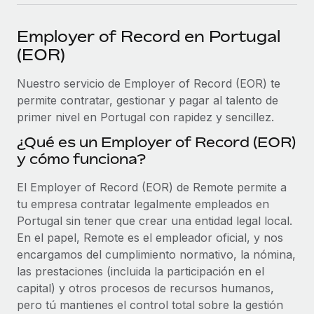
plataforma de forma flexible.
Sala de prensa
Integraciones
Employer of Record en Portugal
Asociarse
Optimiza los procesos con herramientas empresariales
Información sobre salarios y talento
(EOR)
Descubre oportunidades de colaborar con nosotros.
esenciales.
Centro de información
Nuestro servicio de Employer of Record (EOR) te
Remote Build
Próximamente
permite contratar, gestionar y pagar al talento de
Consultoría de integraciones y automatización con IA.
Obtén ayuda
SERVICIOS
primer nivel en Portugal con rapidez y sencillez.
Pregunta a un experto
Consulta todos los recursos
¿Qué es un Employer of Record (EOR)
CASOS PRÁCTICOS
Obtén ayuda de gente experta en RR. HH. globales
y cómo funciona?
y cumplimiento normativo.
BLOG
El Employer of Record (EOR) de Remote permite a
Comprobaciones de antecedentes
Nómina global
tu empresa contratar legalmente empleados en
Simplifica los procesos de cribado de candidatos.
Portugal sin tener que crear una entidad legal local.
EOR y PEO
En el papel, Remote es el empleador oficial, y nos
Cumplimiento normativo
encargamos del cumplimiento normativo, la nómina,
Contractor Management
Adelántate a los riesgos de cumplimiento
las prestaciones (incluida la participación en el
normativo.
Impuestos
capital) y otros procesos de recursos humanos,
pero tú mantienes el control total sobre la gestión
Gestión de dispositivos