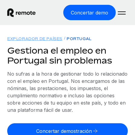
Concertar demo
Inicio
EXPLORADOR DE PAÍSES
PORTUGAL
Productos
Gestiona el empleo en
Portugal sin problemas
Soluciones
EMPLEO GLOBAL
Nómina global
No sufras a la hora de gestionar todo lo relacionado
Recursos
COBERTURA MUNDIAL
Gestiona las nóminas de forma sencilla y conforme a la
con el empleo en Portugal. Nos encargamos de las
Explorador de países
legalidad.
nóminas, las prestaciones, los impuestos, el
Precios
HERRAMIENTAS Y CALCULADORAS
Consulta el soporte del empleo global según el país.
cumplimiento normativo e incluso las opciones
Employer of Record
Calculadora del riesgo de clasificación errónea
sobre acciones de tu equipo en este país, y todo en
Explorador estatal de EE. UU.
Expándete en todo el mundo sin gastar en entidades.
Consulta el riesgo de clasificación errónea por país.
una plataforma fácil de usar.
Simplifica la contratación en todos los estados de EE.
Español
Contractor of Record
Calculadora del coste por empleado
UU.
Contrata a autónomos en cualquier parte del mundo
Calcula lo que cuestan los empleados en total en
Concertar demostración
English
Comparador de Remote
cumpliendo la normativa.
cualquier país.