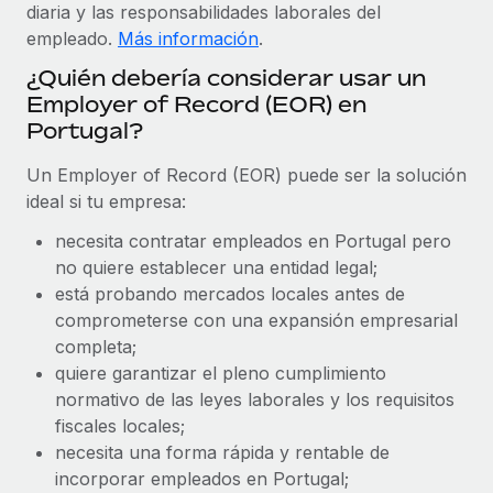
Explora el blog
diaria y las responsabilidades laborales del
Proporciona dispositivos tecnológicos y contrólalos
empleado.
Más información
.
en todo el mundo.
¿Quién debería considerar usar un
BLOG
Apertura de entidades
Employer of Record (EOR) en
Abre entidades conforme a la legalidad enseguida.
Portugal?
Novedades de producto de Remote:
Integraciones con Gusto y Xero y Contractor
Movilidad y reubicación
Management Plus
Un Employer of Record (EOR) puede ser la solución
Reubica a los empleados con facilidad.
ideal si tu empresa:
La misión de Remote sigue siendo ayudar a empresas de
todos los tamaños a contratar, gestionar y...
necesita contratar empleados en Portugal pero
Prestaciones
no quiere establecer una entidad legal;
Gestiona las prestaciones de los empleados sin
Más información
está probando mercados locales antes de
complicaciones.
comprometerse con una expansión empresarial
completa;
Pento se convierte en un empleador equitativo
quiere garantizar el pleno cumplimiento
con Remote
normativo de las leyes laborales y los requisitos
Gestionar las nóminas internamente es complicado. Tardas
fiscales locales;
semanas en hacerlo manualmente y, al mes...
necesita una forma rápida y rentable de
incorporar empleados en Portugal;
Más información