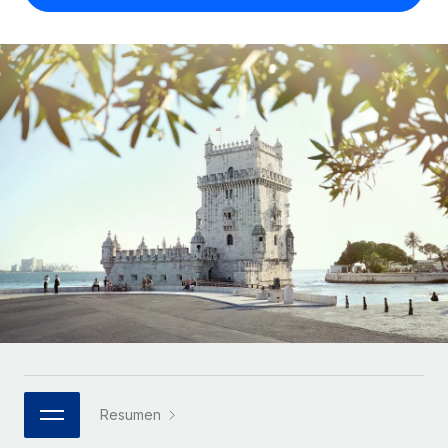
Compáranos con otras empresas.
Iniciar sesión
Contractor Management
Nederlands
Calculadora de pagos a autónomos
Integra y gestiona a autónomos globalmente.
Descubre opciones de divisas y tiempos de pago para
ETAPAS DE CRECIMIENTO
Français
autónomos globales.
PEO
Startups
Externaliza tareas laborales complejas.
Deutsch
Soluciones ágiles de RR. HH. globales y nóminas para
APRENDIZAJE CON REMOTE
empresas en crecimiento.
Español
Guías y recursos
INFRAESTRUCTURA
Mediana empresa
Conexión Remote
Casos prácticos
Amplía tu equipo con soluciones de RR. HH.
Italiano
Integra los RR. HH. en tus flujos de trabajo sin
personalizadas.
Glosario de RR. HH.
complicaciones.
Português (Portugal)
Empresa
Listas de verificación y plantillas
Plataforma
RR. HH. globales para grandes empresas.
日本語
Funciones esenciales de RR. HH. integradas para tu
Biblioteca de descripciones de puestos
equipo.
한국어
ASOCIARSE
Webinarios
Conectar
Nuevo
Socios tecnológicos estratégicos
Resumen
中文（简体）
Conecta cualquier herramienta de IA con Remote
Eventos
Integra la gestión de los RR. HH. globales en tu
mediante nuestro MCP.