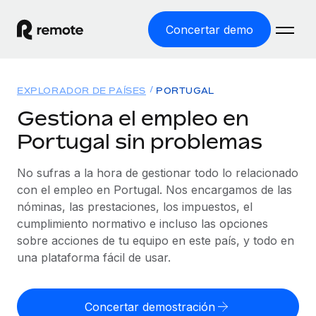
Concertar demo
Inicio
EXPLORADOR DE PAÍSES
PORTUGAL
Productos
Gestiona el empleo en
Portugal sin problemas
Soluciones
EMPLEO GLOBAL
Nómina global
No sufras a la hora de gestionar todo lo relacionado
Recursos
COBERTURA MUNDIAL
Gestiona las nóminas de forma sencilla y conforme a la
con el empleo en Portugal. Nos encargamos de las
Explorador de países
legalidad.
nóminas, las prestaciones, los impuestos, el
Precios
HERRAMIENTAS Y CALCULADORAS
Consulta el soporte del empleo global según el país.
cumplimiento normativo e incluso las opciones
Employer of Record
Calculadora del riesgo de clasificación errónea
sobre acciones de tu equipo en este país, y todo en
Explorador estatal de EE. UU.
Expándete en todo el mundo sin gastar en entidades.
Consulta el riesgo de clasificación errónea por país.
una plataforma fácil de usar.
Simplifica la contratación en todos los estados de EE.
Español
Contractor of Record
Calculadora del coste por empleado
UU.
Contrata a autónomos en cualquier parte del mundo
Calcula lo que cuestan los empleados en total en
Concertar demostración
English
Comparador de Remote
cumpliendo la normativa.
cualquier país.