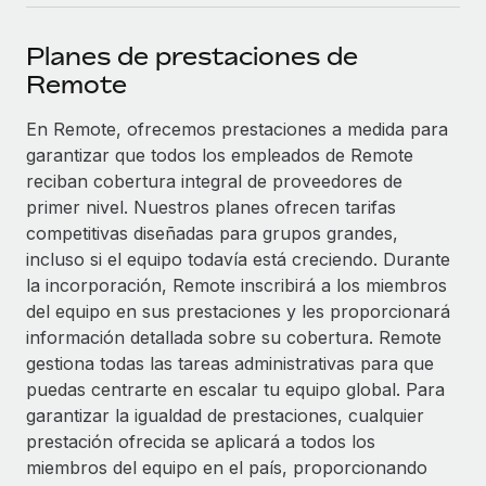
plataforma de forma flexible.
Sala de prensa
Integraciones
Planes de prestaciones de
Asociarse
Optimiza los procesos con herramientas empresariales
Información sobre salarios y talento
Remote
Descubre oportunidades de colaborar con nosotros.
esenciales.
Centro de información
En Remote, ofrecemos prestaciones a medida para
Remote Build
Próximamente
garantizar que todos los empleados de Remote
Consultoría de integraciones y automatización con IA.
Obtén ayuda
SERVICIOS
reciban cobertura integral de proveedores de
Pregunta a un experto
Consulta todos los recursos
primer nivel. Nuestros planes ofrecen tarifas
CASOS PRÁCTICOS
Obtén ayuda de gente experta en RR. HH. globales
competitivas diseñadas para grupos grandes,
y cumplimiento normativo.
incluso si el equipo todavía está creciendo. Durante
BLOG
Colaboración estratégica de Reverse Tech con
la incorporación, Remote inscribirá a los miembros
Remote para gestionar a autónomos y las
Comprobaciones de antecedentes
del equipo en sus prestaciones y les proporcionará
Nómina global
nóminas
Simplifica los procesos de cribado de candidatos.
información detallada sobre su cobertura. Remote
EOR y PEO
Reverse Tech en resumen La startup de salud y bienestar
gestiona todas las tareas administrativas para que
Cumplimiento normativo
Reverse Tech se asoció con Remote para...
puedas centrarte en escalar tu equipo global. Para
Contractor Management
Adelántate a los riesgos de cumplimiento
garantizar la igualdad de prestaciones, cualquier
Más información
normativo.
prestación ofrecida se aplicará a todos los
Impuestos
miembros del equipo en el país, proporcionando
Gestión de dispositivos