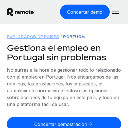
Concertar demo
Inicio
EXPLORADOR DE PAÍSES
PORTUGAL
Productos
Gestiona el empleo en
Portugal sin problemas
Soluciones
EMPLEO GLOBAL
Nómina global
No sufras a la hora de gestionar todo lo relacionado
Recursos
COBERTURA MUNDIAL
Gestiona las nóminas de forma sencilla y conforme a la
con el empleo en Portugal. Nos encargamos de las
Explorador de países
legalidad.
nóminas, las prestaciones, los impuestos, el
Precios
HERRAMIENTAS Y CALCULADORAS
Consulta el soporte del empleo global según el país.
cumplimiento normativo e incluso las opciones
Employer of Record
Calculadora del riesgo de clasificación errónea
sobre acciones de tu equipo en este país, y todo en
Explorador estatal de EE. UU.
Expándete en todo el mundo sin gastar en entidades.
Consulta el riesgo de clasificación errónea por país.
una plataforma fácil de usar.
Simplifica la contratación en todos los estados de EE.
Español
Contractor of Record
Calculadora del coste por empleado
UU.
Contrata a autónomos en cualquier parte del mundo
Calcula lo que cuestan los empleados en total en
Concertar demostración
English
Comparador de Remote
cumpliendo la normativa.
cualquier país.