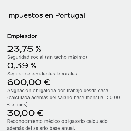
plataforma de forma flexible.
Sala de prensa
Integraciones
Impuestos en Portugal
Asociarse
Optimiza los procesos con herramientas empresariales
Información sobre salarios y talento
Descubre oportunidades de colaborar con nosotros.
esenciales.
Centro de información
Remote Build
Próximamente
Empleador
Consultoría de integraciones y automatización con IA.
Obtén ayuda
SERVICIOS
23,75 %
Pregunta a un experto
Consulta todos los recursos
Seguridad social (sin techo máximo)
CASOS PRÁCTICOS
Obtén ayuda de gente experta en RR. HH. globales
0,39 %
y cumplimiento normativo.
Seguro de accidentes laborales
BLOG
600,00 €
Comprobaciones de antecedentes
Nómina global
Simplifica los procesos de cribado de candidatos.
Asignación obligatoria por trabajo desde casa
EOR y PEO
(calculada además del salario base mensual: 50,00
Cumplimiento normativo
€ al mes)
Contractor Management
Adelántate a los riesgos de cumplimiento
30,00 €
normativo.
Impuestos
Reconocimiento médico obligatorio calculado
además del salario base anual.
Gestión de dispositivos