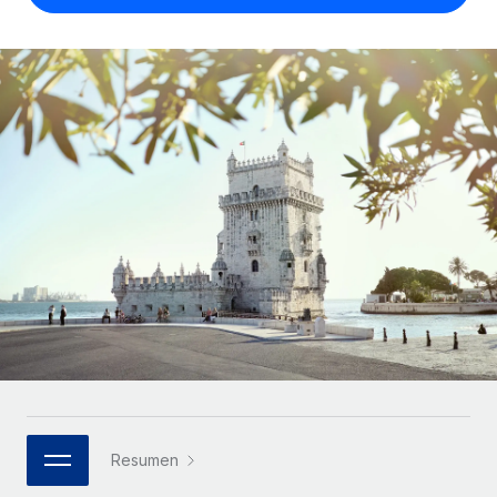
Compáranos con otras empresas.
Iniciar sesión
Contractor Management
Nederlands
Calculadora de pagos a autónomos
Integra y gestiona a autónomos globalmente.
Descubre opciones de divisas y tiempos de pago para
ETAPAS DE CRECIMIENTO
Français
autónomos globales.
PEO
Startups
Externaliza tareas laborales complejas.
Deutsch
Soluciones ágiles de RR. HH. globales y nóminas para
APRENDIZAJE CON REMOTE
empresas en crecimiento.
Español
Guías y recursos
INFRAESTRUCTURA
Mediana empresa
Conexión Remote
Casos prácticos
Amplía tu equipo con soluciones de RR. HH.
Italiano
Integra los RR. HH. en tus flujos de trabajo sin
personalizadas.
Glosario de RR. HH.
complicaciones.
Português (Portugal)
Empresa
Listas de verificación y plantillas
Plataforma
RR. HH. globales para grandes empresas.
日本語
Funciones esenciales de RR. HH. integradas para tu
Biblioteca de descripciones de puestos
equipo.
한국어
ASOCIARSE
Webinarios
Conectar
Nuevo
Socios tecnológicos estratégicos
Resumen
中文（简体）
Conecta cualquier herramienta de IA con Remote
Eventos
Integra la gestión de los RR. HH. globales en tu
mediante nuestro MCP.