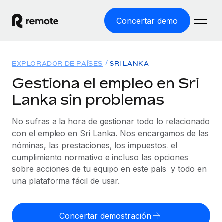
Concertar demo
Inicio
EXPLORADOR DE PAÍSES
SRI LANKA
Productos
Gestiona el empleo en Sri
Lanka sin problemas
Soluciones
EMPLEO GLOBAL
Nómina global
No sufras a la hora de gestionar todo lo relacionado
Recursos
COBERTURA MUNDIAL
Gestiona las nóminas de forma sencilla y conforme a la
con el empleo en Sri Lanka. Nos encargamos de las
Explorador de países
legalidad.
nóminas, las prestaciones, los impuestos, el
Precios
HERRAMIENTAS Y CALCULADORAS
Consulta el soporte del empleo global según el país.
cumplimiento normativo e incluso las opciones
Employer of Record
Calculadora del riesgo de clasificación errónea
sobre acciones de tu equipo en este país, y todo en
Explorador estatal de EE. UU.
Expándete en todo el mundo sin gastar en entidades.
Consulta el riesgo de clasificación errónea por país.
una plataforma fácil de usar.
Simplifica la contratación en todos los estados de EE.
Español
Contractor of Record
Calculadora del coste por empleado
UU.
Contrata a autónomos en cualquier parte del mundo
Calcula lo que cuestan los empleados en total en
Concertar demostración
English
Comparador de Remote
cumpliendo la normativa.
cualquier país.