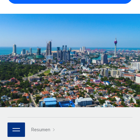
Compáranos con otras empresas.
Iniciar sesión
Contractor Management
Nederlands
Calculadora de pagos a autónomos
Integra y gestiona a autónomos globalmente.
Descubre opciones de divisas y tiempos de pago para
ETAPAS DE CRECIMIENTO
Français
autónomos globales.
PEO
Startups
Externaliza tareas laborales complejas.
Deutsch
Soluciones ágiles de RR. HH. globales y nóminas para
APRENDIZAJE CON REMOTE
empresas en crecimiento.
Español
Guías y recursos
INFRAESTRUCTURA
Mediana empresa
Conexión Remote
Casos prácticos
Amplía tu equipo con soluciones de RR. HH.
Italiano
Integra los RR. HH. en tus flujos de trabajo sin
personalizadas.
Glosario de RR. HH.
complicaciones.
Português (Portugal)
Empresa
Listas de verificación y plantillas
Plataforma
RR. HH. globales para grandes empresas.
日本語
Funciones esenciales de RR. HH. integradas para tu
Biblioteca de descripciones de puestos
equipo.
한국어
ASOCIARSE
Webinarios
Conectar
Nuevo
Socios tecnológicos estratégicos
Resumen
中文（简体）
Conecta cualquier herramienta de IA con Remote
Eventos
Integra la gestión de los RR. HH. globales en tu
mediante nuestro MCP.