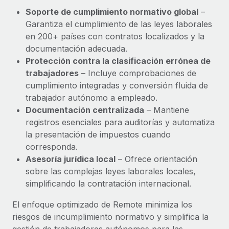
Explora el blog
Proporciona dispositivos tecnológicos y contrólalos
Soporte de cumplimiento normativo global
–
en todo el mundo.
Garantiza el cumplimiento de las leyes laborales
en 200+ países con contratos localizados y la
BLOG
Apertura de entidades
documentación adecuada.
Abre entidades conforme a la legalidad enseguida.
Novedades de producto de Remote:
Protección contra la clasificación errónea de
Integraciones con Gusto y Xero y Contractor
trabajadores
– Incluye comprobaciones de
Movilidad y reubicación
Management Plus
cumplimiento integradas y conversión fluida de
Reubica a los empleados con facilidad.
La misión de Remote sigue siendo ayudar a empresas de
trabajador autónomo a empleado.
todos los tamaños a contratar, gestionar y...
Documentación centralizada
– Mantiene
Prestaciones
registros esenciales para auditorías y automatiza
Gestiona las prestaciones de los empleados sin
Más información
la presentación de impuestos cuando
complicaciones.
corresponda.
Asesoría jurídica local
– Ofrece orientación
Pento se convierte en un empleador equitativo
sobre las complejas leyes laborales locales,
con Remote
simplificando la contratación internacional.
Gestionar las nóminas internamente es complicado. Tardas
semanas en hacerlo manualmente y, al mes...
El enfoque optimizado de Remote minimiza los
riesgos de incumplimiento normativo y simplifica la
Más información
gestión de trabajadores autónomos para las