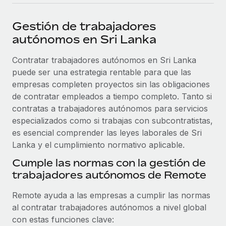
plataforma de forma flexible.
Sala de prensa
Integraciones
Gestión de trabajadores
Asociarse
Optimiza los procesos con herramientas empresariales
Información sobre salarios y talento
autónomos en Sri Lanka
Descubre oportunidades de colaborar con nosotros.
esenciales.
Centro de información
Contratar trabajadores autónomos en Sri Lanka
Remote Build
Próximamente
puede ser una estrategia rentable para que las
Consultoría de integraciones y automatización con IA.
Obtén ayuda
SERVICIOS
empresas completen proyectos sin las obligaciones
Pregunta a un experto
Consulta todos los recursos
de contratar empleados a tiempo completo. Tanto si
CASOS PRÁCTICOS
Obtén ayuda de gente experta en RR. HH. globales
contratas a trabajadores autónomos para servicios
y cumplimiento normativo.
especializados como si trabajas con subcontratistas,
BLOG
es esencial comprender las leyes laborales de Sri
Comprobaciones de antecedentes
Lanka y el cumplimiento normativo aplicable.
Nómina global
Simplifica los procesos de cribado de candidatos.
Cumple las normas con la gestión de
EOR y PEO
trabajadores autónomos de Remote
Cumplimiento normativo
Contractor Management
Adelántate a los riesgos de cumplimiento
Remote ayuda a las empresas a cumplir las normas
normativo.
Impuestos
al contratar trabajadores autónomos a nivel global
con estas funciones clave:
Gestión de dispositivos