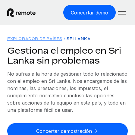
Concertar demo
Inicio
EXPLORADOR DE PAÍSES
SRI LANKA
Productos
Gestiona el empleo en Sri
Lanka sin problemas
Soluciones
EMPLEO GLOBAL
Nómina global
No sufras a la hora de gestionar todo lo relacionado
Recursos
COBERTURA MUNDIAL
Gestiona las nóminas de forma sencilla y conforme a la
con el empleo en Sri Lanka. Nos encargamos de las
Explorador de países
legalidad.
nóminas, las prestaciones, los impuestos, el
Precios
HERRAMIENTAS Y CALCULADORAS
Consulta el soporte del empleo global según el país.
cumplimiento normativo e incluso las opciones
Employer of Record
Calculadora del riesgo de clasificación errónea
sobre acciones de tu equipo en este país, y todo en
Explorador estatal de EE. UU.
Expándete en todo el mundo sin gastar en entidades.
Consulta el riesgo de clasificación errónea por país.
una plataforma fácil de usar.
Simplifica la contratación en todos los estados de EE.
Español
Contractor of Record
Calculadora del coste por empleado
UU.
Contrata a autónomos en cualquier parte del mundo
Calcula lo que cuestan los empleados en total en
Concertar demostración
English
Comparador de Remote
cumpliendo la normativa.
cualquier país.