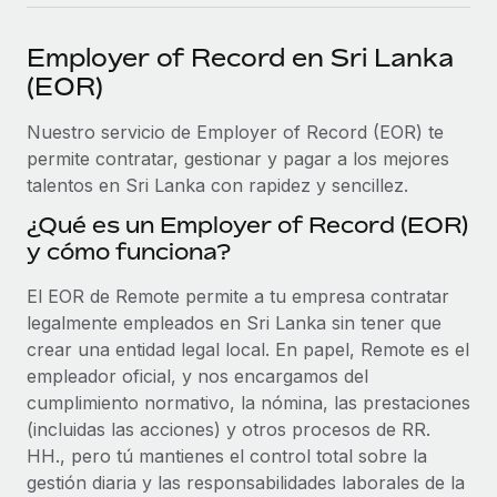
plataforma de forma flexible.
Sala de prensa
Integraciones
Employer of Record en Sri Lanka
Asociarse
Optimiza los procesos con herramientas empresariales
Información sobre salarios y talento
(EOR)
Descubre oportunidades de colaborar con nosotros.
esenciales.
Centro de información
Nuestro servicio de Employer of Record (EOR) te
Remote Build
Próximamente
permite contratar, gestionar y pagar a los mejores
Consultoría de integraciones y automatización con IA.
Obtén ayuda
SERVICIOS
talentos en Sri Lanka con rapidez y sencillez.
Pregunta a un experto
Consulta todos los recursos
¿Qué es un Employer of Record (EOR)
CASOS PRÁCTICOS
Obtén ayuda de gente experta en RR. HH. globales
y cómo funciona?
y cumplimiento normativo.
BLOG
El EOR de Remote permite a tu empresa contratar
Comprobaciones de antecedentes
Nómina global
legalmente empleados en Sri Lanka sin tener que
Simplifica los procesos de cribado de candidatos.
crear una entidad legal local. En papel, Remote es el
EOR y PEO
empleador oficial, y nos encargamos del
Cumplimiento normativo
cumplimiento normativo, la nómina, las prestaciones
Contractor Management
Adelántate a los riesgos de cumplimiento
(incluidas las acciones) y otros procesos de RR.
normativo.
Impuestos
HH., pero tú mantienes el control total sobre la
gestión diaria y las responsabilidades laborales de la
Gestión de dispositivos