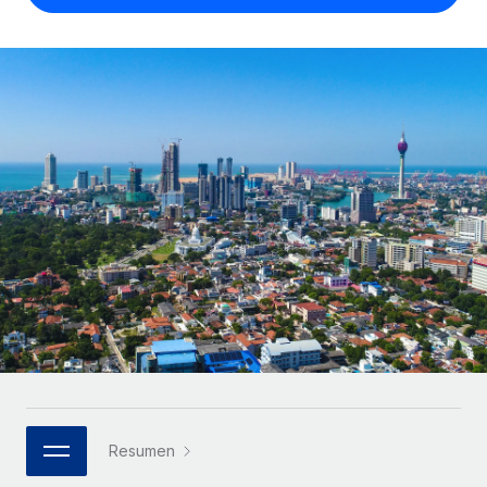
Compáranos con otras empresas.
Iniciar sesión
Contractor Management
Nederlands
Calculadora de pagos a autónomos
Integra y gestiona a autónomos globalmente.
Descubre opciones de divisas y tiempos de pago para
ETAPAS DE CRECIMIENTO
Français
autónomos globales.
PEO
Startups
Externaliza tareas laborales complejas.
Deutsch
Soluciones ágiles de RR. HH. globales y nóminas para
APRENDIZAJE CON REMOTE
empresas en crecimiento.
Español
Guías y recursos
INFRAESTRUCTURA
Mediana empresa
Conexión Remote
Casos prácticos
Amplía tu equipo con soluciones de RR. HH.
Italiano
Integra los RR. HH. en tus flujos de trabajo sin
personalizadas.
Glosario de RR. HH.
complicaciones.
Português (Portugal)
Empresa
Listas de verificación y plantillas
Plataforma
RR. HH. globales para grandes empresas.
日本語
Funciones esenciales de RR. HH. integradas para tu
Biblioteca de descripciones de puestos
equipo.
한국어
ASOCIARSE
Webinarios
Conectar
Nuevo
Socios tecnológicos estratégicos
Resumen
中文（简体）
Conecta cualquier herramienta de IA con Remote
Eventos
Integra la gestión de los RR. HH. globales en tu
mediante nuestro MCP.