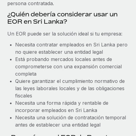
Explora el blog
persona contratada.
Proporciona dispositivos tecnológicos y contrólalos
en todo el mundo.
¿Quién debería considerar usar un
EOR en Sri Lanka?
BLOG
Apertura de entidades
Abre entidades conforme a la legalidad enseguida.
Un EOR puede ser la solución ideal si tu empresa:
Novedades de producto de Remote:
Integraciones con Gusto y Xero y Contractor
Necesita contratar empleados en Sri Lanka pero
Movilidad y reubicación
Management Plus
no quiere establecer una entidad legal
Reubica a los empleados con facilidad.
La misión de Remote sigue siendo ayudar a empresas de
Está probando mercados locales antes de
todos los tamaños a contratar, gestionar y...
comprometerse con una expansión comercial
Prestaciones
completa
Gestiona las prestaciones de los empleados sin
Más información
Quiere garantizar el cumplimiento normativo de
complicaciones.
las leyes laborales locales y de las obligaciones
fiscales
Pento se convierte en un empleador equitativo
Necesita una forma rápida y rentable de
con Remote
incorporar empleados en Sri Lanka
Gestionar las nóminas internamente es complicado. Tardas
Necesita una solución de contratación temporal
semanas en hacerlo manualmente y, al mes...
antes de establecer una entidad legal
Más información