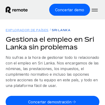
Concertar demo
Inicio
EXPLORADOR DE PAÍSES
SRI LANKA
Productos
Gestiona el empleo en Sri
Lanka sin problemas
Soluciones
EMPLEO GLOBAL
Nómina global
No sufras a la hora de gestionar todo lo relacionado
Recursos
COBERTURA MUNDIAL
Gestiona las nóminas de forma sencilla y conforme a la
con el empleo en Sri Lanka. Nos encargamos de las
Explorador de países
legalidad.
nóminas, las prestaciones, los impuestos, el
Precios
HERRAMIENTAS Y CALCULADORAS
Consulta el soporte del empleo global según el país.
cumplimiento normativo e incluso las opciones
Employer of Record
Calculadora del riesgo de clasificación errónea
sobre acciones de tu equipo en este país, y todo en
Explorador estatal de EE. UU.
Expándete en todo el mundo sin gastar en entidades.
Consulta el riesgo de clasificación errónea por país.
una plataforma fácil de usar.
Simplifica la contratación en todos los estados de EE.
Español
Contractor of Record
Calculadora del coste por empleado
UU.
Contrata a autónomos en cualquier parte del mundo
Calcula lo que cuestan los empleados en total en
Concertar demostración
English
Comparador de Remote
cumpliendo la normativa.
cualquier país.