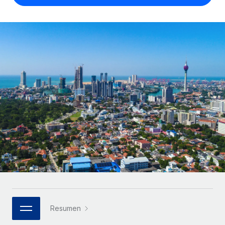
Compáranos con otras empresas.
Iniciar sesión
Contractor Management
Nederlands
Calculadora de pagos a autónomos
Integra y gestiona a autónomos globalmente.
Descubre opciones de divisas y tiempos de pago para
ETAPAS DE CRECIMIENTO
Français
autónomos globales.
PEO
Startups
Externaliza tareas laborales complejas.
Deutsch
Soluciones ágiles de RR. HH. globales y nóminas para
APRENDIZAJE CON REMOTE
empresas en crecimiento.
Español
Guías y recursos
INFRAESTRUCTURA
Mediana empresa
Conexión Remote
Casos prácticos
Amplía tu equipo con soluciones de RR. HH.
Italiano
Integra los RR. HH. en tus flujos de trabajo sin
personalizadas.
Glosario de RR. HH.
complicaciones.
Português (Portugal)
Empresa
Listas de verificación y plantillas
Plataforma
RR. HH. globales para grandes empresas.
日本語
Funciones esenciales de RR. HH. integradas para tu
Biblioteca de descripciones de puestos
equipo.
한국어
ASOCIARSE
Webinarios
Conectar
Nuevo
Socios tecnológicos estratégicos
Resumen
中文（简体）
Conecta cualquier herramienta de IA con Remote
Eventos
Integra la gestión de los RR. HH. globales en tu
mediante nuestro MCP.