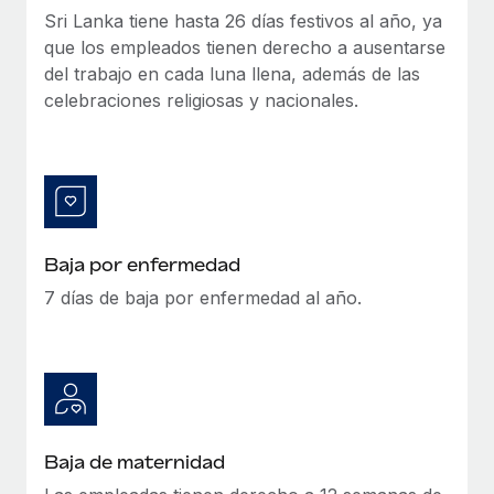
Explora el blog
Proporciona dispositivos tecnológicos y contrólalos
Sri Lanka tiene hasta 26 días festivos al año, ya
en todo el mundo.
que los empleados tienen derecho a ausentarse
del trabajo en cada luna llena, además de las
BLOG
Apertura de entidades
celebraciones religiosas y nacionales.
Abre entidades conforme a la legalidad enseguida.
Novedades de producto de Remote:
Integraciones con Gusto y Xero y Contractor
Movilidad y reubicación
Management Plus
Reubica a los empleados con facilidad.
La misión de Remote sigue siendo ayudar a empresas de
todos los tamaños a contratar, gestionar y...
Prestaciones
Baja por enfermedad
Gestiona las prestaciones de los empleados sin
Más información
7 días de baja por enfermedad al año.
complicaciones.
Pento se convierte en un empleador equitativo
con Remote
Gestionar las nóminas internamente es complicado. Tardas
semanas en hacerlo manualmente y, al mes...
Baja de maternidad
Más información