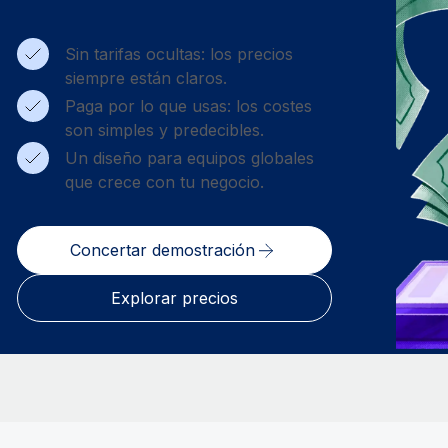
Sin tarifas ocultas: los precios
siempre están claros.
Paga por lo que usas: los costes
son simples y predecibles.
Un diseño para equipos globales
que crece con tu negocio.
Concertar demostración
Explorar precios