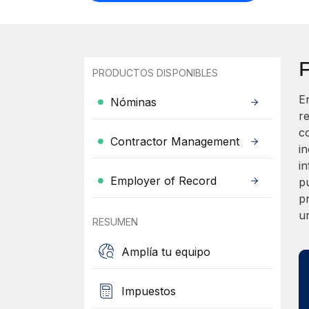
PRODUCTOS DISPONIBLES
E
Nóminas
r
c
Contractor Management
i
i
Employer of Record
p
p
u
RESUMEN
Amplía tu equipo
Impuestos