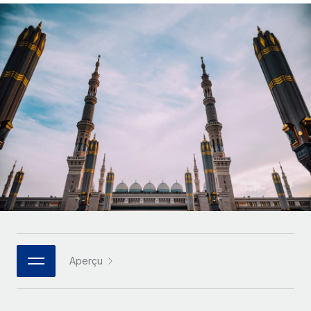
Comparer Remote
pays
Connexion
Gestion des freelances
Nederlands
Examinez notre service par rapport aux autres
Intégrez et gérez vos freelances partout dans le monde
Calculateur de paiement des freelances
Français
Découvrez les devises disponibles et les vitesses de
PEO
CROISSANCE
paiement pour vos freelances internationaux
Sous-traitez les opérations complexes liées à l’emploi
Deutsch
Start-ups
Des solutions agiles et internationales pour les RH et la
APPRENDRE AVEC REMOTE
Español
paie des entreprises en pleine croissance
INFRASTRUCTURE
Recherche et guides
Intégration Remote
Entreprises intermédiaires
Italiano
Intégrez vos RH aux flux de travail en toute simplicité
Études de cas
Développez vos équipes avec des solutions RH sur
mesure
Português (Portugal)
Plateforme
Glossaire RH
Des fonctions RH clés intégrées pour votre équipe
Entreprise
日本語
Checklists et modèles
Les RH à l’international pour les grandes entreprises
Connecter
Nouveau
Descriptions de postes
한국어
Connectez n'importe quel outil d’IA à Remote grâce à
Aperçu
notre MCP
TRAVAILLONS ENSEMBLE
Webinaires
中文（简体）
Partenaires stratégiques de la tech
Intégrations