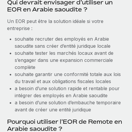
Qui devrait envisager d’utiliser un
Explorer le blog
EOR en Arabie saoudite ?
Création d’entité
Établissez des entités rapidement et en toute
Un EOR peut être la solution idéale si votre
conformité
BLOG
entreprise :
Mobilité et déménagement international
souhaite recruter des employés en Arabie
Mises à jour des produits de Remote :
Organisez facilement le déménagement de vos
saoudite sans créer d’entité juridique locale
Intégrations Gusto et Xero et Gestion des
employés
freelances Plus
souhaite tester les marchés locaux avant de
s’engager dans une expansion commerciale
Remote a toujours pour mission d'aider les entreprises de
Avantages sociaux
complète
toute taille à embaucher, gérer et payer...
Gérez facilement les avantages sociaux
souhaite garantir une conformité totale aux lois
En savoir plus
du travail et aux obligations fiscales locales
a besoin d’une solution rapide et rentable pour
intégrer des employés en Arabie saoudite
Comment Phiture gère ses 55 employés
a besoin d’une solution d’embauche temporaire
répartis dans 19 pays grâce à Remote
avant de créer une entité juridique
Phiture, un leader notable du conseil en matière de
Pourquoi utiliser l’EOR de Remote en
croissance mobile internationale, encourage les...
Arabie saoudite ?