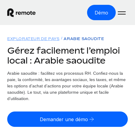
Démo
Accueil
EXPLORATEUR DE PAYS
ARABIE SAOUDITE
Les produits
Gérez facilement l’emploi
local : Arabie saoudite
Solutions
EMPLOI À L’INTERNATIONAL
Paie multipays
Arabie saoudite : facilitez vos processus RH.
Confiez-nous la
Ressources
COUVERTURE MONDIALE
Gérez la paie facilement et en toute conformité
paie, la conformité, les avantages sociaux, les taxes, et même
Explorateur de pays
les options d’achat d’actions pour votre équipe locale (Arabie
Tarification
OUTILS & CALCULATEURS
Employer of record
saoudite). Le tout, via une plateforme unique et facile
Toutes les informations sur l’emploi à l’international,
Développez-vous à l’international sans frais liés aux
d’utilisation.
Outil de calcul du risque de requalification de
pays par pays
entités
contrat
Explorateur des États-Unis (par État)
Évaluez le risque de requalification de contrat par pays
English (United States)
Pilotage 360 des freelances
Demander une démo
Simplifiez l’embauche à travers les différents États des
Sollicitez vos freelances en toute conformité partout
Calculateur du coût des employés
États-Unis
English
dans le monde
Calculez le coût total des employés dans n’importe quel