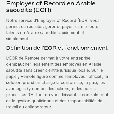
Événements
Employer of Record en Arabie
Intégrez les RH à l’international de manière flexible
Rationalisez vos processus avec des outils essentiels
saoudite (EOR)
Salle de presse
Devenir partenaire
Notre service d’Employer of Record (EOR) vous
Explorez avec nous vos opportunités de partenariat
SERVICES
Données sur les salaires et les talents
permet de recruter, gérer et payer les meilleurs
Demandez aux experts
Remote Build
Bientôt disponible
talents en Arabie saoudite rapidement et
Centre de ressources
Recevez des conseils d’experts sur les RH à
Conseil en intégrations et automatisations assistées par
simplement.
l’international et la conformité
l’IA
Obtenir de l’aide
Définition de l’EOR et fonctionnement
Contrôles d’antécédents
Voir toutes les ressources
L’EOR de Remote permet à votre entreprise
Simplifiez vos processus de présélection des
ÉTUDES DE CAS
d’embaucher légalement des employés en Arabie
candidats
saoudite sans créer d’entité juridique locale. Sur le
BLOG
papier, Remote figure comme l’employeur officiel ; la
Remote Watchtower
Paie multipays
solution prend en charge la conformité, la paie, les
Gardez un temps d’avance sur les risques en
avantages (y compris les actions) et les autres
matière de conformité
EOR et PEO
processus RH, tout en vous laissant le contrôle total
Gestion des appareils
Gestion des freelances
de la gestion quotidienne et des responsabilités de
Achetez et suivez vos équipements informatiques
travail du collaborateur.
Taxes
dans le monde entier