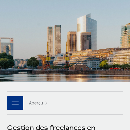
Comparer Remote
pays
Connexion
Gestion des freelances
Nederlands
Examinez notre service par rapport aux autres
Intégrez et gérez vos freelances partout dans le monde
Calculateur de paiement des freelances
Français
Découvrez les devises disponibles et les vitesses de
PEO
CROISSANCE
paiement pour vos freelances internationaux
Sous-traitez les opérations complexes liées à l’emploi
Deutsch
Start-ups
Des solutions agiles et internationales pour les RH et la
APPRENDRE AVEC REMOTE
Español
paie des entreprises en pleine croissance
INFRASTRUCTURE
Recherche et guides
Intégration Remote
Entreprises intermédiaires
Italiano
Intégrez vos RH aux flux de travail en toute simplicité
Études de cas
Développez vos équipes avec des solutions RH sur
mesure
Português (Portugal)
Plateforme
Glossaire RH
Des fonctions RH clés intégrées pour votre équipe
Entreprise
日本語
Checklists et modèles
Les RH à l’international pour les grandes entreprises
Connecter
Nouveau
Aperçu
Descriptions de postes
한국어
Connectez n'importe quel outil d’IA à Remote grâce à
notre MCP
TRAVAILLONS ENSEMBLE
Webinaires
中文（简体）
Gestion des freelances en
Partenaires stratégiques de la tech
Intégrations