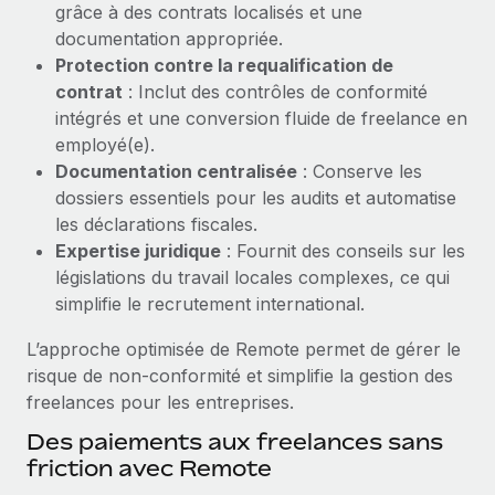
grâce à des contrats localisés et une
Explorer le blog
documentation appropriée.
Création d’entité
Protection contre la requalification de
Établissez des entités rapidement et en toute
contrat
: Inclut des contrôles de conformité
conformité
BLOG
intégrés et une conversion fluide de freelance en
Mobilité et déménagement international
employé(e).
Mises à jour des produits de Remote :
Organisez facilement le déménagement de vos
Documentation centralisée
: Conserve les
Intégrations Gusto et Xero et Gestion des
employés
freelances Plus
dossiers essentiels pour les audits et automatise
les déclarations fiscales.
Remote a toujours pour mission d'aider les entreprises de
Avantages sociaux
Expertise juridique
: Fournit des conseils sur les
toute taille à embaucher, gérer et payer...
Gérez facilement les avantages sociaux
législations du travail locales complexes, ce qui
En savoir plus
simplifie le recrutement international.
L’approche optimisée de Remote permet de gérer le
risque de non‑conformité et simplifie la gestion des
Comment Phiture gère ses 55 employés
freelances pour les entreprises.
répartis dans 19 pays grâce à Remote
Des paiements aux freelances sans
Phiture, un leader notable du conseil en matière de
friction avec Remote
croissance mobile internationale, encourage les...