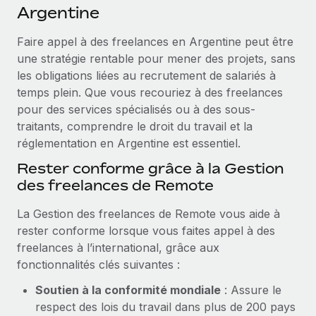
Événements
Argentine
Intégrez les RH à l’international de manière flexible
Rationalisez vos processus avec des outils essentiels
Salle de presse
Devenir partenaire
Faire appel à des freelances en Argentine peut être
Explorez avec nous vos opportunités de partenariat
une stratégie rentable pour mener des projets, sans
SERVICES
Données sur les salaires et les talents
les obligations liées au recrutement de salariés à
Demandez aux experts
Remote Build
Bientôt disponible
temps plein. Que vous recouriez à des freelances
Centre de ressources
Recevez des conseils d’experts sur les RH à
Conseil en intégrations et automatisations assistées par
pour des services spécialisés ou à des sous-
l’international et la conformité
l’IA
Obtenir de l’aide
traitants, comprendre le droit du travail et la
réglementation en Argentine est essentiel.
Contrôles d’antécédents
Voir toutes les ressources
Simplifiez vos processus de présélection des
Rester conforme grâce à la Gestion
ÉTUDES DE CAS
candidats
des freelances de Remote
BLOG
Remote Watchtower
La Gestion des freelances de Remote vous aide à
Paie multipays
Gardez un temps d’avance sur les risques en
rester conforme lorsque vous faites appel à des
matière de conformité
freelances à l’international, grâce aux
EOR et PEO
fonctionnalités clés suivantes :
Gestion des appareils
Gestion des freelances
Soutien à la conformité mondiale
: Assure le
Achetez et suivez vos équipements informatiques
Taxes
respect des lois du travail dans plus de 200 pays
dans le monde entier