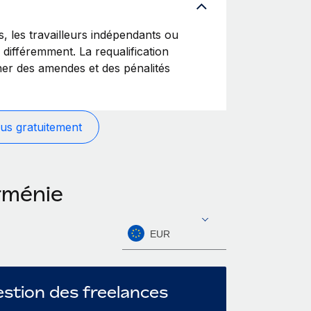
les travailleurs indépendants ou
s différemment. La requalification
ner des amendes et des pénalités
us gratuitement
rménie
EUR
stion des freelances