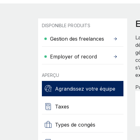
DISPONIBLE PRODUITS
La
Gestion des freelances
d
g
Employer of record
co
s’
ex
APERÇU
P
Agrandissez votre équipe
Taxes
Types de congés