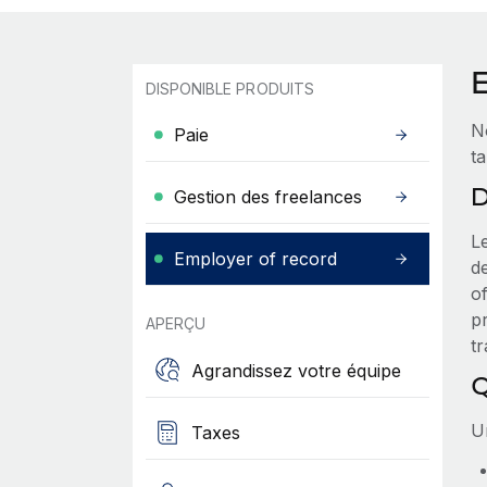
DISPONIBLE PRODUITS
N
Paie
t
D
Gestion des freelances
L
Employer of record
de
of
pr
APERÇU
tr
Agrandissez votre équipe
Q
Un
Taxes