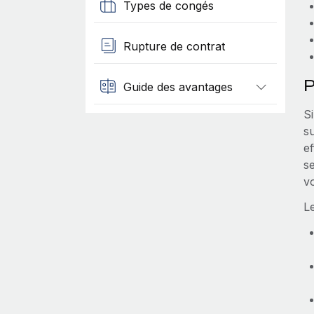
Types de congés
Rupture de contrat
P
Guide des avantages
Si
s
ef
s
v
L