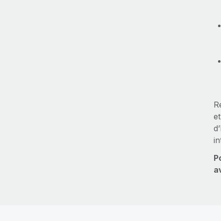
Re
e
d
in
P
a