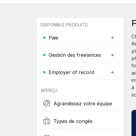
DISPONIBLE PRODUITS
C
Paie
R
p
Gestion des freelances
p
f
Employer of record
a
i
à
APERÇU
s
Agrandissez votre équipe
Types de congés