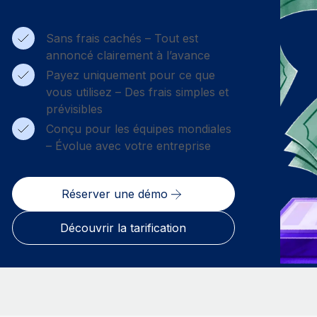
Sans frais cachés – Tout est
annoncé clairement à l’avance
Payez uniquement pour ce que
vous utilisez – Des frais simples et
prévisibles
Conçu pour les équipes mondiales
– Évolue avec votre entreprise
Réserver une démo
Découvrir la tarification