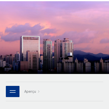
Comparer Remote
pays
Connexion
Gestion des freelances
Nederlands
Examinez notre service par rapport aux autres
Intégrez et gérez vos freelances partout dans le monde
Calculateur de paiement des freelances
Français
Découvrez les devises disponibles et les vitesses de
PEO
CROISSANCE
paiement pour vos freelances internationaux
Sous-traitez les opérations complexes liées à l’emploi
Deutsch
Start-ups
Des solutions agiles et internationales pour les RH et la
APPRENDRE AVEC REMOTE
Español
paie des entreprises en pleine croissance
INFRASTRUCTURE
Recherche et guides
Intégration Remote
Entreprises intermédiaires
Italiano
Intégrez vos RH aux flux de travail en toute simplicité
Études de cas
Développez vos équipes avec des solutions RH sur
mesure
Português (Portugal)
Plateforme
Glossaire RH
Des fonctions RH clés intégrées pour votre équipe
Entreprise
日本語
Checklists et modèles
Les RH à l’international pour les grandes entreprises
Connecter
Nouveau
Descriptions de postes
한국어
Connectez n'importe quel outil d’IA à Remote grâce à
Aperçu
notre MCP
TRAVAILLONS ENSEMBLE
Webinaires
中文（简体）
Partenaires stratégiques de la tech
Intégrations