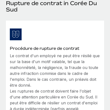
Événements
Rupture de contrat in Corée Du
Intégrez les RH à l’international de manière flexible
Rationalisez vos processus avec des outils essentiels
Sud
Salle de presse
Devenir partenaire
Explorez avec nous vos opportunités de partenariat
SERVICES
Données sur les salaires et les talents
Demandez aux experts
Remote Build
Bientôt disponible
Centre de ressources
Recevez des conseils d’experts sur les RH à
Conseil en intégrations et automatisations assistées par
l’international et la conformité
l’IA
Obtenir de l’aide
Procédure de rupture de contrat
Contrôles d’antécédents
Voir toutes les ressources
Le contrat d'un employé ne peut être résilié que
Simplifiez vos processus de présélection des
ÉTUDES DE CAS
sur la base d'un motif valable, tel que la
candidats
malhonnêteté, la négligence, la fraude ou toute
BLOG
autre infraction commise dans le cadre de
Remote Watchtower
Paie multipays
l'emploi. Dans le cas contraire, un préavis doit
Gardez un temps d’avance sur les risques en
être donné.
matière de conformité
EOR et PEO
Les ruptures de contrat doivent faire l'objet
Gestion des appareils
Gestion des freelances
d'une attention particulière en Corée du Sud. Il
Achetez et suivez vos équipements informatiques
peut être difficile de résilier un contrat d'emploi
Taxes
dans le monde entier
à durée indéterminée (parfois appelé