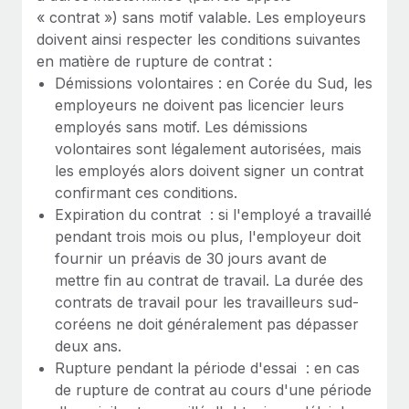
« contrat ») sans motif valable. Les employeurs
Explorer le blog
Création d’entité
doivent ainsi respecter les conditions suivantes
Établissez des entités rapidement et en toute
en matière de rupture de contrat :
conformité
Démissions volontaires : en Corée du Sud, les
BLOG
employeurs ne doivent pas licencier leurs
Mobilité et déménagement international
employés sans motif. Les démissions
Mises à jour des produits de Remote :
Organisez facilement le déménagement de vos
Intégrations Gusto et Xero et Gestion des
volontaires sont légalement autorisées, mais
employés
freelances Plus
les employés alors doivent signer un contrat
confirmant ces conditions.
Remote a toujours pour mission d'aider les entreprises de
Avantages sociaux
Expiration du contrat : si l'employé a travaillé
toute taille à embaucher, gérer et payer...
Gérez facilement les avantages sociaux
pendant trois mois ou plus, l'employeur doit
En savoir plus
fournir un préavis de 30 jours avant de
mettre fin au contrat de travail. La durée des
contrats de travail pour les travailleurs sud-
Comment Phiture gère ses 55 employés
coréens ne doit généralement pas dépasser
répartis dans 19 pays grâce à Remote
deux ans.
Phiture, un leader notable du conseil en matière de
Rupture pendant la période d'essai : en cas
croissance mobile internationale, encourage les...
de rupture de contrat au cours d'une période