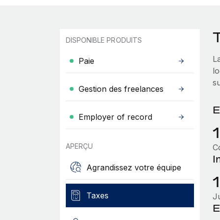
T
DISPONIBLE PRODUITS
La
Paie
lo
su
Gestion des freelances
E
Employer of record
APERÇU
C
I
Agrandissez votre équipe
Taxes
J
E