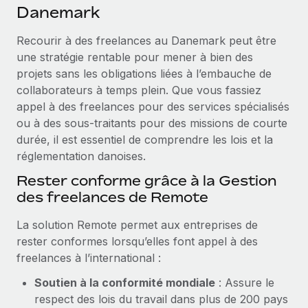
Événements
Danemark
Intégrez les RH à l’international de manière flexible
Rationalisez vos processus avec des outils essentiels
Salle de presse
Devenir partenaire
Recourir à des freelances au Danemark peut être
Explorez avec nous vos opportunités de partenariat
une stratégie rentable pour mener à bien des
SERVICES
Données sur les salaires et les talents
projets sans les obligations liées à l’embauche de
Demandez aux experts
Remote Build
Bientôt disponible
collaborateurs à temps plein. Que vous fassiez
Centre de ressources
Recevez des conseils d’experts sur les RH à
Conseil en intégrations et automatisations assistées par
appel à des freelances pour des services spécialisés
l’international et la conformité
l’IA
Obtenir de l’aide
ou à des sous‑traitants pour des missions de courte
durée, il est essentiel de comprendre les lois et la
Contrôles d’antécédents
Voir toutes les ressources
réglementation danoises.
Simplifiez vos processus de présélection des
ÉTUDES DE CAS
candidats
Rester conforme grâce à la Gestion
BLOG
des freelances de Remote
Remote Watchtower
Paie multipays
Gardez un temps d’avance sur les risques en
La solution Remote permet aux entreprises de
matière de conformité
rester conformes lorsqu’elles font appel à des
EOR et PEO
freelances à l’international :
Gestion des appareils
Gestion des freelances
Soutien à la conformité mondiale
: Assure le
Achetez et suivez vos équipements informatiques
Taxes
respect des lois du travail dans plus de 200 pays
dans le monde entier