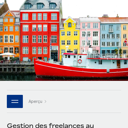
Comparer Remote
pays
Connexion
Gestion des freelances
Nederlands
Examinez notre service par rapport aux autres
Intégrez et gérez vos freelances partout dans le monde
Calculateur de paiement des freelances
Français
Découvrez les devises disponibles et les vitesses de
PEO
CROISSANCE
paiement pour vos freelances internationaux
Sous-traitez les opérations complexes liées à l’emploi
Deutsch
Start-ups
Des solutions agiles et internationales pour les RH et la
APPRENDRE AVEC REMOTE
Español
paie des entreprises en pleine croissance
INFRASTRUCTURE
Recherche et guides
Intégration Remote
Entreprises intermédiaires
Italiano
Intégrez vos RH aux flux de travail en toute simplicité
Études de cas
Développez vos équipes avec des solutions RH sur
mesure
Português (Portugal)
Plateforme
Glossaire RH
Des fonctions RH clés intégrées pour votre équipe
Entreprise
日本語
Checklists et modèles
Les RH à l’international pour les grandes entreprises
Connecter
Nouveau
Aperçu
Descriptions de postes
한국어
Connectez n'importe quel outil d’IA à Remote grâce à
notre MCP
TRAVAILLONS ENSEMBLE
Webinaires
中文（简体）
Gestion des freelances au
Partenaires stratégiques de la tech
Intégrations