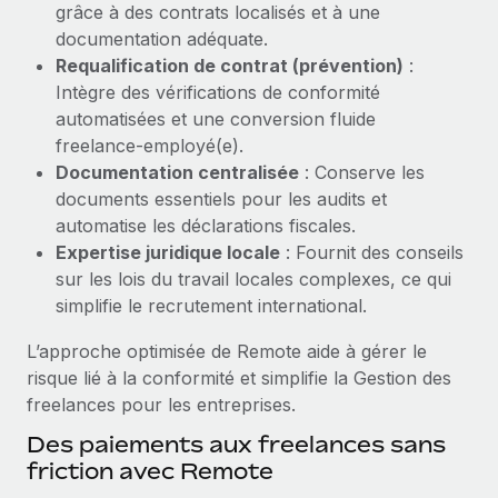
grâce à des contrats localisés et à une
Explorer le blog
documentation adéquate.
Création d’entité
Requalification de contrat (prévention)
:
Établissez des entités rapidement et en toute
Intègre des vérifications de conformité
conformité
BLOG
automatisées et une conversion fluide
Mobilité et déménagement international
freelance‑employé(e).
Mises à jour des produits de Remote :
Organisez facilement le déménagement de vos
Documentation centralisée
: Conserve les
Intégrations Gusto et Xero et Gestion des
employés
freelances Plus
documents essentiels pour les audits et
automatise les déclarations fiscales.
Remote a toujours pour mission d'aider les entreprises de
Avantages sociaux
Expertise juridique locale
: Fournit des conseils
toute taille à embaucher, gérer et payer...
Gérez facilement les avantages sociaux
sur les lois du travail locales complexes, ce qui
En savoir plus
simplifie le recrutement international.
L’approche optimisée de Remote aide à gérer le
risque lié à la conformité et simplifie la Gestion des
Comment Phiture gère ses 55 employés
freelances pour les entreprises.
répartis dans 19 pays grâce à Remote
Des paiements aux freelances sans
Phiture, un leader notable du conseil en matière de
friction avec Remote
croissance mobile internationale, encourage les...