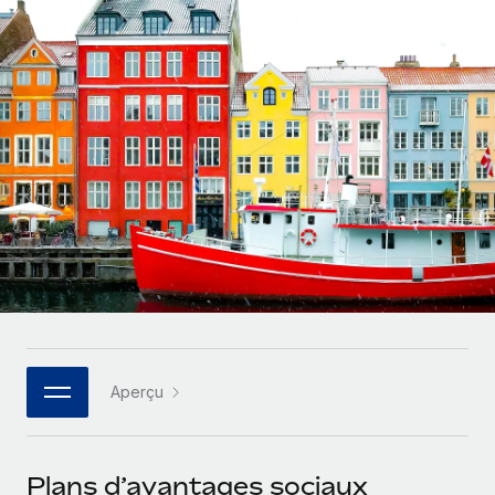
Comparer Remote
pays
Connexion
Gestion des freelances
Nederlands
Examinez notre service par rapport aux autres
Intégrez et gérez vos freelances partout dans le monde
Calculateur de paiement des freelances
Français
Découvrez les devises disponibles et les vitesses de
PEO
CROISSANCE
paiement pour vos freelances internationaux
Sous-traitez les opérations complexes liées à l’emploi
Deutsch
Start-ups
Des solutions agiles et internationales pour les RH et la
APPRENDRE AVEC REMOTE
Español
paie des entreprises en pleine croissance
INFRASTRUCTURE
Recherche et guides
Intégration Remote
Entreprises intermédiaires
Italiano
Intégrez vos RH aux flux de travail en toute simplicité
Études de cas
Développez vos équipes avec des solutions RH sur
mesure
Português (Portugal)
Plateforme
Glossaire RH
Des fonctions RH clés intégrées pour votre équipe
Entreprise
日本語
Checklists et modèles
Les RH à l’international pour les grandes entreprises
Connecter
Nouveau
Aperçu
Descriptions de postes
한국어
Connectez n'importe quel outil d’IA à Remote grâce à
notre MCP
TRAVAILLONS ENSEMBLE
Webinaires
中文（简体）
Plans d’avantages sociaux
Partenaires stratégiques de la tech
Intégrations