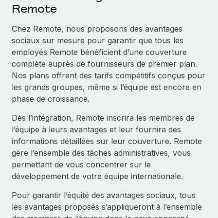
Événements
Remote
Intégrez les RH à l’international de manière flexible
Rationalisez vos processus avec des outils essentiels
Salle de presse
Devenir partenaire
Chez Remote, nous proposons des avantages
Explorez avec nous vos opportunités de partenariat
sociaux sur mesure pour garantir que tous les
SERVICES
Données sur les salaires et les talents
employés Remote bénéficient d’une couverture
Demandez aux experts
Remote Build
Bientôt disponible
complète auprès de fournisseurs de premier plan.
Centre de ressources
Recevez des conseils d’experts sur les RH à
Conseil en intégrations et automatisations assistées par
Nos plans offrent des tarifs compétitifs conçus pour
l’international et la conformité
l’IA
Obtenir de l’aide
les grands groupes, même si l’équipe est encore en
phase de croissance.
Contrôles d’antécédents
Voir toutes les ressources
Simplifiez vos processus de présélection des
ÉTUDES DE CAS
Dès l’intégration, Remote inscrira les membres de
candidats
l’équipe à leurs avantages et leur fournira des
BLOG
Comment Weaviate, l'as de l'IA, a développé
informations détaillées sur leur couverture. Remote
ses effectifs de 120 % avec Remote
Remote Watchtower
Paie multipays
gère l’ensemble des tâches administratives, vous
Gardez un temps d’avance sur les risques en
Weaviate en bref Weaviate crée des infrastructures open
permettant de vous concentrer sur le
matière de conformité
EOR et PEO
source et AI-first. Sa mission est...
développement de votre équipe internationale.
Gestion des appareils
Gestion des freelances
En savoir plus
Pour garantir l’équité des avantages sociaux, tous
Achetez et suivez vos équipements informatiques
les avantages proposés s’appliqueront à l’ensemble
Taxes
dans le monde entier