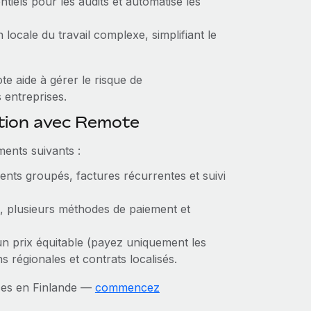
tiels pour les audits et automatise les
n locale du travail complexe, simplifiant le
e aide à gérer le risque de
 entreprises.
ction avec Remote
ments suivants :
nts groupés, factures récurrentes et suivi
 plusieurs méthodes de paiement et
un prix équitable (payez uniquement les
s régionales et contrats localisés.
ces en Finlande —
commencez