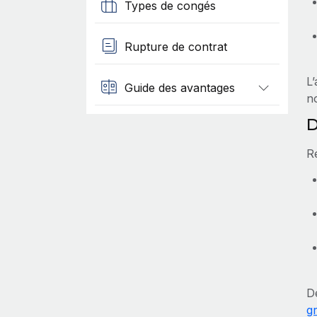
Types de congés
Rupture de contrat
L
Guide des avantages
no
D
R
D
g