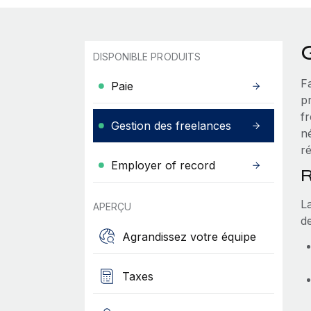
DISPONIBLE PRODUITS
F
Paie
p
f
Gestion des freelances
né
ré
Employer of record
R
L
APERÇU
de
Agrandissez votre équipe
Taxes