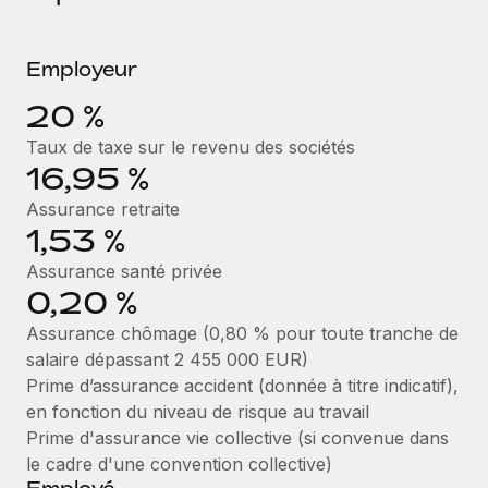
Événements
Intégrez les RH à l’international de manière flexible
Rationalisez vos processus avec des outils essentiels
Salle de presse
Devenir partenaire
Employeur
Explorez avec nous vos opportunités de partenariat
SERVICES
Données sur les salaires et les talents
20 %
Demandez aux experts
Remote Build
Bientôt disponible
Centre de ressources
Taux de taxe sur le revenu des sociétés
Recevez des conseils d’experts sur les RH à
Conseil en intégrations et automatisations assistées par
16,95 %
l’international et la conformité
l’IA
Obtenir de l’aide
Assurance retraite
Contrôles d’antécédents
Voir toutes les ressources
1,53 %
Simplifiez vos processus de présélection des
ÉTUDES DE CAS
Assurance santé privée
candidats
0,20 %
BLOG
Remote Watchtower
Assurance chômage (0,80 % pour toute tranche de
Paie multipays
Gardez un temps d’avance sur les risques en
salaire dépassant 2 455 000 EUR)
matière de conformité
EOR et PEO
Prime d’assurance accident (donnée à titre indicatif),
en fonction du niveau de risque au travail
Gestion des appareils
Gestion des freelances
Prime d'assurance vie collective (si convenue dans
Achetez et suivez vos équipements informatiques
le cadre d'une convention collective)
Taxes
dans le monde entier
Employé