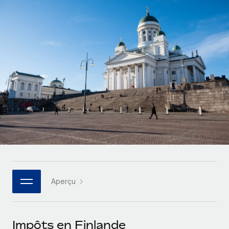
Comparer Remote
pays
Connexion
Gestion des freelances
Nederlands
Examinez notre service par rapport aux autres
Intégrez et gérez vos freelances partout dans le monde
Calculateur de paiement des freelances
Français
Découvrez les devises disponibles et les vitesses de
PEO
CROISSANCE
paiement pour vos freelances internationaux
Sous-traitez les opérations complexes liées à l’emploi
Deutsch
Start-ups
Des solutions agiles et internationales pour les RH et la
APPRENDRE AVEC REMOTE
Español
paie des entreprises en pleine croissance
INFRASTRUCTURE
Recherche et guides
Intégration Remote
Entreprises intermédiaires
Italiano
Intégrez vos RH aux flux de travail en toute simplicité
Études de cas
Développez vos équipes avec des solutions RH sur
mesure
Português (Portugal)
Plateforme
Glossaire RH
Des fonctions RH clés intégrées pour votre équipe
Entreprise
日本語
Checklists et modèles
Les RH à l’international pour les grandes entreprises
Connecter
Nouveau
Aperçu
Descriptions de postes
한국어
Connectez n'importe quel outil d’IA à Remote grâce à
notre MCP
TRAVAILLONS ENSEMBLE
Webinaires
中文（简体）
Impôts en Finlande
Partenaires stratégiques de la tech
Intégrations