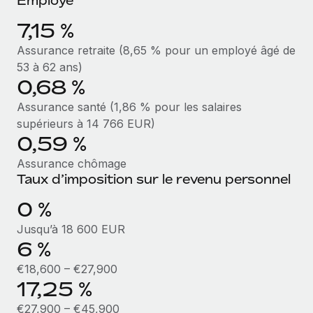
Explorer le blog
7,15 %
Création d’entité
Établissez des entités rapidement et en toute
Assurance retraite (8,65 % pour un employé âgé de
conformité
BLOG
53 à 62 ans)
0,68 %
Mobilité et déménagement international
Mises à jour des produits de Remote :
Assurance santé (1,86 % pour les salaires
Organisez facilement le déménagement de vos
Intégrations Gusto et Xero et Gestion des
supérieurs à 14 766 EUR)
employés
freelances Plus
0,59 %
Remote a toujours pour mission d'aider les entreprises de
Avantages sociaux
Assurance chômage
toute taille à embaucher, gérer et payer...
Gérez facilement les avantages sociaux
Taux d’imposition sur le revenu personnel
En savoir plus
0 %
Jusqu’à 18 600 EUR
Comment Phiture gère ses 55 employés
6 %
répartis dans 19 pays grâce à Remote
€18,600 – €27,900
Phiture, un leader notable du conseil en matière de
17,25 %
croissance mobile internationale, encourage les...
€27,900 – €45,900