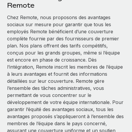
Événements
Remote
Intégrez les RH à l’international de manière flexible
Rationalisez vos processus avec des outils essentiels
Salle de presse
Devenir partenaire
Chez Remote, nous proposons des avantages
Explorez avec nous vos opportunités de partenariat
sociaux sur mesure pour garantir que tous les
SERVICES
Données sur les salaires et les talents
employés Remote bénéficient d’une couverture
Demandez aux experts
Remote Build
Bientôt disponible
complète fournie par des fournisseurs de premier
Centre de ressources
Recevez des conseils d’experts sur les RH à
Conseil en intégrations et automatisations assistées par
plan. Nos plans offrent des tarifs compétitifs,
l’international et la conformité
l’IA
Obtenir de l’aide
conçus pour les grands groupes, même si l’équipe
est encore en phase de croissance. Dès
Contrôles d’antécédents
Voir toutes les ressources
l’intégration, Remote inscrit les membres de l’équipe
Simplifiez vos processus de présélection des
ÉTUDES DE CAS
à leurs avantages et fournit des informations
candidats
détaillées sur leur couverture. Remote gère
BLOG
Comment Weaviate, l'as de l'IA, a développé
l’ensemble des tâches administratives, vous
ses effectifs de 120 % avec Remote
Remote Watchtower
Paie multipays
permettant de vous concentrer sur le
Gardez un temps d’avance sur les risques en
Weaviate en bref Weaviate crée des infrastructures open
développement de votre équipe internationale. Pour
matière de conformité
EOR et PEO
source et AI-first. Sa mission est...
garantir l’équité des avantages sociaux, tous les
Gestion des appareils
Gestion des freelances
avantages proposés s’appliqueront à l’ensemble des
En savoir plus
Achetez et suivez vos équipements informatiques
membres de l’équipe dans le pays concerné,
Taxes
dans le monde entier
assurant une couverture uniforme et un soutien