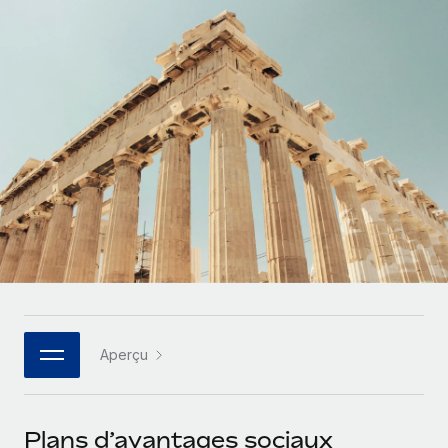
Comparer Remote
pays
Connexion
Gestion des freelances
Nederlands
Examinez notre service par rapport aux autres
Intégrez et gérez vos freelances partout dans le monde
Calculateur de paiement des freelances
Français
Découvrez les devises disponibles et les vitesses de
PEO
CROISSANCE
paiement pour vos freelances internationaux
Sous-traitez les opérations complexes liées à l’emploi
Deutsch
Start-ups
Des solutions agiles et internationales pour les RH et la
APPRENDRE AVEC REMOTE
Español
paie des entreprises en pleine croissance
INFRASTRUCTURE
Recherche et guides
Intégration Remote
Entreprises intermédiaires
Italiano
Intégrez vos RH aux flux de travail en toute simplicité
Études de cas
Développez vos équipes avec des solutions RH sur
mesure
Português (Portugal)
Plateforme
Glossaire RH
Des fonctions RH clés intégrées pour votre équipe
Entreprise
日本語
Checklists et modèles
Les RH à l’international pour les grandes entreprises
Connecter
Nouveau
Aperçu
Descriptions de postes
한국어
Connectez n'importe quel outil d’IA à Remote grâce à
notre MCP
TRAVAILLONS ENSEMBLE
Webinaires
中文（简体）
Plans d’avantages sociaux
Partenaires stratégiques de la tech
Intégrations