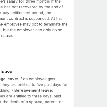
e’s salary for three months If the
e has not recovered by the end of
ck pay entitlement period, the
ent contract is suspended. At this
the employee may opt to terminate the
t, but the employer can only do so
t cause.
 leave
age leave:
If an employee gets
 they are entitled to five paid days for
dding. -
Bereavement leave:
s are entitled to three days’ paid
r the death of a spouse, parent, or