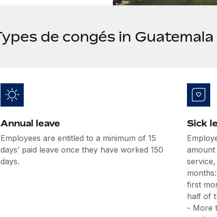
Types de congés in Guatemala
Annual leave
Sick l
Employees are entitled to a minimum of 15
Employee
days’ paid leave once they have worked 150
amount 
days.
service,
months: 
first m
half of
- More 