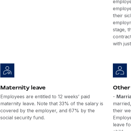
employe
employe
their si
employm
stage, 
contrac
with jus
Maternity leave
Other
Employees are entitled to 12 weeks’ paid
-
Marri
maternity leave. Note that 33% of the salary is
married,
covered by the employer, and 67% by the
their we
social security fund.
Employee
leave fo