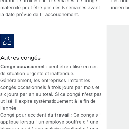
enfant, le droit est de 12 semaines. Le congé
Les hom
maternité peut être pris dès 8 semaines avant
indien 
la date prévue de l ' accouchement.
Autres congés
Congé occasionnel :
peut être utilisé en cas
de situation urgente et inattendue.
Généralement, les entreprises limitent les
congés occasionnels à trois jours par mois et
six jours par an au total. Si ce congé n'est pas
utilisé, il expire systématiquement à la fin de
l'année.
Congé pour accident
du travail :
Ce congé s '
applique lorsqu ' un employé souffre d ' une
blessure ou d ' une maladie résultant d ' une