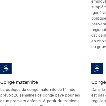
employe
supplém
(général
politiqu
peuvent
régional
décident
en chois
du gouv
Congé maternité
Congé 
La politique de congé maternité de l '
Inde
Dans le 
prévoit 26 semaines de congé payé pour les
est pas 
deux premiers enfants. À partir du troisième
régulièr