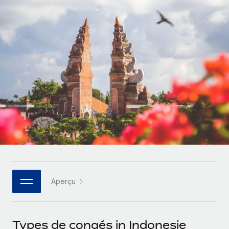
Comparer Remote
pays
Connexion
Gestion des freelances
Nederlands
Examinez notre service par rapport aux autres
Intégrez et gérez vos freelances partout dans le monde
Calculateur de paiement des freelances
Français
Découvrez les devises disponibles et les vitesses de
PEO
CROISSANCE
paiement pour vos freelances internationaux
Sous-traitez les opérations complexes liées à l’emploi
Deutsch
Start-ups
Des solutions agiles et internationales pour les RH et la
APPRENDRE AVEC REMOTE
Español
paie des entreprises en pleine croissance
INFRASTRUCTURE
Recherche et guides
Intégration Remote
Entreprises intermédiaires
Italiano
Intégrez vos RH aux flux de travail en toute simplicité
Études de cas
Développez vos équipes avec des solutions RH sur
mesure
Português (Portugal)
Plateforme
Glossaire RH
Des fonctions RH clés intégrées pour votre équipe
Entreprise
日本語
Checklists et modèles
Les RH à l’international pour les grandes entreprises
Connecter
Nouveau
Aperçu
Descriptions de postes
한국어
Connectez n'importe quel outil d’IA à Remote grâce à
notre MCP
TRAVAILLONS ENSEMBLE
Webinaires
中文（简体）
Types de congés in Indonesie
Partenaires stratégiques de la tech
Intégrations