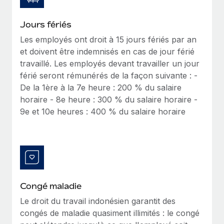
Explorer le blog
Création d’entité
Jours fériés
Établissez des entités rapidement et en toute
Les employés ont droit à 15 jours fériés par an
conformité
BLOG
et doivent être indemnisés en cas de jour férié
travaillé. Les employés devant travailler un jour
Mobilité et déménagement international
Mises à jour des produits de Remote :
férié seront rémunérés de la façon suivante : -
Organisez facilement le déménagement de vos
Intégrations Gusto et Xero et Gestion des
De la 1ère à la 7e heure : 200 % du salaire
employés
freelances Plus
horaire - 8e heure : 300 % du salaire horaire -
Remote a toujours pour mission d'aider les entreprises de
Avantages sociaux
9e et 10e heures : 400 % du salaire horaire
toute taille à embaucher, gérer et payer...
Gérez facilement les avantages sociaux
En savoir plus
Comment Phiture gère ses 55 employés
répartis dans 19 pays grâce à Remote
Congé maladie
Phiture, un leader notable du conseil en matière de
Le droit du travail indonésien garantit des
croissance mobile internationale, encourage les...
congés de maladie quasiment illimités : le congé