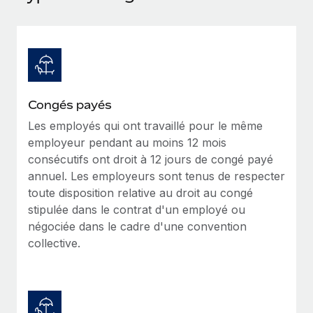
Événements
Intégrez les RH à l’international de manière flexible
Rationalisez vos processus avec des outils essentiels
Salle de presse
Devenir partenaire
Explorez avec nous vos opportunités de partenariat
SERVICES
Données sur les salaires et les talents
Demandez aux experts
Remote Build
Bientôt disponible
Centre de ressources
Recevez des conseils d’experts sur les RH à
Conseil en intégrations et automatisations assistées par
Congés payés
l’international et la conformité
l’IA
Obtenir de l’aide
Les employés qui ont travaillé pour le même
employeur pendant au moins 12 mois
Contrôles d’antécédents
Voir toutes les ressources
consécutifs ont droit à 12 jours de congé payé
Simplifiez vos processus de présélection des
ÉTUDES DE CAS
annuel. Les employeurs sont tenus de respecter
candidats
toute disposition relative au droit au congé
BLOG
stipulée dans le contrat d'un employé ou
Remote Watchtower
Paie multipays
négociée dans le cadre d'une convention
Gardez un temps d’avance sur les risques en
collective.
matière de conformité
EOR et PEO
Gestion des appareils
Gestion des freelances
Achetez et suivez vos équipements informatiques
Taxes
dans le monde entier