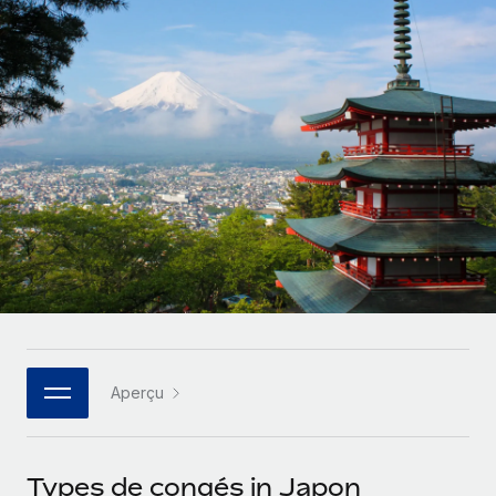
Comparer Remote
pays
Connexion
Gestion des freelances
Nederlands
Examinez notre service par rapport aux autres
Intégrez et gérez vos freelances partout dans le monde
Calculateur de paiement des freelances
Français
Découvrez les devises disponibles et les vitesses de
PEO
CROISSANCE
paiement pour vos freelances internationaux
Sous-traitez les opérations complexes liées à l’emploi
Deutsch
Start-ups
Des solutions agiles et internationales pour les RH et la
APPRENDRE AVEC REMOTE
Español
paie des entreprises en pleine croissance
INFRASTRUCTURE
Recherche et guides
Intégration Remote
Entreprises intermédiaires
Italiano
Intégrez vos RH aux flux de travail en toute simplicité
Études de cas
Développez vos équipes avec des solutions RH sur
mesure
Português (Portugal)
Plateforme
Glossaire RH
Des fonctions RH clés intégrées pour votre équipe
Entreprise
日本語
Checklists et modèles
Les RH à l’international pour les grandes entreprises
Connecter
Nouveau
Aperçu
Descriptions de postes
한국어
Connectez n'importe quel outil d’IA à Remote grâce à
notre MCP
TRAVAILLONS ENSEMBLE
Webinaires
中文（简体）
Types de congés in Japon
Partenaires stratégiques de la tech
Intégrations