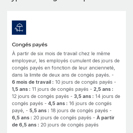
Événements
Intégrez les RH à l’international de manière flexible
Rationalisez vos processus avec des outils essentiels
Salle de presse
Devenir partenaire
Explorez avec nous vos opportunités de partenariat
SERVICES
Données sur les salaires et les talents
Demandez aux experts
Remote Build
Bientôt disponible
Centre de ressources
Recevez des conseils d’experts sur les RH à
Conseil en intégrations et automatisations assistées par
Congés payés
l’international et la conformité
l’IA
Obtenir de l’aide
À partir de six mois de travail chez le même
employeur, les employés cumulent des jours de
Contrôles d’antécédents
Voir toutes les ressources
congés payés en fonction de leur ancienneté,
Simplifiez vos processus de présélection des
ÉTUDES DE CAS
dans la limite de deux ans de congés payés. -
candidats
6 mois de travail :
10 jours de congés payés -
BLOG
Comment Weaviate, l'as de l'IA, a développé
1,5 ans :
11 jours de congés payés -
2,5 ans :
ses effectifs de 120 % avec Remote
Remote Watchtower
Paie multipays
12 jours de congés payés -
3,5 ans :
14 jours de
Gardez un temps d’avance sur les risques en
Weaviate en bref Weaviate crée des infrastructures open
congés payés -
4,5 ans :
16 jours de congés
matière de conformité
EOR et PEO
source et AI-first. Sa mission est...
payé, -
5,5 ans :
18 jours de congés payés -
Gestion des appareils
Gestion des freelances
6,5 ans :
20 jours de congés payés -
À partir
En savoir plus
Achetez et suivez vos équipements informatiques
de 6,5 ans :
20 jours de congés payés
Taxes
dans le monde entier