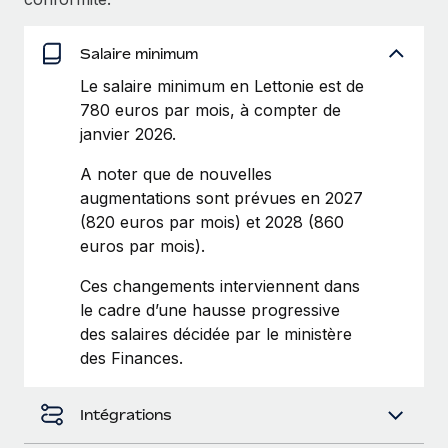
Explorer le blog
Création d’entité
Salaire minimum
Établissez des entités rapidement et en toute
Le salaire minimum en Lettonie est de
conformité
BLOG
780 euros par mois, à compter de
Mobilité et déménagement international
janvier 2026.
Mises à jour des produits de Remote :
Organisez facilement le déménagement de vos
Intégrations Gusto et Xero et Gestion des
A noter que de nouvelles
employés
freelances Plus
augmentations sont prévues en 2027
Remote a toujours pour mission d'aider les entreprises de
Avantages sociaux
(820 euros par mois) et 2028 (860
toute taille à embaucher, gérer et payer...
euros par mois).
Gérez facilement les avantages sociaux
En savoir plus
Ces changements interviennent dans
le cadre d’une hausse progressive
des salaires décidée par le ministère
Comment Phiture gère ses 55 employés
des Finances.
répartis dans 19 pays grâce à Remote
Phiture, un leader notable du conseil en matière de
Intégrations
croissance mobile internationale, encourage les...