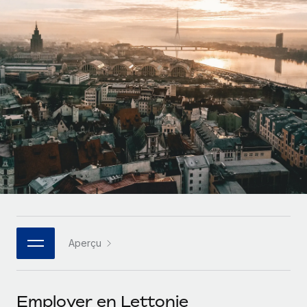
Comparer Remote
pays
Connexion
Gestion des freelances
Nederlands
Examinez notre service par rapport aux autres
Intégrez et gérez vos freelances partout dans le monde
Calculateur de paiement des freelances
Français
Découvrez les devises disponibles et les vitesses de
PEO
CROISSANCE
paiement pour vos freelances internationaux
Sous-traitez les opérations complexes liées à l’emploi
Deutsch
Start-ups
Des solutions agiles et internationales pour les RH et la
APPRENDRE AVEC REMOTE
Español
paie des entreprises en pleine croissance
INFRASTRUCTURE
Recherche et guides
Intégration Remote
Entreprises intermédiaires
Italiano
Intégrez vos RH aux flux de travail en toute simplicité
Études de cas
Développez vos équipes avec des solutions RH sur
mesure
Português (Portugal)
Plateforme
Glossaire RH
Des fonctions RH clés intégrées pour votre équipe
Entreprise
日本語
Checklists et modèles
Les RH à l’international pour les grandes entreprises
Connecter
Nouveau
Aperçu
Descriptions de postes
한국어
Connectez n'importe quel outil d’IA à Remote grâce à
notre MCP
TRAVAILLONS ENSEMBLE
Webinaires
中文（简体）
Employer en Lettonie
Partenaires stratégiques de la tech
Intégrations