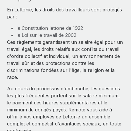
Événements
Intégrez les RH à l’international de manière flexible
Rationalisez vos processus avec des outils essentiels
En Lettonie, les droits des travailleurs sont protégés
Salle de presse
Devenir partenaire
par :
Explorez avec nous vos opportunités de partenariat
SERVICES
Données sur les salaires et les talents
la Constitution lettone de 1922
Demandez aux experts
la Loi sur le travail de 2002
Remote Build
Bientôt disponible
Centre de ressources
Recevez des conseils d’experts sur les RH à
Ces règlements garantissent un salaire égal pour un
Conseil en intégrations et automatisations assistées par
l’international et la conformité
travail égal, les droits relatifs aux conflits du travail
l’IA
Obtenir de l’aide
d'ordre collectif et individuel, un environnement de
Contrôles d’antécédents
Voir toutes les ressources
travail sûr et des protections contre les
Simplifiez vos processus de présélection des
ÉTUDES DE CAS
discriminations fondées sur l'âge, la religion et la
candidats
race.
BLOG
Remote Watchtower
Au cours du processus d'embauche, les questions
Paie multipays
Gardez un temps d’avance sur les risques en
les plus fréquentes portent sur le salaire minimum,
matière de conformité
le paiement des heures supplémentaires et le
EOR et PEO
minimum de congés payés. Remote vous aide à
Gestion des appareils
Gestion des freelances
offrir à vos employés de Lettonie un ensemble
Achetez et suivez vos équipements informatiques
complet et compétitif d'avantages sociaux, en toute
Taxes
dans le monde entier
conformité.