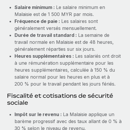
Salaire minimum :
Le salaire minimum en
Explorer le blog
Création d’entité
Malaisie est de 1 500 MYR par mois.
Établissez des entités rapidement et en toute
Fréquence de paie :
Les salaires sont
conformité
BLOG
généralement versés mensuellement.
Durée de travail standard :
La semaine de
Mobilité et déménagement international
Mises à jour des produits de Remote :
travail normale en Malaisie est de 48 heures,
Organisez facilement le déménagement de vos
Intégrations Gusto et Xero et Gestion des
généralement réparties sur six jours.
employés
freelances Plus
Heures supplémentaires :
Les salariés ont droit
Remote a toujours pour mission d'aider les entreprises de
à une rémunération supplémentaire pour les
Avantages sociaux
toute taille à embaucher, gérer et payer...
heures supplémentaires, calculée à 150 % du
Gérez facilement les avantages sociaux
salaire normal pour les heures en plus et à
En savoir plus
200 % pour le travail pendant les jours fériés.
Fiscalité et cotisations de sécurité
Comment Phiture gère ses 55 employés
sociale
répartis dans 19 pays grâce à Remote
Impôt sur le revenu :
La Malaisie applique un
Phiture, un leader notable du conseil en matière de
barème progressif avec des taux allant de 0 % à
croissance mobile internationale, encourage les...
30 % selon le niveau de revenu.