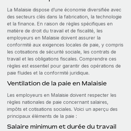
Événements
Intégrez les RH à l’international de manière flexible
Rationalisez vos processus avec des outils essentiels
La Malaisie dispose d’une économie diversifiée avec
Salle de presse
Devenir partenaire
des secteurs clés dans la fabrication, la technologie
Explorez avec nous vos opportunités de partenariat
et la finance. En raison de règles spécifiques en
SERVICES
Données sur les salaires et les talents
matière de droit du travail et de fiscalité, les
Demandez aux experts
Remote Build
Bientôt disponible
employeurs en Malaisie doivent assurer la
Centre de ressources
Recevez des conseils d’experts sur les RH à
Conseil en intégrations et automatisations assistées par
conformité aux exigences locales de paie, y compris
l’international et la conformité
l’IA
Obtenir de l’aide
les cotisations de sécurité sociale, les contrats de
travail et les obligations fiscales. Comprendre ces
Contrôles d’antécédents
Voir toutes les ressources
règles est essentiel pour garantir des opérations de
Simplifiez vos processus de présélection des
ÉTUDES DE CAS
paie fluides et la conformité juridique.
candidats
BLOG
Ventilation de la paie en Malaisie
Remote Watchtower
Paie multipays
Les employeurs en Malaisie doivent respecter les
Gardez un temps d’avance sur les risques en
règles nationales de paie concernant salaires,
matière de conformité
EOR et PEO
impôts et cotisations sociales. Voici un aperçu des
Gestion des appareils
Gestion des freelances
principaux éléments de la paie :
Achetez et suivez vos équipements informatiques
Salaire minimum et durée du travail
Taxes
dans le monde entier