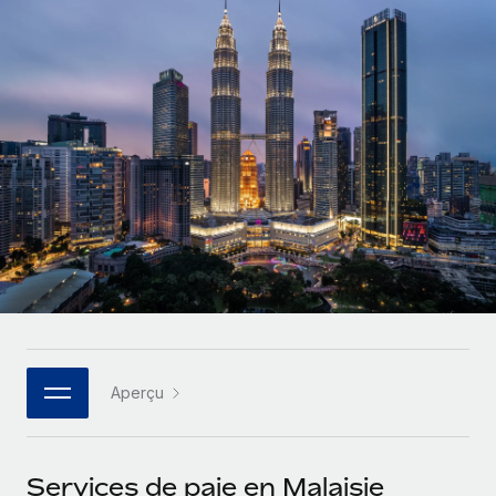
Comparer Remote
pays
Connexion
Gestion des freelances
Nederlands
Examinez notre service par rapport aux autres
Intégrez et gérez vos freelances partout dans le monde
Calculateur de paiement des freelances
Français
Découvrez les devises disponibles et les vitesses de
PEO
CROISSANCE
paiement pour vos freelances internationaux
Sous-traitez les opérations complexes liées à l’emploi
Deutsch
Start-ups
Des solutions agiles et internationales pour les RH et la
APPRENDRE AVEC REMOTE
Español
paie des entreprises en pleine croissance
INFRASTRUCTURE
Recherche et guides
Intégration Remote
Entreprises intermédiaires
Italiano
Intégrez vos RH aux flux de travail en toute simplicité
Études de cas
Développez vos équipes avec des solutions RH sur
mesure
Português (Portugal)
Plateforme
Glossaire RH
Des fonctions RH clés intégrées pour votre équipe
Entreprise
日本語
Checklists et modèles
Les RH à l’international pour les grandes entreprises
Connecter
Nouveau
Aperçu
Descriptions de postes
한국어
Connectez n'importe quel outil d’IA à Remote grâce à
notre MCP
TRAVAILLONS ENSEMBLE
Webinaires
中文（简体）
Services de paie en Malaisie
Partenaires stratégiques de la tech
Intégrations