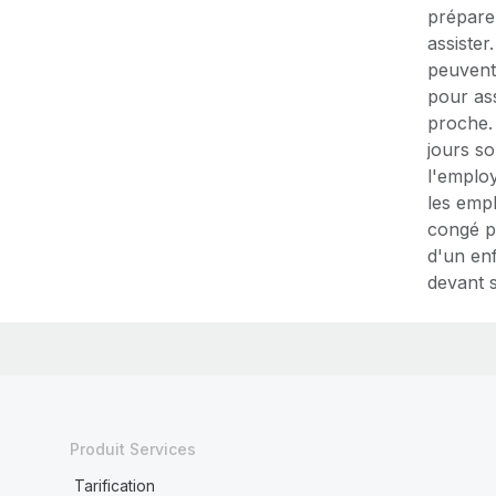
prépare
assister
peuvent
pour ass
proche.
jours so
l'emplo
les emp
congé p
d'un en
devant s
Produit Services
Tarification