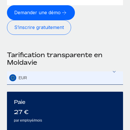
Demander une démo
S’inscrire gratuitement
Tarification transparente en
Moldavie
EUR
Paie
27
€
par employé/mois