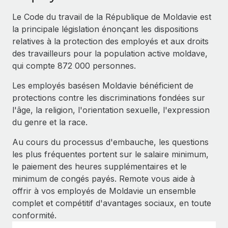
Événements
Intégrez les RH à l’international de manière flexible
Rationalisez vos processus avec des outils essentiels
Le Code du travail de la République de Moldavie est
Salle de presse
Devenir partenaire
la principale législation énonçant les dispositions
Explorez avec nous vos opportunités de partenariat
relatives à la protection des employés et aux droits
SERVICES
Données sur les salaires et les talents
des travailleurs pour la population active moldave,
Demandez aux experts
Remote Build
Bientôt disponible
qui compte 872 000 personnes.
Centre de ressources
Recevez des conseils d’experts sur les RH à
Conseil en intégrations et automatisations assistées par
l’international et la conformité
Les employés basésen Moldavie bénéficient de
l’IA
Obtenir de l’aide
protections contre les discriminations fondées sur
Contrôles d’antécédents
Voir toutes les ressources
l'âge, la religion, l'orientation sexuelle, l'expression
Simplifiez vos processus de présélection des
ÉTUDES DE CAS
du genre et la race.
candidats
Au cours du processus d'embauche, les questions
BLOG
Comment Weaviate, l'as de l'IA, a développé
ses effectifs de 120 % avec Remote
Remote Watchtower
les plus fréquentes portent sur le salaire minimum,
Paie multipays
Gardez un temps d’avance sur les risques en
le paiement des heures supplémentaires et le
Weaviate en bref Weaviate crée des infrastructures open
matière de conformité
minimum de congés payés. Remote vous aide à
EOR et PEO
source et AI-first. Sa mission est...
offrir à vos employés de Moldavie un ensemble
Gestion des appareils
Gestion des freelances
En savoir plus
complet et compétitif d'avantages sociaux, en toute
Achetez et suivez vos équipements informatiques
conformité.
Taxes
dans le monde entier