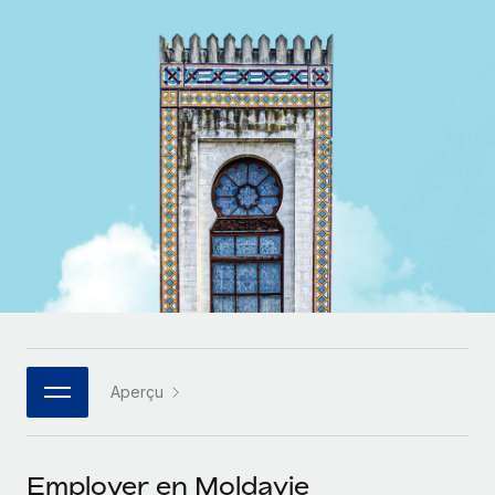
Comparer Remote
pays
Connexion
Gestion des freelances
Nederlands
Examinez notre service par rapport aux autres
Intégrez et gérez vos freelances partout dans le monde
Calculateur de paiement des freelances
Français
Découvrez les devises disponibles et les vitesses de
PEO
CROISSANCE
paiement pour vos freelances internationaux
Sous-traitez les opérations complexes liées à l’emploi
Deutsch
Start-ups
Des solutions agiles et internationales pour les RH et la
APPRENDRE AVEC REMOTE
Español
paie des entreprises en pleine croissance
INFRASTRUCTURE
Recherche et guides
Intégration Remote
Entreprises intermédiaires
Italiano
Intégrez vos RH aux flux de travail en toute simplicité
Études de cas
Développez vos équipes avec des solutions RH sur
mesure
Português (Portugal)
Plateforme
Glossaire RH
Des fonctions RH clés intégrées pour votre équipe
Entreprise
日本語
Checklists et modèles
Les RH à l’international pour les grandes entreprises
Connecter
Nouveau
Aperçu
Descriptions de postes
한국어
Connectez n'importe quel outil d’IA à Remote grâce à
notre MCP
TRAVAILLONS ENSEMBLE
Webinaires
中文（简体）
Employer en Moldavie
Partenaires stratégiques de la tech
Intégrations